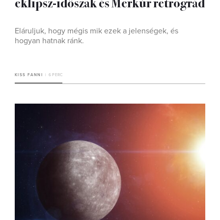
eklipsz-időszak és Merkúr retrográd
Eláruljuk, hogy mégis mik ezek a jelenségek, és
hogyan hatnak ránk.
KISS FANNI
6 PERC