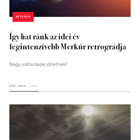
AKTUÁLIS
Így hat ránk az idei év
legintenzívebb Merkúr retrográdja
Nagy változások jöhetnek!
NŐK LAPJA
4 PERC