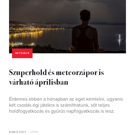
AKTUÁLIS
Szuperhold és meteorzápor is
várható áprilisban
Érdemes ebben a hónapban az eget kémlelni, ugyanis
két csodás égi játékra is számíthatunk, sőt teljes
holdfogyatkozás és gyűrűs napfogyatkozás is lesz.
SINKÓ EDIT
4 PERC