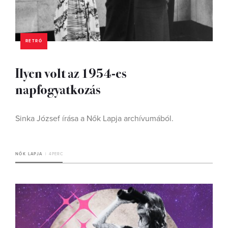
RETRÓ
Ilyen volt az 1954-es
napfogyatkozás
Sinka József írása a Nők Lapja archívumából.
NŐK LAPJA
4 PERC