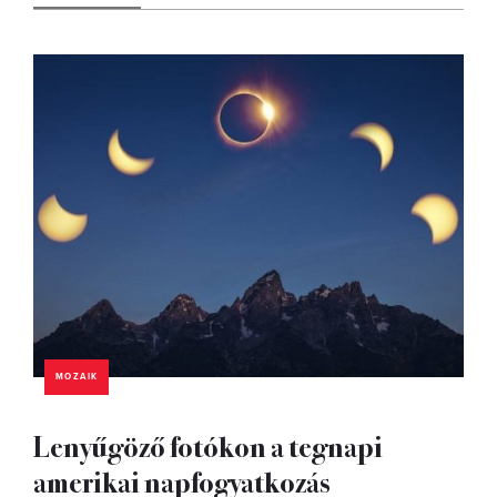
MOZAIK
Lenyűgöző fotókon a tegnapi
amerikai napfogyatkozás