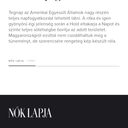
Tegnap az Amerikai Egyesült Államok nagy részén
teljes napfogyatkozást lehetett látni. A ritka és igen
gyönyörű égi jelenség során a Hold eltakarja a Napot és
szinte teljes sötétségbe borítja az adott területet.
Magyarországról ezúttal nem csodálhattuk meg a
tüneményt, de szerencsére rengeteg kép készült róla.
NŐK LAPJA
5 PERC