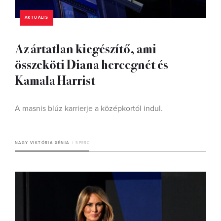
AKTUÁLIS
Az ártatlan kiegészítő, ami
összeköti Diana hercegnét és
Kamala Harrist
A masnis blúz karrierje a középkortól indul.
NAGY VIKTÓRIA XÉNIA
5 PERC