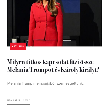
AKTUÁLIS
Milyen titkos kapcsolat fűzi össze
Melania Trumpot és Károly királyt?
Melania Trump memoárjából szemezgettünk.
NŐK LAPJA
3 PERC