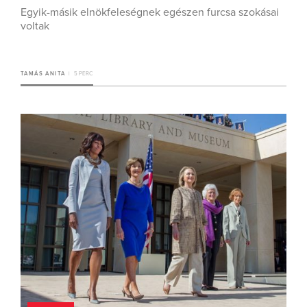
Egyik-másik elnökfeleségnek egészen furcsa szokásai
voltak
TAMÁS ANITA
5 PERC