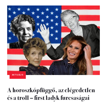
AKTUÁLIS
A horoszkópfüggő, az elégedetlen
és a troll – first ladyk furcsaságai