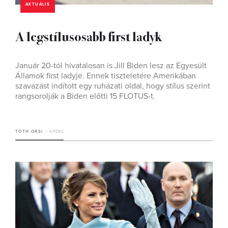
AKTUÁLIS
A legstílusosabb first ladyk
Január 20-tól hivatalosan is Jill Biden lesz az Egyesült
Államok first ladyje. Ennek tiszteletére Amerikában
szavazást indított egy ruházati oldal, hogy stílus szerint
rangsorolják a Biden előtti 15 FLOTUS-t.
TÓTH ORSI
6 PERC