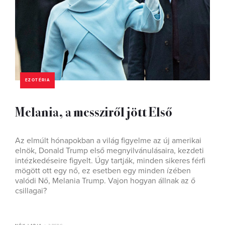
EZOTÉRIA
Melania, a messziről jött Első
Az elmúlt hónapokban a világ ﬁgyelme az új amerikai
elnök, Donald Trump első megnyilvánulásaira, kezdeti
intézkedéseire ﬁgyelt. Úgy tartják, minden sikeres férﬁ
mögött ott egy nő, ez esetben egy minden ízében
valódi Nő, Melania Trump. Vajon hogyan állnak az ő
csillagai?