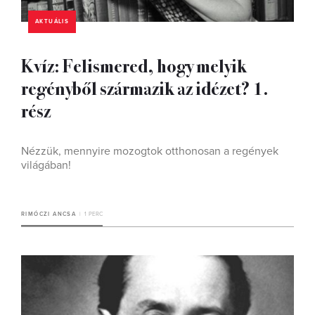
AKTUÁLIS
Kvíz: Felismered, hogy melyik
regényből származik az idézet? 1.
rész
Nézzük, mennyire mozogtok otthonosan a regények
világában!
RIMÓCZI ANCSA
1 PERC