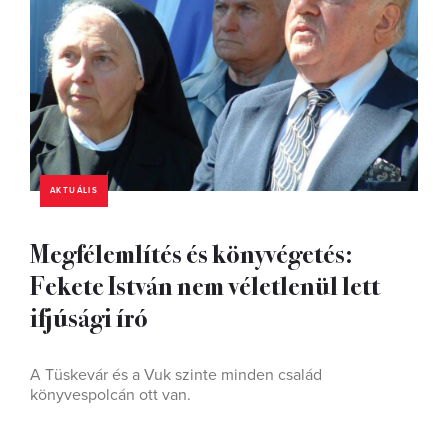
AKTUÁLIS
Megfélemlítés és könyvégetés:
Fekete István nem véletlenül lett
ifjúsági író
A Tüskevár és a Vuk szinte minden család
könyvespolcán ott van.