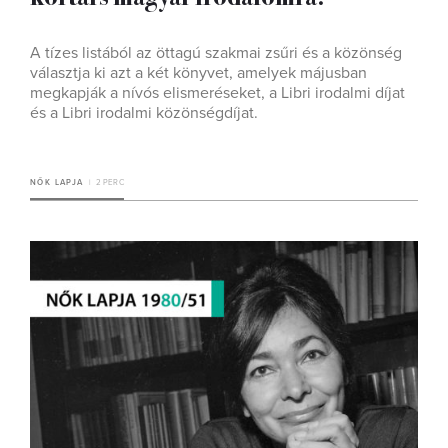
A tízes listából az öttagú szakmai zsűri és a közönség
választja ki azt a két könyvet, amelyek májusban
megkapják a nívós elismeréseket, a Libri irodalmi díjat
és a Libri irodalmi közönségdíjat.
NŐK LAPJA
2 PERC