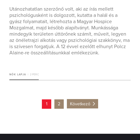
Utánozhatatlan szerzőnő volt, aki az írás mellett
pszichológusként is dolgozott, kutatta a halál és a
gyász folyamatait, létrehozta a Magyar Hospice
Mozgalmat, majd később alapítványt. Munkássága
mindegyik területen úttörőnek számít, műveit, legyen
az önéletrajzi alkotás vagy pszichológiai szakkönyv, ma
is szívesen forgatjuk. A 12 évvel ezelőtt elhunyt Polcz
Alaine-re összeállításunkkal emlékezünk.
NŐK LAPJA
2 PERC
1
2
Következő