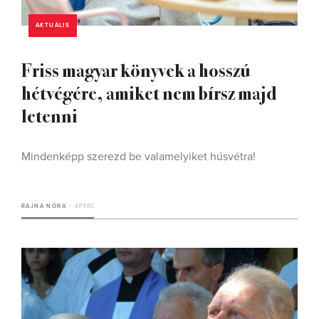
AKTUÁLIS
Friss magyar könyvek a hosszú
hétvégére, amiket nem bírsz majd
letenni
Mindenképp szerezd be valamelyiket húsvétra!
RAJNA NÓRA
4 PERC