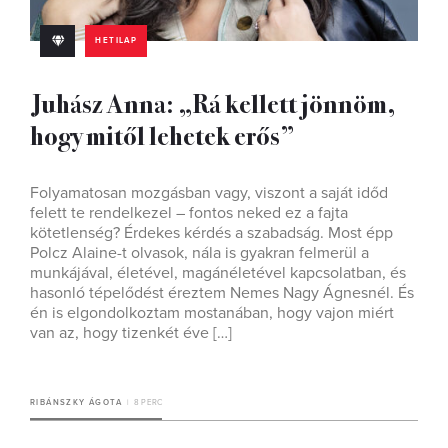
HETILAP
Juhász Anna: „Rá kellett jönnöm,
hogy mitől lehetek erős”
Folyamatosan mozgásban vagy, viszont a saját időd
felett te rendelkezel – fontos neked ez a fajta
kötetlenség? Érdekes kérdés a szabadság. Most épp
Polcz Alaine-t olvasok, nála is gyakran felmerül a
munkájával, életével, magánéletével kapcsolatban, és
hasonló tépelődést éreztem Nemes Nagy Ágnesnél. És
én is elgondolkoztam mostanában, hogy vajon miért
van az, hogy tizenkét éve […]
RIBÁNSZKY ÁGOTA
8 PERC