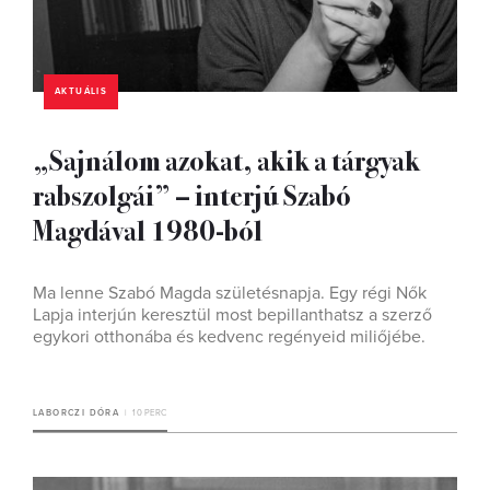
AKTUÁLIS
„Sajnálom azokat, akik a tárgyak
rabszolgái” – interjú Szabó
Magdával 1980-ból
Ma lenne Szabó Magda születésnapja. Egy régi Nők
Lapja interjún keresztül most bepillanthatsz a szerző
egykori otthonába és kedvenc regényeid miliőjébe.
LABORCZI DÓRA
10 PERC