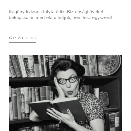
Regény-kvízünk folytatódik. Biztonsági öveket
bekapcsolni, mert elárulhatjuk, nem lesz egyszerű!
TÓTH ORSI
1 PERC