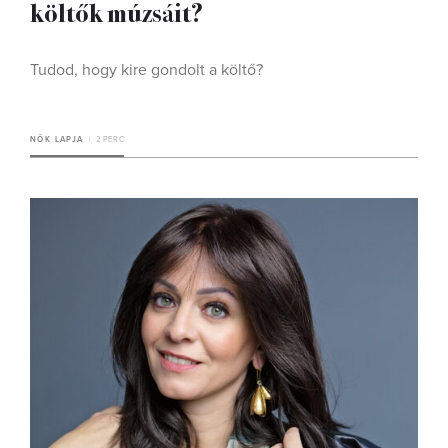
költők múzsáit?
Tudod, hogy kire gondolt a költő?
NŐK LAPJA
2 PERC