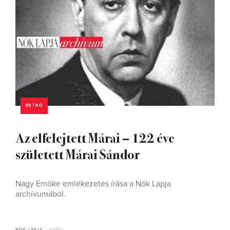
RETRÓ
Az elfelejtett Márai – 122 éve
született Márai Sándor
Nagy Emőke emlékezetes írása a Nők Lapja
archívumából.
NŐK LAPJA
8 PERC