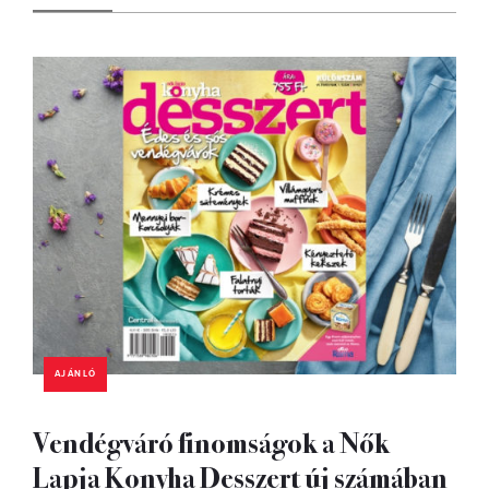
AJÁNLÓ
Vendégváró finomságok a Nők
Lapja Konyha Desszert új számában