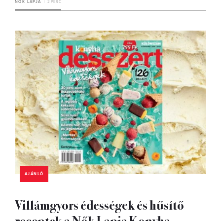
NŐK LAPJA
2 PERC
AJÁNLÓ
Villámgyors édességek és hűsítő
receptek a Nők Lapja Konyha