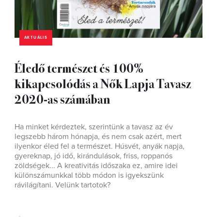
AKTUÁLIS
Éledő természet és 100%
kikapcsolódás a Nők Lapja Tavasz
2020-as számában
Ha minket kérdeztek, szerintünk a tavasz az év
legszebb három hónapja, és nem csak azért, mert
ilyenkor éled fel a természet. Húsvét, anyák napja,
gyereknap, jó idő, kirándulások, friss, roppanós
zöldségek... A kreativitás időszaka ez, amire idei
különszámunkkal több módon is igyekszünk
rávilágítani. Velünk tartotok?