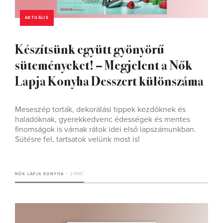
AKTUÁLIS
Készítsünk együtt gyönyörű
süteményeket! – Megjelent a Nők
Lapja Konyha Desszert különszáma
Meseszép torták, dekorálási tippek kezdőknek és
haladóknak, gyerekkedvenc édességek és mentes
finomságok is várnak rátok idei első lapszámunkban.
Sütésre fel, tartsatok velünk most is!
NŐK LAPJA KONYHA
2 PERC