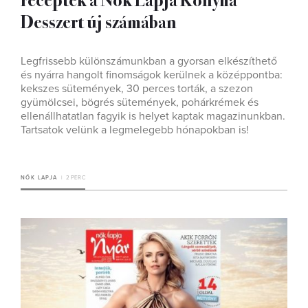
Desszert új számában
Legfrissebb különszámunkban a gyorsan elkészíthető
és nyárra hangolt finomságok kerülnek a középpontba:
kekszes sütemények, 30 perces torták, a szezon
gyümölcsei, bögrés sütemények, pohárkrémek és
ellenállhatatlan fagyik is helyet kaptak magazinunkban.
Tartsatok velünk a legmelegebb hónapokban is!
NŐK LAPJA
2 PERC