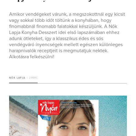
Amikor vendégeket várunk, a megszokottnál egy kicsit
vagy sokkal több időt töltünk a konyhában, hogy
finomabbnál finomabb falatokkal készüljünk. A Nők
Lapja Konyha Desszert idei első lapszámában ehhez
adunk ötleteket, így a klasszikus édes és sós
vendégváró ínyencségek mellett egészen különleges
harapnivalók receptjeit is megmutatjuk nektek.
Alkotásra felkészülni!
NŐK LAPJA
2 PERC