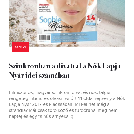
AJÁNLÓ
Szinkronban a divattal a Nők Lapja
Nyár idei számában
Filmsztárok, magyar szinkron, divat és nosztalgia,
rengeteg interjú és olvasnivaló + 14 oldal rejtvény a Nők
Lapja Nyár 2017-es kiadásában. Mi kellhet még a
strandra? Már csak törölköző és fürdőruha, meg némi
naptej és egy fa hűs árnyéka. ;)