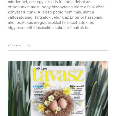
mindennel, ami egy kicsit is fel tudja dobni az
otthonunkat most, hogy bizonytalan időre a falai közé
kényszerültünk. A jelszó pedig nem más, mint a
változatosság. Tartsatok velünk az Enteriőr hasábjain,
ahol praktikus megoldásokkal találkozhattok, és
irigylésreméltó lakásokba kukucskálhattok be!
NŐK LAPJA
2 PERC