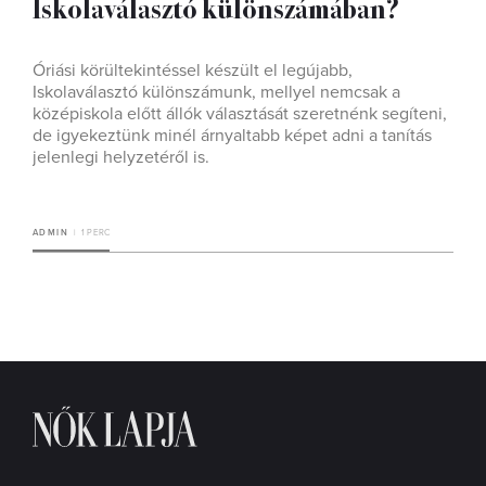
Iskolaválasztó különszámában?
Óriási körültekintéssel készült el legújabb,
Iskolaválasztó különszámunk, mellyel nemcsak a
középiskola előtt állók választását szeretnénk segíteni,
de igyekeztünk minél árnyaltabb képet adni a tanítás
jelenlegi helyzetéről is.
ADMIN
1 PERC