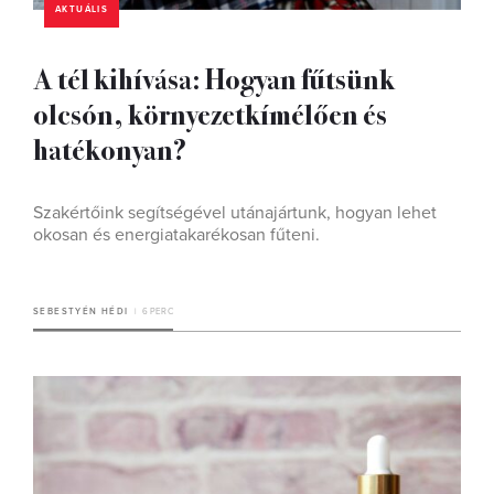
AKTUÁLIS
A tél kihívása: Hogyan fűtsünk
olcsón, környezetkímélően és
hatékonyan?
Szakértőink segítségével utánajártunk, hogyan lehet
okosan és energiatakarékosan fűteni.
SEBESTYÉN HÉDI
6 PERC