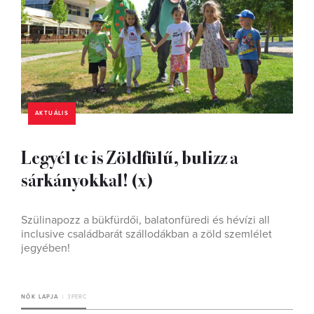
AKTUÁLIS
Legyél te is Zöldfülű, bulizz a
sárkányokkal! (x)
Szülinapozz a bükfürdői, balatonfüredi és hévízi all
inclusive családbarát szállodákban a zöld szemlélet
jegyében!
NŐK LAPJA
3 PERC