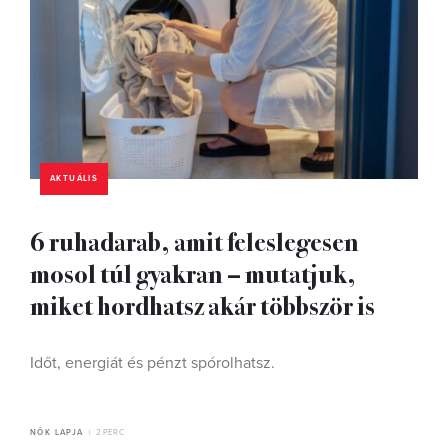
AKTUÁLIS
6 ruhadarab, amit feleslegesen
mosol túl gyakran – mutatjuk,
miket hordhatsz akár többször is
Időt, energiát és pénzt spórolhatsz.
NŐK LAPJA
2 PERC