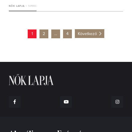
NŐK LAPJA
5 PERC
1
2
…
4
Következő