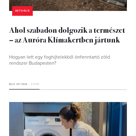
AKTUÁLIS
Ahol szabadon dolgozik a természet
– az Auróra Klímakertben jártunk
Hogyan lett egy foghíjtelekből önfenntartó zöld
rendszer Budapesten?
BUS ISTVÁN
6 PERC