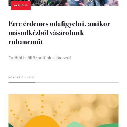
AKTUÁLIS
Erre érdemes odafigyelni, amikor
másodkézből vásárolunk
ruhaneműt
Turiból is öltözhetünk sikkesen!
NŐK LAPJA
4 PERC