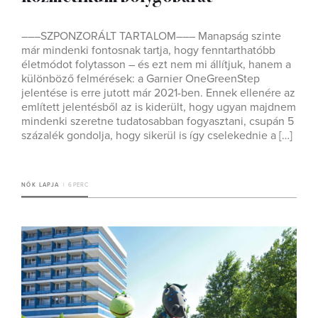
–––SZPONZORÁLT TARTALOM––– Manapság szinte
már mindenki fontosnak tartja, hogy fenntarthatóbb
életmódot folytasson – és ezt nem mi állítjuk, hanem a
különböző felmérések: a Garnier OneGreenStep
jelentése is erre jutott már 2021-ben. Ennek ellenére az
említett jelentésből az is kiderült, hogy ugyan majdnem
mindenki szeretne tudatosabban fogyasztani, csupán 5
százalék gondolja, hogy sikerül is így cselekednie a […]
NŐK LAPJA
6 PERC