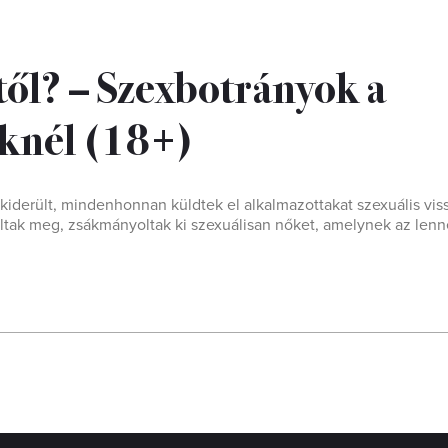
től? – Szexbotrányok a
eknél (18+)
iderült, mindenhonnan küldtek el alkalmazottakat szexuális vis
oltak meg, zsákmányoltak ki szexuálisan nőket, amelynek az lenne