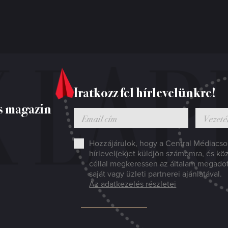
Iratkozz fel hírlevelünkre!
s magazin
Hozzájárulok, hogy a Central Médiacsop
hírlevel(ek)et küldjön számomra, és kö
céllal megkeressen az általam megado
saját vagy üzleti partnerei ajánlatával.
Az adatkezelés részletei