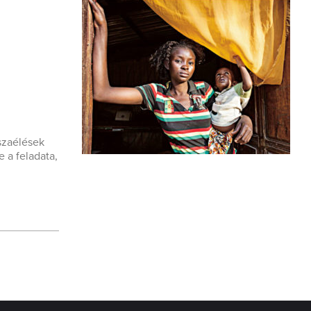
szaélések
 a feladata,