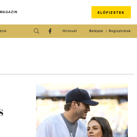
 MAGAZIN
ELŐFIZETEK
ztró
Hírlevél
Belépek
Regisztrálok
s