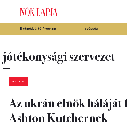
Életmódváltó Program
szépség
jótékonysági szervezet
AKTUÁLIS
Az ukrán elnök háláját 
Ashton Kutchernek