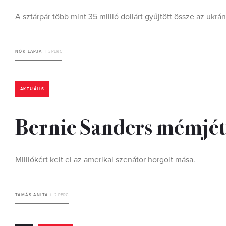
A sztárpár több mint 35 millió dollárt gyűjtött össze az u
NŐK LAPJA
3 PERC
AKTUÁLIS
Bernie Sanders mémjét
Milliókért kelt el az amerikai szenátor horgolt mása.
TAMÁS ANITA
2 PERC