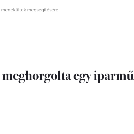
krán menekültek megsegítésére.
 meghorgolta egy iparmű