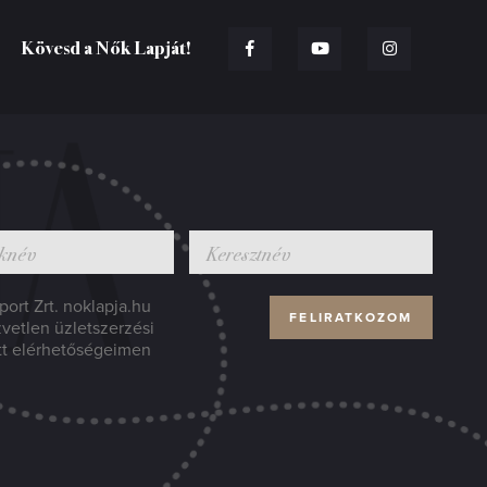
Kövesd a Nők Lapját!
ort Zrt. noklapja.hu
zvetlen üzletszerzési
tt elérhetőségeimen