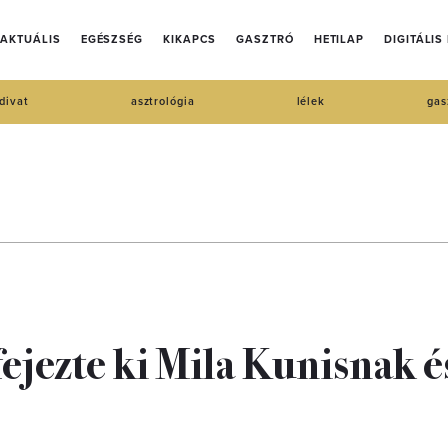
AKTUÁLIS
EGÉSZSÉG
KIKAPCS
GASZTRÓ
HETILAP
DIGITÁLIS
divat
asztrológia
lélek
gas
fejezte ki Mila Kunisnak é