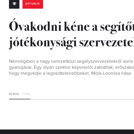
AKTUÁLIS
Óvakodni kéne a segítő
jótékonysági szervezet
Nemrégiben a nagy nemzetközi segélyszervezetekről sorra k
gyanújával. Egy olyan szektor képviselői zaklattak, erőszak
hogy megvédje a legvédtelenebbeket. Mörk Leonóra írása.
ADMIN
7 PERC