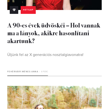
HETILAP
A 90-es évek üdvöskéi – Hol vannak
ma a lányok, akikre hasonlítani
akartunk?
Üljünk fel az X generációs nosztalgiavonatra!
FEHÉRVÁRY-MÉNES ANNA
6 PERC