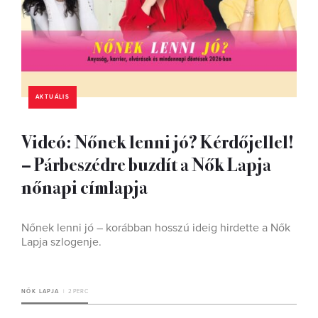
AKTUÁLIS
Videó: Nőnek lenni jó? Kérdőjellel!
– Párbeszédre buzdít a Nők Lapja
nőnapi címlapja
Nőnek lenni jó – korábban hosszú ideig hirdette a Nők
Lapja szlogenje.
NŐK LAPJA
2 PERC