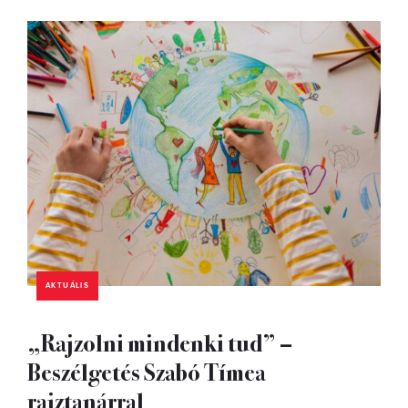
AKTUÁLIS
„Rajzolni mindenki tud” –
Beszélgetés Szabó Tímea
rajztanárral