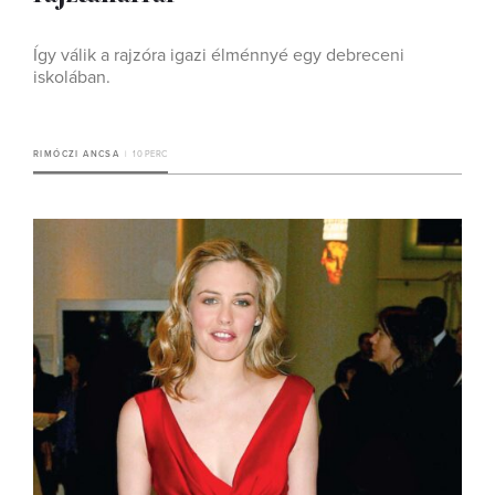
Így válik a rajzóra igazi élménnyé egy debreceni
iskolában.
RIMÓCZI ANCSA
10 PERC