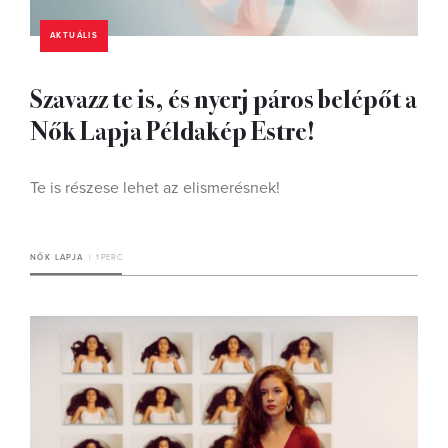
AKTUÁLIS
Szavazz te is, és nyerj páros belépőt a
Nők Lapja Példakép Estre!
Te is részese lehet az elismerésnek!
NŐK LAPJA
1 PERC