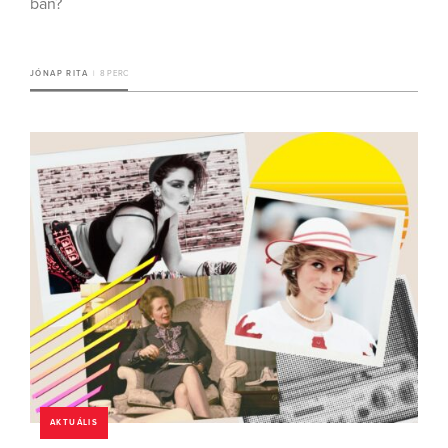
ban?
JÓNAP RITA
8 PERC
AKTUÁLIS