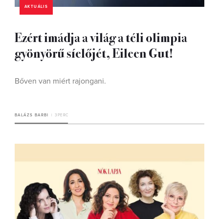
AKTUÁLIS
Ezért imádja a világ a téli olimpia
gyönyörű síelőjét, Eileen Gut!
Bőven van miért rajongani.
BALÁZS BARBI
3 PERC