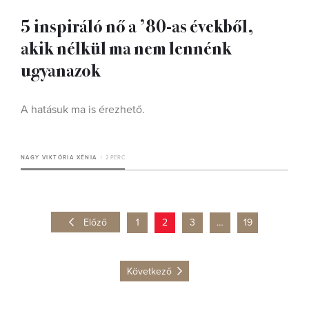
5 inspiráló nő a ’80-as évekből,
akik nélkül ma nem lennénk
ugyanazok
A hatásuk ma is érezhető.
NAGY VIKTÓRIA XÉNIA
2 PERC
Előző
1
2
3
…
19
Következő