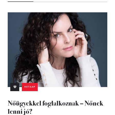
HETILAP
Nőügyekkel foglalkoznak – Nőnek
lenni jó?