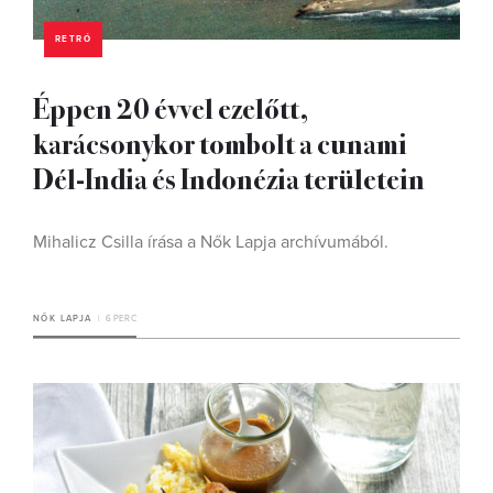
RETRÓ
Éppen 20 évvel ezelőtt,
karácsonykor tombolt a cunami
Dél-India és Indonézia területein
Mihalicz Csilla írása a Nők Lapja archívumából.
NŐK LAPJA
6 PERC