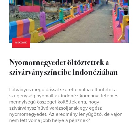
MOZAIK
Nyomornegyedet öltöztettek a
szivárvány színeibe Indonéziában
Látványos megoldással szerette volna eltüntetni a
szegénység nyomait az indonéz kormány: tetemes
mennyiségű összeget költöttek arra, hogy
szivárványszínűvé varázsoljanak egy egész
nyomornegyedet. Az eredmény lenyűgöző, de vajon
nem lett volna jobb helye a pénznek?