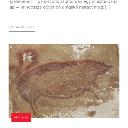
nyakékéből — panaszolta szomorúan egy amszterdami
lap — mindössze egyetlen drágakő maradt meg: […]
NŐK LAPJA
3 PERC
AKTUÁLIS