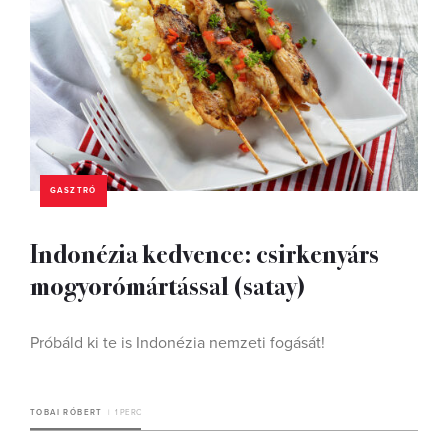
GASZTRÓ
Indonézia kedvence: csirkenyárs
mogyorómártással (satay)
Próbáld ki te is Indonézia nemzeti fogását!
TOBAI RÓBERT
1 PERC