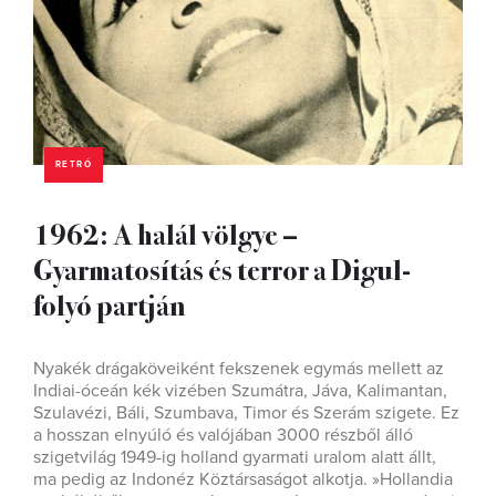
RETRÓ
1962: A halál völgye –
Gyarmatosítás és terror a Digul-
folyó partján
Nyakék drágaköveiként fekszenek egymás mellett az
Indiai-óceán kék vizében Szumátra, Jáva, Kalimantan,
Szulavézi, Báli, Szumbava, Timor és Szerám szigete. Ez
a hosszan elnyúló és valójában 3000 részből álló
szigetvilág 1949-ig holland gyarmati uralom alatt állt,
ma pedig az Indonéz Köztársaságot alkotja. »Hollandia