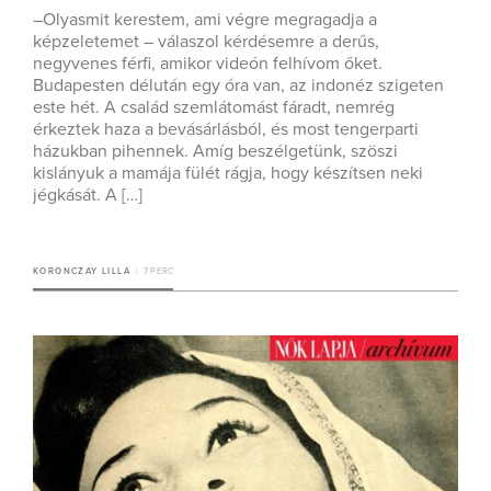
–Olyasmit kerestem, ami végre megragadja a
képzeletemet – válaszol kérdésemre a derűs,
negyvenes férfi, amikor videón felhívom őket.
Budapesten délután egy óra van, az indonéz szigeten
este hét. A család szemlátomást fáradt, nemrég
érkeztek haza a bevásárlásból, és most tengerparti
házukban pihennek. Amíg beszélgetünk, szöszi
kislányuk a mamája fülét rágja, hogy készítsen neki
jégkását. A […]
KORONCZAY LILLA
7 PERC