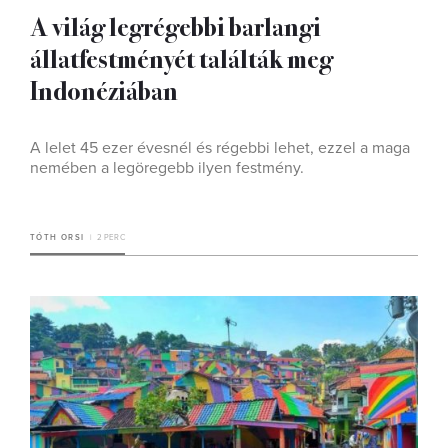
A világ legrégebbi barlangi
állatfestményét találták meg
Indonéziában
A lelet 45 ezer évesnél és régebbi lehet, ezzel a maga
nemében a legöregebb ilyen festmény.
TÓTH ORSI
2 PERC