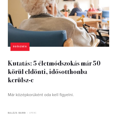
EGÉSZSÉG
Kutatás: 5 életmódszokás már 50
körül eldönti, idősotthonba
kerülsz-e
Már középkorúként oda kell figyelni.
BALÁZS BARBI
4 PERC