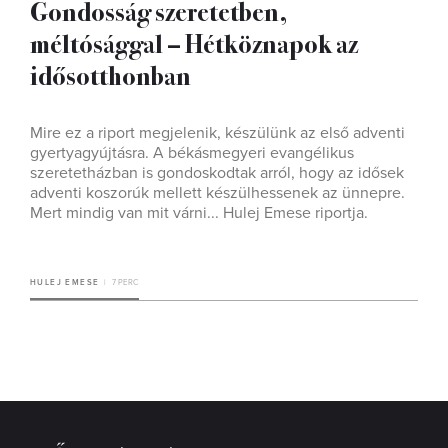
Gondosság szeretetben,
méltósággal – Hétköznapok az
idősotthonban
Mire ez a riport megjelenik, készülünk az első adventi
gyertyagyújtásra. A békásmegyeri evangélikus
szeretetházban is gondoskodtak arról, hogy az idősek
adventi koszorúk mellett készülhessenek az ünnepre.
Mert mindig van mit várni... Hulej Emese riportja.
HULEJ EMESE
7 PERC