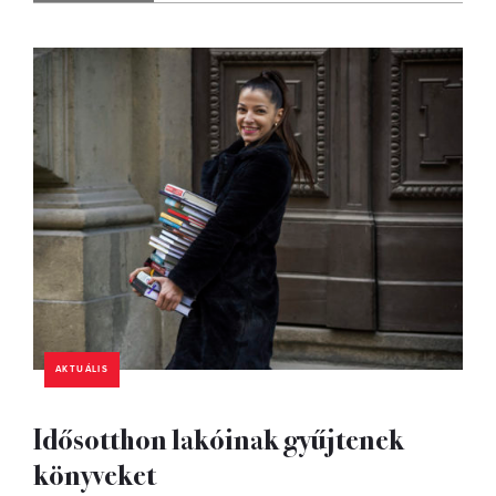
AKTUÁLIS
Idősotthon lakóinak gyűjtenek
könyveket