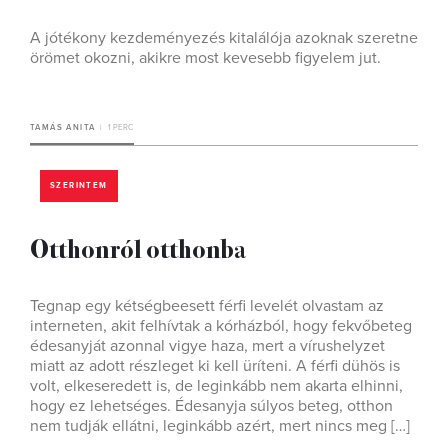
A jótékony kezdeményezés kitalálója azoknak szeretne
örömet okozni, akikre most kevesebb figyelem jut.
TAMÁS ANITA
1 PERC
SZERINTEM
Otthonról otthonba
Tegnap egy kétségbeesett férfi levelét olvastam az
interneten, akit felhívtak a kórházból, hogy fekvőbeteg
édesanyját azonnal vigye haza, mert a vírushelyzet
miatt az adott részleget ki kell üríteni. A férfi dühös is
volt, elkeseredett is, de leginkább nem akarta elhinni,
hogy ez lehetséges. Édesanyja súlyos beteg, otthon
nem tudják ellátni, leginkább azért, mert nincs meg […]