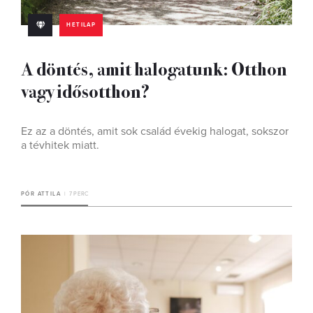
HETILAP
A döntés, amit halogatunk: Otthon
vagy idősotthon?
Ez az a döntés, amit sok család évekig halogat, sokszor
a tévhitek miatt.
PÓR ATTILA
7 PERC