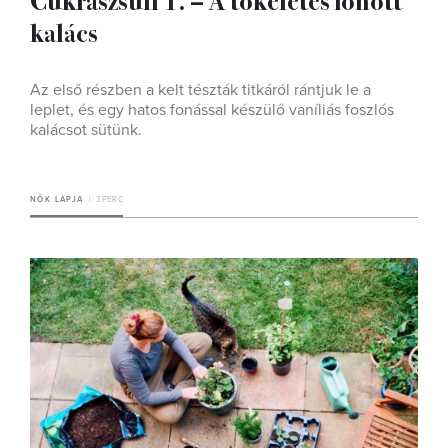
kalács
Az első részben a kelt tészták titkáról rántjuk le a
leplet, és egy hatos fonással készülő vaníliás foszlós
kalácsot sütünk.
NŐK LAPJA
3 PERC