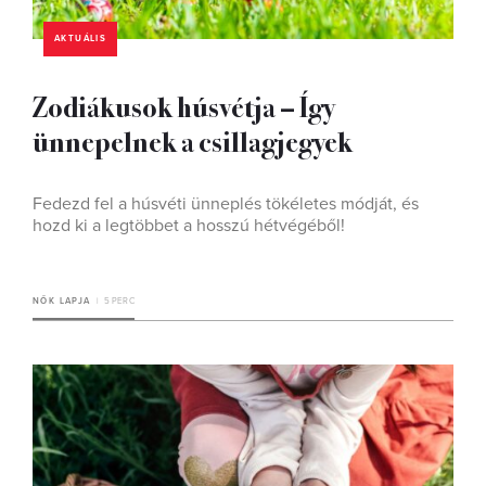
AKTUÁLIS
Zodiákusok húsvétja – Így
ünnepelnek a csillagjegyek
Fedezd fel a húsvéti ünneplés tökéletes módját, és
hozd ki a legtöbbet a hosszú hétvégéből!
NŐK LAPJA
5 PERC