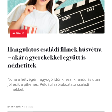
AKTUÁLIS
Hangulatos családi filmek húsvétra
– akár a gyerekekkel együtt is
nézhetitek
Noha a hétvégén ragyogó időnk lesz, kirándulás után
jól esik a pihenés. Például szórakoztató családi
filmekkel.
RAJNA NÓRA
5 PERC