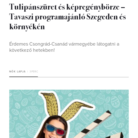
Tulipánszüret és képregénybörze –
Tavaszi programajánló Szegeden és
környékén
Érdemes Csongrád-Csanád vármegyébe látogatni a
következő hetekben!
NŐK LAPJA
3 PERC