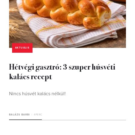
AKTUÁLIS
Hétvégi gasztró: 3 szuper húsvéti
kalács recept
Nincs húsvét kalács nélkül!
BALÁZS BARBI
4 PERC