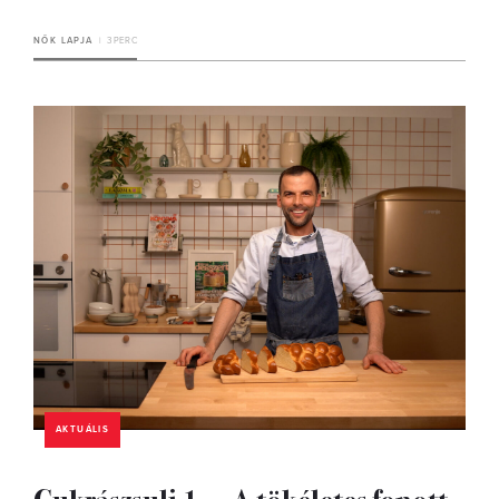
NŐK LAPJA
3 PERC
AKTUÁLIS
Cukrászsuli 1. – A tökéletes fonott