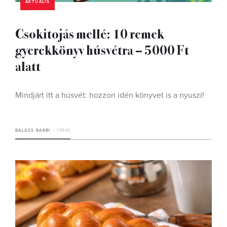
AKTUÁLIS
Csokitojás mellé: 10 remek
gyerekkönyv húsvétra – 5000 Ft
alatt
Mindjárt itt a húsvét: hozzon idén könyvet is a nyuszi!
BALÁZS BARBI
7 PERC