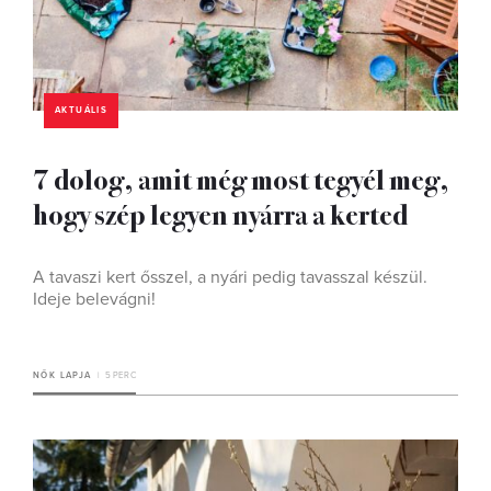
AKTUÁLIS
7 dolog, amit még most tegyél meg,
hogy szép legyen nyárra a kerted
A tavaszi kert ősszel, a nyári pedig tavasszal készül.
Ideje belevágni!
NŐK LAPJA
5 PERC