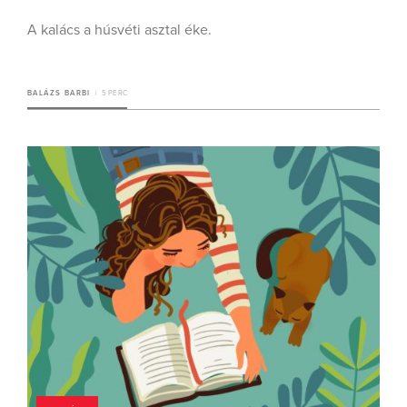
A kalács a húsvéti asztal éke.
BALÁZS BARBI
5 PERC