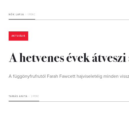
NŐK LAPJA
1 PERC
AKTUÁLIS
A hetvenes évek átveszi 
A függönyfrufrutól Farah Fawcett hajviseletéig minden vissz
TAMÁS ANITA
2 PERC