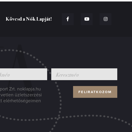
Kövesd a Nők Lapját!
ort Zrt. noklapja.hu
zvetlen üzletszerzési
tt elérhetőségeimen