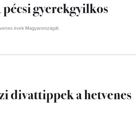
pécsi gyerekgyilkos
etvenes évek Magyarországát.
i divattippek a hetvenes