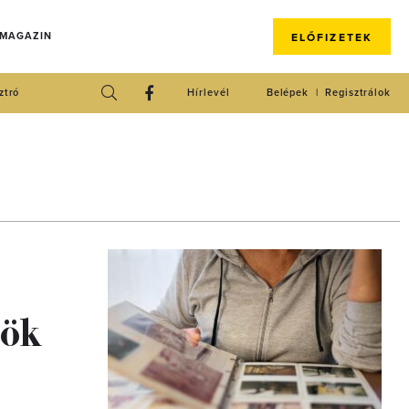
 MAGAZIN
ELŐFIZETEK
ztró
Hírlevél
Belépek
Regisztrálok
rök