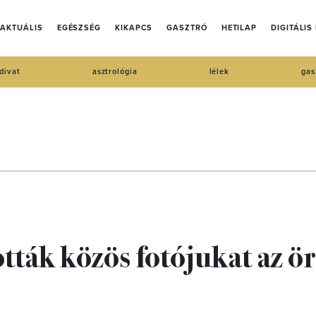
AKTUÁLIS
EGÉSZSÉG
KIKAPCS
GASZTRÓ
HETILAP
DIGITÁLIS
divat
asztrológia
lélek
gas
ották közös fotójukat az ö