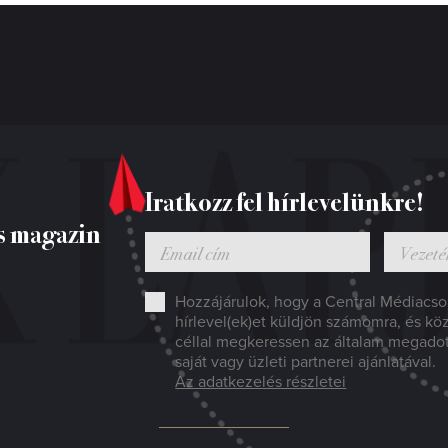
Iratkozz fel hírlevelünkre!
s magazin
Hozzájárulok, hogy a Central Médiacsop
hírlevel(ek)et küldjön számomra, és kö
céllal megkeressen az általam megado
saját vagy üzleti partnerei ajánlatával.
Az adatkezelés részletei