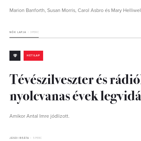
Marion Banforth, Susan Morris, Carol Asbro és Mary Helliwe
NŐK LAPJA
3 PERC
HETILAP
Tévészilveszter és rádi
nyolcvanas évek legvid
Amikor Antal Imre jódlizott.
JÁSDI BEÁTA
5 PERC