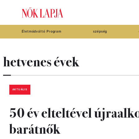
Életmódváltó Program
szépség
hetvenes évek
AKTUÁLIS
50 év elteltével újraalk
barátnők