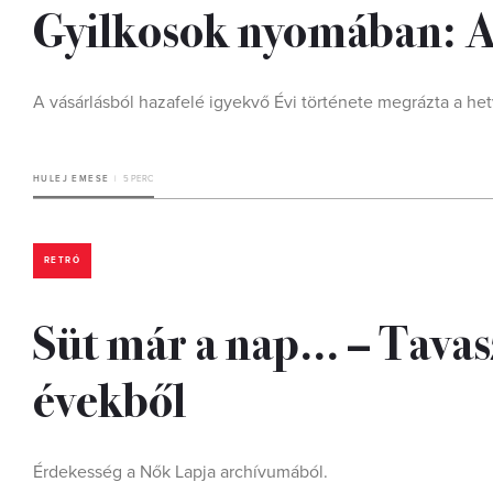
Gyilkosok nyomában: A 
A vásárlásból hazafelé igyekvő Évi története megrázta a h
HULEJ EMESE
5 PERC
RETRÓ
Süt már a nap… – Tavasz
évekből
Érdekesség a Nők Lapja archívumából.