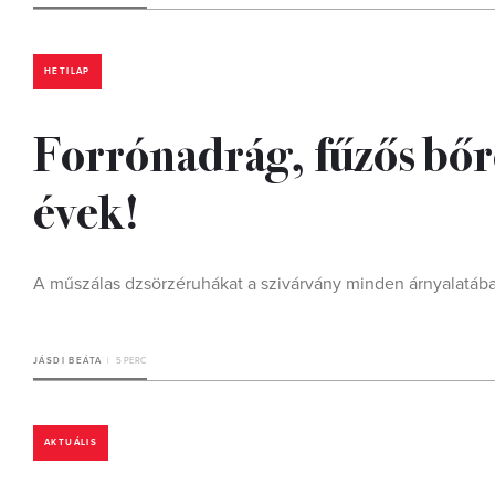
HETILAP
Forrónadrág, fűzős bőr
évek!
A műszálas dzsörzéruhákat a szivárvány minden árnyalatába
JÁSDI BEÁTA
5 PERC
AKTUÁLIS