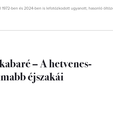
ll 1972-ben és 2024-ben is lefotózkodott ugyanott, hasonló öltöz
ókabaré – A hetvenes-
ámabb éjszakái