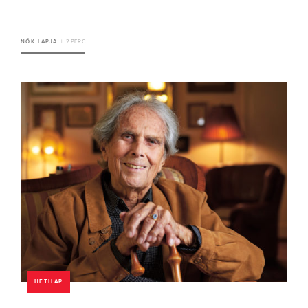
NŐK LAPJA
2 PERC
HETILAP