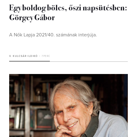
Egy boldog bölcs, őszi napsütésben:
Görgey Gábor
A Nők Lapja 2021/40. számának interjúja.
V. KULCSÁR ILDIKÓ
7 PERC