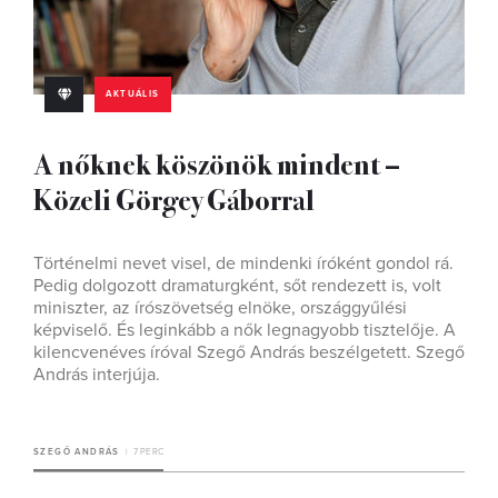
AKTUÁLIS
A nőknek köszönök mindent –
Közeli Görgey Gáborral
Történelmi nevet visel, de mindenki íróként gondol rá.
Pedig dolgozott dramaturgként, sőt rendezett is, volt
miniszter, az írószövetség elnöke, országgyűlési
képviselő. És leginkább a nők legnagyobb tisztelője. A
kilencvenéves íróval Szegő András beszélgetett. Szegő
András interjúja.
SZEGŐ ANDRÁS
7 PERC