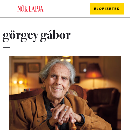
ELŐFIZETEK
görgey gábor