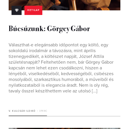
HETILAP
Búcsúzunk: Görgey Gábor
Választhat-e elegánsabb időpontot egy költő, egy
sokoldalú irodalmár a távozásra, mint április
tizenegyedikét, a költészet napját, József Attila
születésnapját? Feltehetően nem, bár Görgey Gábor
kapcsán nem lehet ezen csodálkozni, hiszen a
lényéből, viselkedéséből, kedvességéből, csibészes
mosolyából, szarkasztikus humorából, a műveiből és
nyilatkozataiból is elegancia áradt. Nem is oly rég,
tavaly ősszel készíthettem vele az utolsó […]
V. KULCSÁR ILDIKÓ
3 PERC