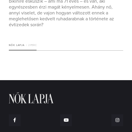
bikinire esküszik – ami ma 71 éves – és van, aki
egyrészesben érzi magát kényelmesen. Ahány nő,
annyi viselet, de vajon hogyan változott ennek a
meglehetősen kedvelt ruhadarabnak a története az
évtizedek során?
NŐK LAPJA
2 PERC