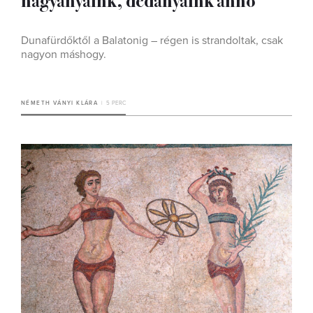
Dunafürdőktől a Balatonig – régen is strandoltak, csak
nagyon máshogy.
NÉMETH VÁNYI KLÁRA
5 PERC