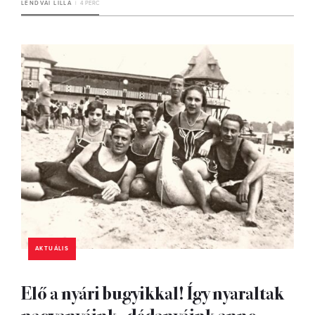
LENDVAI LILLA
4 PERC
AKTUÁLIS
Elő a nyári bugyikkal! Így nyaraltak
nagyanyáink, dédanyáink anno