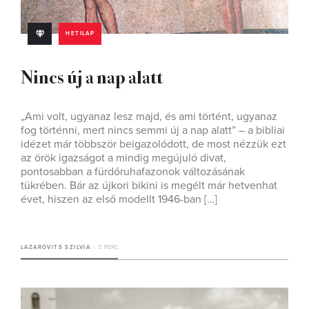
HETILAP
Nincs új a nap alatt
„Ami volt, ugyanaz lesz majd, és ami történt, ugyanaz
fog történni, mert nincs semmi új a nap alatt” – a bibliai
idézet már többször beigazolódott, de most nézzük ezt
az örök igazságot a mindig megújuló divat,
pontosabban a fürdőruhafazonok változásának
tükrében. Bár az újkori bikini is megélt már hetvenhat
évet, hiszen az első modellt 1946-ban […]
LAZAROVITS SZILVIA
5 PERC