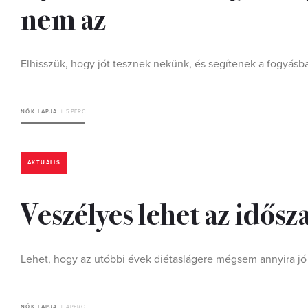
nem az
Elhisszük, hogy jót tesznek nekünk, és segítenek a fogyásba
NŐK LAPJA
5 PERC
AKTUÁLIS
Veszélyes lehet az idősz
Lehet, hogy az utóbbi évek diétaslágere mégsem annyira jó 
NŐK LAPJA
4 PERC