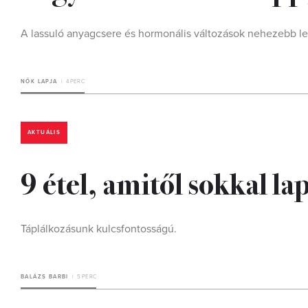
A lassuló anyagcsere és hormonális változások nehezebb le
NŐK LAPJA
4 PERC
AKTUÁLIS
9 étel, amitől sokkal la
Táplálkozásunk kulcsfontosságú.
BALÁZS BARBI
5 PERC