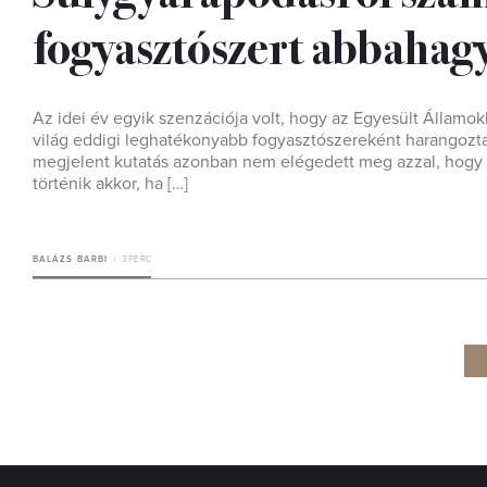
fogyasztószert abbahag
Az idei év egyik szenzációja volt, hogy az Egyesült Államo
világ eddigi leghatékonyabb fogyasztószereként harangozta
megjelent kutatás azonban nem elégedett meg azzal, hogy a s
történik akkor, ha […]
BALÁZS BARBI
3 PERC