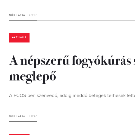
NŐK LAPJA
4 PERC
AKTUÁLIS
A népszerű fogyókúrás 
meglepő
A PCOS-ben szenvedő, addig meddő betegek terhesek lettek
NŐK LAPJA
4 PERC