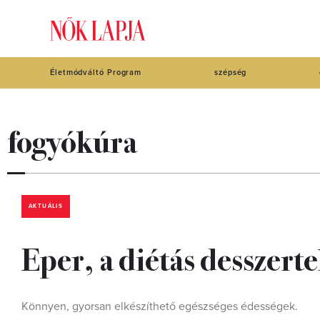
Életmódváltó Program
szépség
fogyókúra
AKTUÁLIS
Eper, a diétás desszert
Könnyen, gyorsan elkészíthető egészséges édességek.