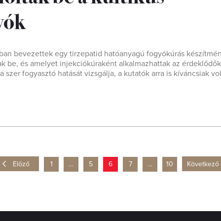
yók
kban bevezettek egy tirzepatid hatóanyagú fogyókúrás készítmén
k be, és amelyet injekciókúraként alkalmazhattak az érdeklődők
zer fogyasztó hatását vizsgálja, a kutatók arra is kíváncsiak vol
Előző
1
…
5
6
7
…
10
Következő