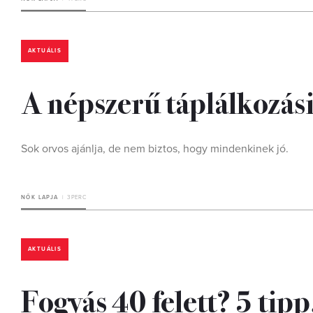
AKTUÁLIS
A népszerű táplálkozási
Sok orvos ajánlja, de nem biztos, hogy mindenkinek jó.
NŐK LAPJA
3 PERC
AKTUÁLIS
Fogyás 40 felett? 5 tipp