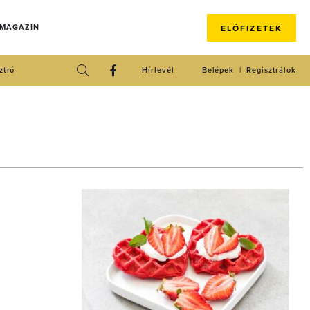
 MAGAZIN
ELŐFIZETEK
ztró
Hírlevél
Belépek
Regisztrálok