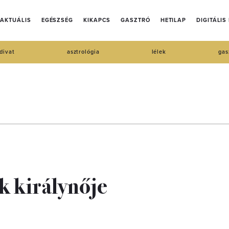
AKTUÁLIS
EGÉSZSÉG
KIKAPCS
GASZTRÓ
HETILAP
DIGITÁLIS
divat
asztrológia
lélek
gas
ek királynője