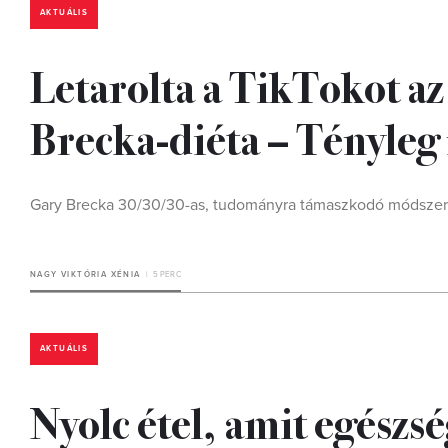
AKTUÁLIS
Letarolta a TikTokot az
Brecka-diéta – Tényle
Gary Brecka 30/30/30-as, tudományra támaszkodó módszere a 
NAGY VIKTÓRIA XÉNIA
5 PERC
AKTUÁLIS
Nyolc étel, amit egészs