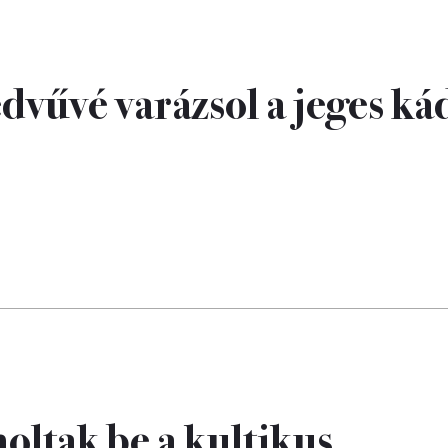
dvűvé varázsol a jeges kád
oltak be a kultikus