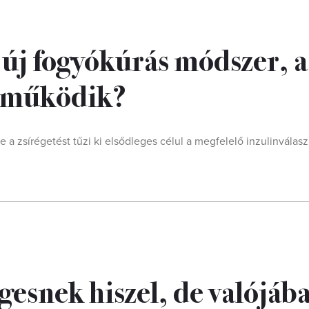
 új fogyókúrás módszer, a
g működik?
zsírégetést tűzi ki elsődleges célul a megfelelő inzulinválasz
égesnek hiszel, de valójáb