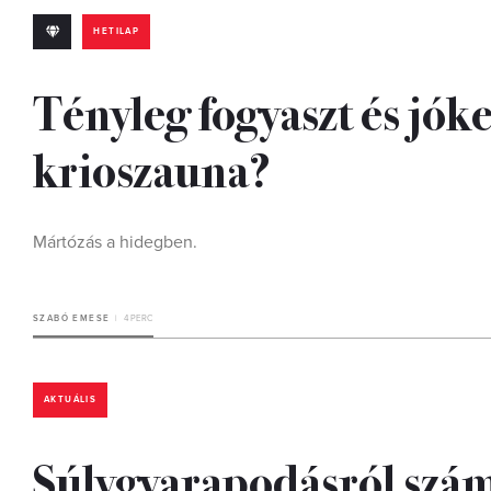
HETILAP
Tényleg fogyaszt és jóke
krioszauna?
Mártózás a hidegben.
SZABÓ EMESE
4 PERC
AKTUÁLIS
Súlygyarapodásról szám