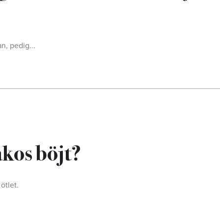
n, pedig...
akos böjt?
ötlet.