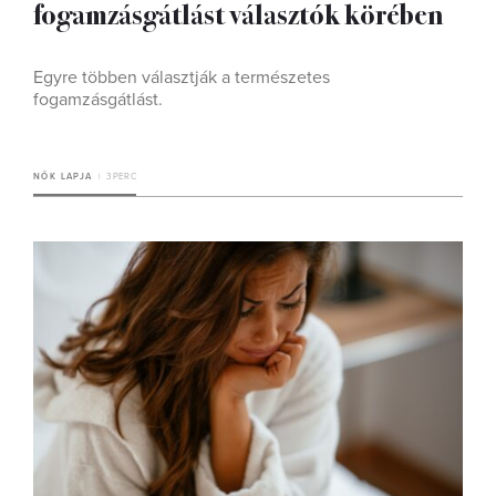
fogamzásgátlást választók körében
Egyre többen választják a természetes
fogamzásgátlást.
NŐK LAPJA
3 PERC