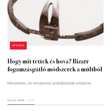
AKTUÁLIS
Hogy mit tettek és hova? Bizarr
fogamzásgátló módszerek a múltból
Hihetetlen, mi mindennel próbálkoztak elődeink.
BALÁZS BARBI
4 PERC