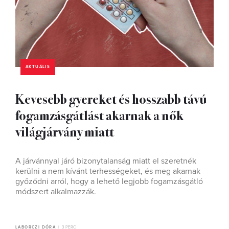
AKTUÁLIS
Kevesebb gyereket és hosszabb távú
fogamzásgátlást akarnak a nők
világjárvány miatt
A járvánnyal járó bizonytalanság miatt el szeretnék
kerülni a nem kívánt terhességeket, és meg akarnak
győződni arról, hogy a lehető legjobb fogamzásgátló
módszert alkalmazzák.
LABORCZI DÓRA
3 PERC