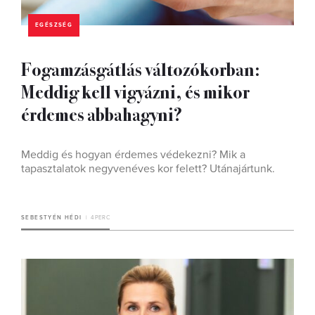
EGÉSZSÉG
Fogamzásgátlás változókorban:
Meddig kell vigyázni, és mikor
érdemes abbahagyni?
Meddig és hogyan érdemes védekezni? Mik a
tapasztalatok negyvenéves kor felett? Utánajártunk.
SEBESTYÉN HÉDI
4 PERC