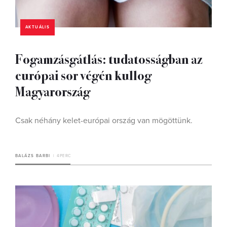
AKTUÁLIS
Fogamzásgátlás: tudatosságban az
európai sor végén kullog
Magyarország
Csak néhány kelet-európai ország van mögöttünk.
BALÁZS BARBI
4 PERC