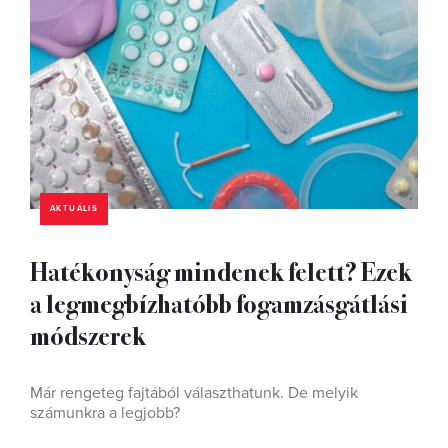
AKTUÁLIS
Hatékonyság mindenek felett? Ezek
a legmegbízhatóbb fogamzásgátlási
módszerek
Már rengeteg fajtából választhatunk. De melyik
számunkra a legjobb?