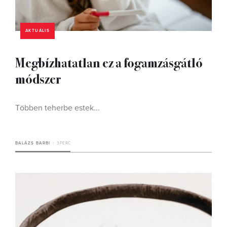
AKTUÁLIS
Megbízhatatlan ez a fogamzásgátló
módszer
Többen teherbe estek...
BALÁZS BARBI
3 PERC