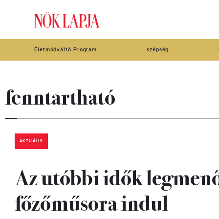
Életmódváltó Program
szépség
fenntartható
AKTUÁLIS
Az utóbbi idők legmen
főzőműsora indul