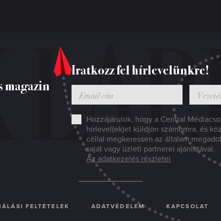
Iratkozz fel hírlevelünkre!
s magazin
Hozzájárulok, hogy a Central Médiacsop
hírlevel(ek)et küldjön számomra, és kö
céllal megkeressen az általam megado
saját vagy üzleti partnerei ajánlatával.
Az adatkezelés részletei
ÁLÁSI FELTÉTELEK
ADATVÉDELEM
KAPCSOLAT