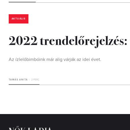
AKTUÁLIS
2022 trendelőrejelzés: 
Az ízlelőbimbóink már alig várják az idei évet.
TAMÁS ANITA
2 PERC