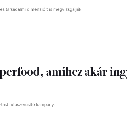
és társadalmi dimenzióit is megvizsgálják.
szuperfood, amihez akár in
ztást népszerűsítő kampány.