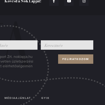
Kövesd a Nők Lapját!
ort Zrt. noklapja.hu
zvetlen üzletszerzési
tt elérhetőségeimen
MÉDIAAJÁNLAT
GYIK