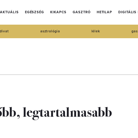
AKTUÁLIS
EGÉSZSÉG
KIKAPCS
GASZTRÓ
HETILAP
DIGITÁLIS
divat
asztrológia
lélek
gas
őbb, legtartalmasabb