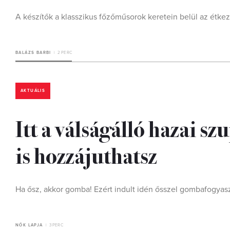
A készítők a klasszikus főzőműsorok keretein belül az étkez
BALÁZS BARBI
2 PERC
AKTUÁLIS
Itt a válságálló hazai 
is hozzájuthatsz
Ha ősz, akkor gomba! Ezért indult idén ősszel gombafogyas
NŐK LAPJA
3 PERC