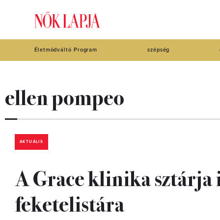
Életmódváltó Program
szépség
ellen pompeo
AKTUÁLIS
A Grace klinika sztárja 
feketelistára