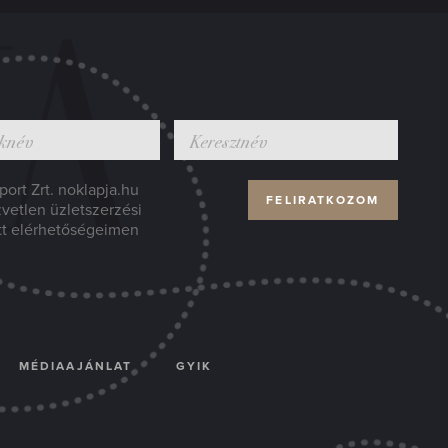
ort Zrt. noklapja.hu
zvetlen üzletszerzési
tt elérhetőségeimen
MÉDIAAJÁNLAT
GYIK