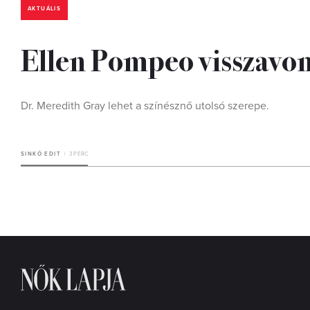
AKTUÁLIS
Ellen Pompeo visszavon
Dr. Meredith Gray lehet a színésznő utolsó szerepe.
SINKÓ EDIT
3 PERC