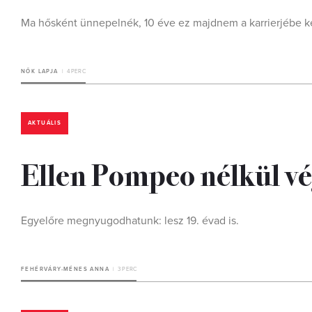
Ma hősként ünnepelnék, 10 éve ez majdnem a karrierjébe ke
NŐK LAPJA
4 PERC
AKTUÁLIS
Ellen Pompeo nélkül vé
Egyelőre megnyugodhatunk: lesz 19. évad is.
FEHÉRVÁRY-MÉNES ANNA
3 PERC