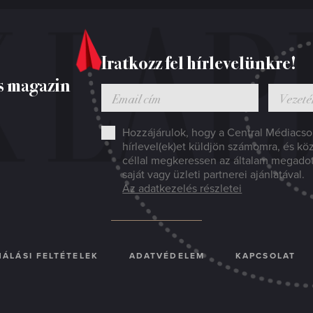
Iratkozz fel hírlevelünkre!
s magazin
Hozzájárulok, hogy a Central Médiacsop
hírlevel(ek)et küldjön számomra, és kö
céllal megkeressen az általam megado
saját vagy üzleti partnerei ajánlatával.
Az adatkezelés részletei
ÁLÁSI FELTÉTELEK
ADATVÉDELEM
KAPCSOLAT