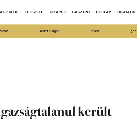
AKTUÁLIS
EGÉSZSÉG
KIKAPCS
GASZTRÓ
HETILAP
DIGITÁLIS
divat
asztrológia
lélek
gas
igazságtalanul került