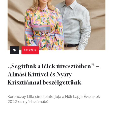
AKTUÁLIS
„Segítünk a lélek útvesztőiben” –
Almási Kittivel és Nyáry
Krisztiánnal beszélgettünk
Koronczay Lilla címlapinterjúja a Nők Lapja Évszakok
2022-es nyári számából.