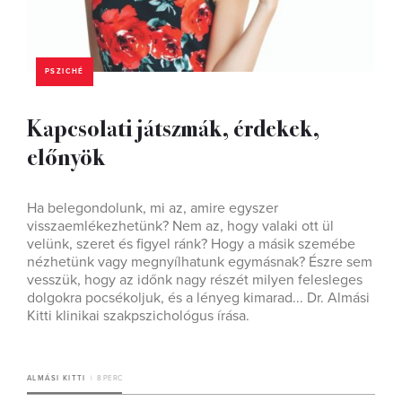
PSZICHÉ
Kapcsolati játszmák, érdekek,
előnyök
Ha belegondolunk, mi az, amire egyszer
visszaemlékezhetünk? Nem az, hogy valaki ott ül
velünk, szeret és figyel ránk? Hogy a másik szemébe
nézhetünk vagy megnyílhatunk egymásnak? Észre sem
vesszük, hogy az időnk nagy részét milyen felesleges
dolgokra pocsékoljuk, és a lényeg kimarad... Dr. Almási
Kitti klinikai szakpszichológus írása.
ALMÁSI KITTI
8 PERC