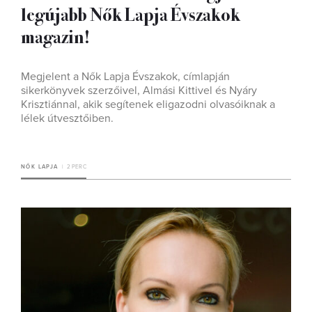
legújabb Nők Lapja Évszakok
magazin!
Megjelent a Nők Lapja Évszakok, címlapján
sikerkönyvek szerzőivel, Almási Kittivel és Nyáry
Krisztiánnal, akik segítenek eligazodni olvasóiknak a
lélek útvesztőiben.
NŐK LAPJA
2 PERC