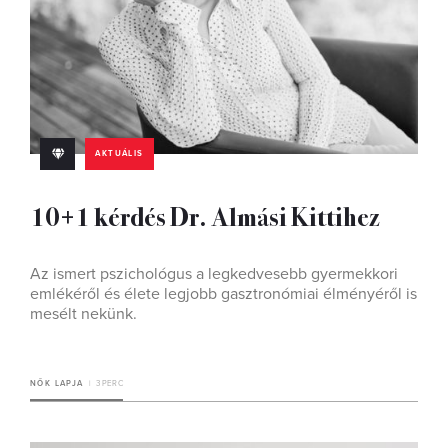
AKTUÁLIS
10+1 kérdés Dr. Almási Kittihez
Az ismert pszichológus a legkedvesebb gyermekkori
emlékéről és élete legjobb gasztronómiai élményéről is
mesélt nekünk.
NŐK LAPJA
3 PERC