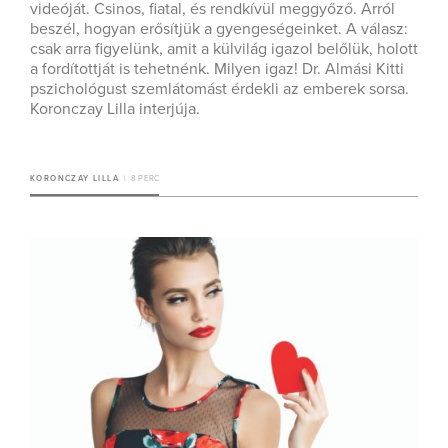
videóját. Csinos, fiatal, és rendkívül meggyőző. Arról
beszél, hogyan erősítjük a gyengeségeinket. A válasz:
csak arra figyelünk, amit a külvilág igazol belőlük, holott
a fordítottját is tehetnénk. Milyen igaz! Dr. Almási Kitti
pszichológust szemlátomást érdekli az emberek sorsa.
Koronczay Lilla interjúja.
KORONCZAY LILLA
8 PERC