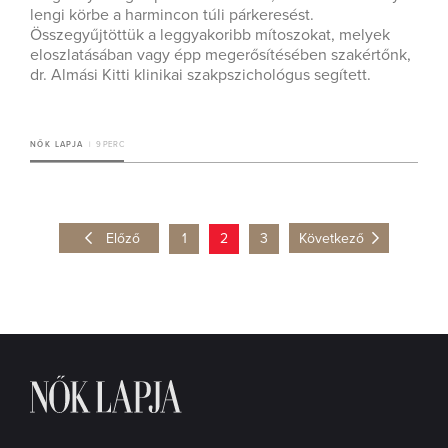
lengi körbe a harmincon túli párkeresést.
Összegyűjtöttük a leggyakoribb mítoszokat, melyek
eloszlatásában vagy épp megerősítésében szakértőnk,
dr. Almási Kitti klinikai szakpszichológus segített.
NŐK LAPJA
9 PERC
Előző
1
2
3
Következő