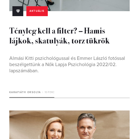
AKTUÁLIS
Tényleg kell a filter? – Hamis
lájkok, skatulyák, torz tükrök
Almási Kitti pszichológussal és Emmer László fotóssal
beszélgettünk a Nők Lapja Pszichológia 2022/02.
lapszámában.
KARAFIÁTH ORSOLYA
10 PERC