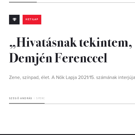
HETILAP
„Hivatásnak tekintem, 
Demjén Ferenccel
Zene, színpad, élet. A Nők Lapja 2021/15. számának interjúja
SZEGŐ ANDRÁS
5 PERC