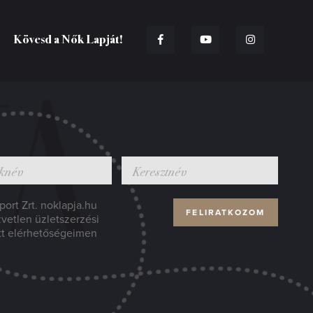
Kövesd a Nők Lapját!
ort Zrt. noklapja.hu
zvetlen üzletszerzési
tt elérhetőségeimen