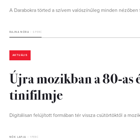
A Darabokra törted a szívem valószínűleg minden nézőben f
RAJNA NÓRA
6 PERC
AKTUÁLIS
Újra mozikban a 80-as 
tinifilmje
Digitálisan felújított formában tér vissza csütörtöktől a mo
NŐK LAPJA
1 PERC