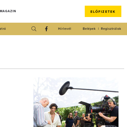
 MAGAZIN
ELŐFIZETEK
ztró
Hírlevél
Belépek
Regisztrálok