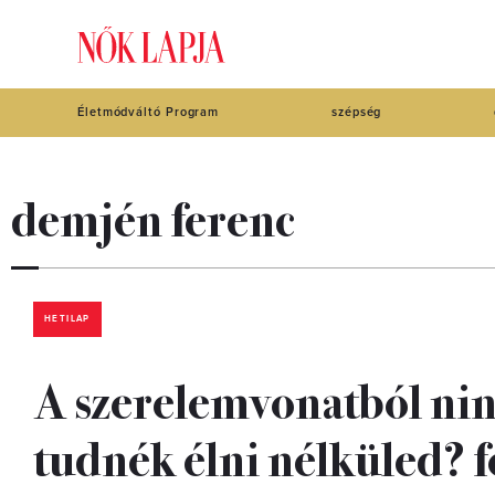
Életmódváltó Program
szépség
demjén ferenc
HETILAP
A szerelemvonatból ninc
tudnék élni nélküled? 