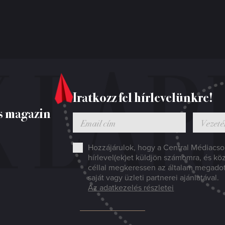
Iratkozz fel hírlevelünkre!
s magazin
Hozzájárulok, hogy a Central Médiacsop
hírlevel(ek)et küldjön számomra, és kö
céllal megkeressen az általam megado
saját vagy üzleti partnerei ajánlatával.
Az adatkezelés részletei