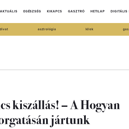
AKTUÁLIS
EGÉSZSÉG
KIKAPCS
GASZTRÓ
HETILAP
DIGITÁLIS
divat
asztrológia
lélek
gas
s kiszállás! – A Hogyan
forgatásán jártunk