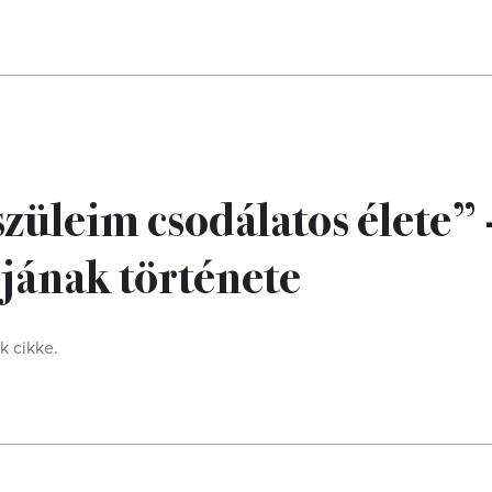
szüleim csodálatos élete” 
jának története
 cikke.