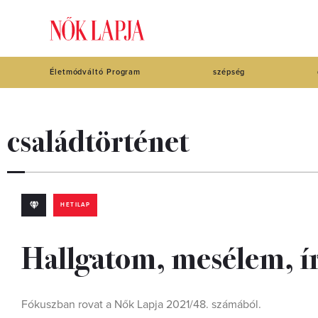
Életmódváltó Program
szépség
családtörténet
HETILAP
Hallgatom, mesélem, ír
Fókuszban rovat a Nők Lapja 2021/48. számából.