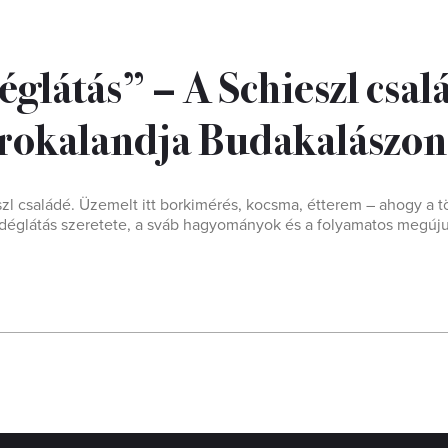
glátás” – A Schieszl csal
trokalandja Budakalászon
l családé. Üzemelt itt borkimérés, kocsma, étterem – ahogy a 
vendéglátás szeretete, a sváb hagyományok és a folyamatos megúj