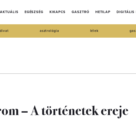
AKTUÁLIS
EGÉSZSÉG
KIKAPCS
GASZTRÓ
HETILAP
DIGITÁLIS
divat
asztrológia
lélek
gas
om – A történetek ereje