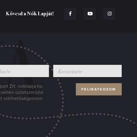
Kövesd a Nők Lapját!
ort Zrt. noklapja.hu
zvetlen üzletszerzési
tt elérhetőségeimen