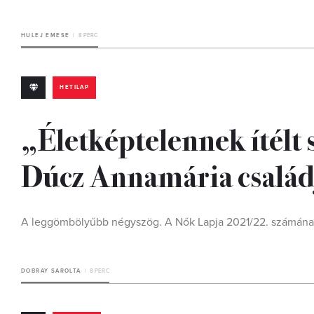
HULEJ EMESE
8 PERC
HETILAP
„Életképtelennek ítélt 
Dúcz Annamária család
A leggömbölyűbb négyszög. A Nők Lapja 2021/22. számának
DOBRAY SAROLTA
8 PERC