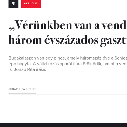
AKTUÁLIS
„Vérünkben van a vendé
három évszázados gasz
Budakalászon van egy pince, amely háromszáz éve a Schiesz
épp hagyta. A vállalkozás apáról fiúra öröklődik, amint a 
is. Jónap Rita írása.
JÓNAP RITA
7 PERC