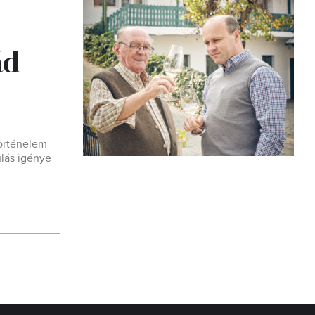
ád
történelem
ulás igénye