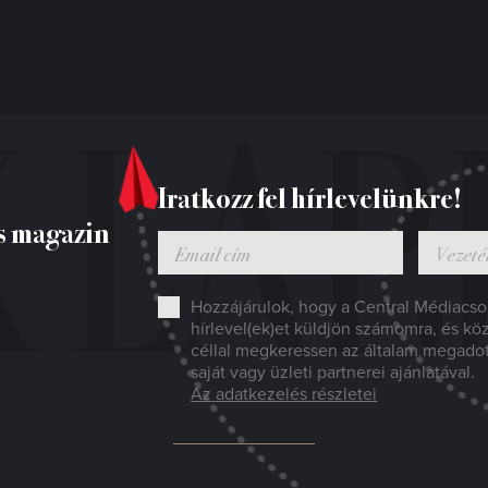
Iratkozz fel hírlevelünkre!
s magazin
Hozzájárulok, hogy a Central Médiacsop
hírlevel(ek)et küldjön számomra, és kö
céllal megkeressen az általam megado
saját vagy üzleti partnerei ajánlatával.
Az adatkezelés részletei