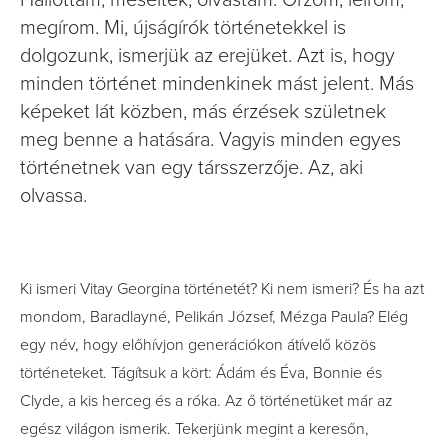
Hallottam, mesélték, olvastam. Őrzöm, leírom,
megírom. Mi, újságírók történetekkel is
dolgozunk, ismerjük az erejüket. Azt is, hogy
minden történet mindenkinek mást jelent. Más
képeket lát közben, más érzések születnek
meg benne a hatására. Vagyis minden egyes
történetnek van egy társszerzője. Az, aki
olvassa.
Ki ismeri Vitay Georgina történetét? Ki nem ismeri? És ha azt
mondom, Baradlayné, Pelikán József, Mézga Paula? Elég
egy név, hogy előhívjon generációkon átívelő közös
történeteket. Tágítsuk a kört: Ádám és Éva, Bonnie és
Clyde, a kis herceg és a róka. Az ő történetüket már az
egész világon ismerik. Tekerjünk megint a keresőn,