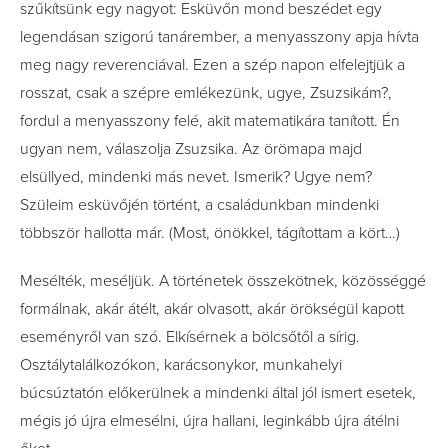
szűkítsünk egy nagyot: Esküvőn mond beszédet egy
legendásan szigorú tanárember, a menyasszony apja hívta
meg nagy reverenciával. Ezen a szép napon elfelejtjük a
rosszat, csak a szépre emlékezünk, ugye, Zsuzsikám?,
fordul a menyasszony felé, akit matematikára tanított. Én
ugyan nem, válaszolja Zsuzsika. Az örömapa majd
elsüllyed, mindenki más nevet. Ismerik? Ugye nem?
Szüleim esküvőjén történt, a családunkban mindenki
többször hallotta már. (Most, önökkel, tágítottam a kört…)
Mesélték, meséljük. A történetek összekötnek, közösséggé
formálnak, akár átélt, akár olvasott, akár örökségül kapott
eseményről van szó. Elkísérnek a bölcsőtől a sírig.
Osztálytalálkozókon, karácsonykor, munkahelyi
búcsúztatón előkerülnek a mindenki által jól ismert esetek,
mégis jó újra elmesélni, újra hallani, leginkább újra átélni