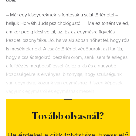
őket.
– Már egy kisgyereknek is fontosak a saját történetei –
halljuk Horváth Judit pszichológustól. – Ma ez történt veled,
amikor pedig kicsi voltál, az. Ez az egymásra figyelés
kezdeti bizonyítéka. Jó, ha valaki abban nőhet fel, hogy róla
is mesélnek neki. A családtörténet védőburok, azt tanítja,
hogy a családtagokról beszélni öröm, senki sem felesleges,
a felidézés megbecsüléssel jár. Ez a kis és a nagyobb
közösségekre is érvényes, bizonyítja, hogy szükségünk
van egymásra, közünk van egymáshoz, hiszen képesek
vagyunk egymásról és egymásnak mesélni.
Tovább olvasnál?
Ha érdekel a cikk folytatása, fizess elő