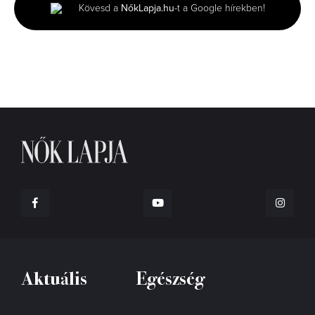
minutes,
Kövesd a
NőkLapja.hu
-t a Google hírekben!
6
seconds
Aktuális
Egészség