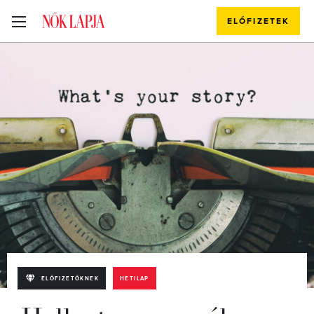
ELŐFIZETEK
ELŐFIZETŐKNEK
HETILAP