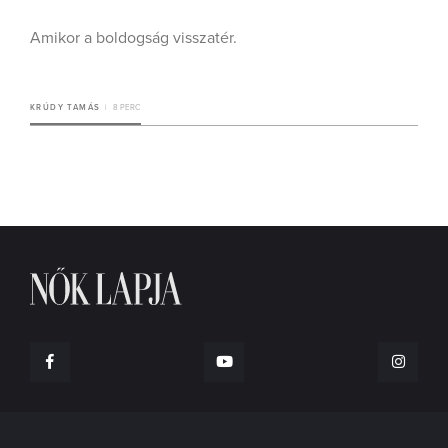
Amikor a boldogság visszatér.
KRÚDY TAMÁS
8 PERC