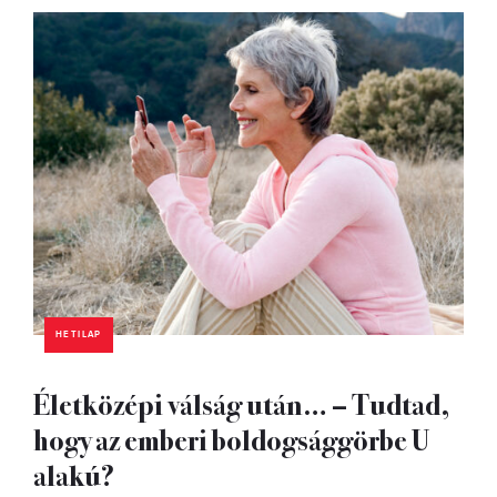
HETILAP
Életközépi válság után… – Tudtad,
hogy az emberi boldogsággörbe U
alakú?