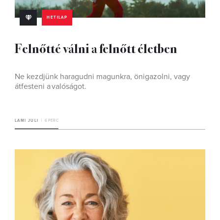
HETILAP
Felnőtté válni a felnőtt életben
Ne kezdjünk haragudni magunkra, önigazolni, vagy
átfesteni a valóságot.
LAMI JULI
6 PERC