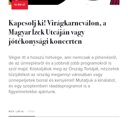
AJÁNLÓ
Kapcsolj ki! Virágkarneválon, a
Magyar Ízek Utcáján vagy
jótékonysági koncerten
Végre itt a hosszú hétvége, ami nemcsak a pihenésről,
de az ünneplésről és a jobbnál jobb programokról is
szól majd. Kóstoljátok meg az Ország Tortáját, nézzetek
tűzijátékot az ország megannyi városában vagy
ünnepeljetek borral és kenyérrel! Mutatjuk a kínálatot,
és egy szeptemberi ráadásprogramot is a
figyelmetekbe ajánlunk.
NŐK LAPJA
3 PERC