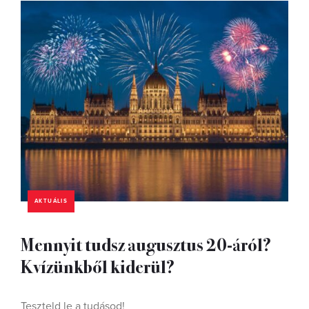
AKTUÁLIS
Mennyit tudsz augusztus 20-áról?
Kvízünkből kiderül?
Teszteld le a tudásod!