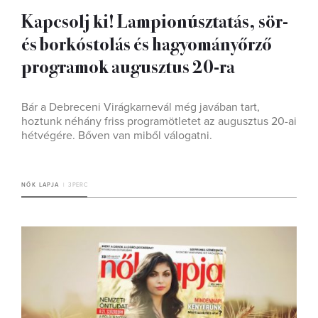
Kapcsolj ki! Lampionúsztatás, sör-
és borkóstolás és hagyományőrző
programok augusztus 20-ra
Bár a Debreceni Virágkarnevál még javában tart,
hoztunk néhány friss programötletet az augusztus 20-ai
hétvégére. Bőven van miből válogatni.
NŐK LAPJA
3 PERC