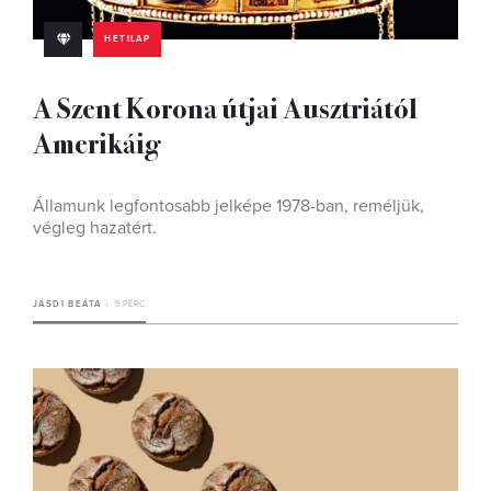
HETILAP
A Szent Korona útjai Ausztriától
Amerikáig
Államunk legfontosabb jelképe 1978-ban, reméljük,
végleg hazatért.
JÁSDI BEÁTA
5 PERC