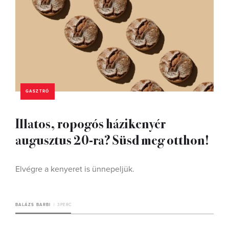
GASZTRÓ
Illatos, ropogós házikenyér
augusztus 20-ra? Süsd meg otthon!
Elvégre a kenyeret is ünnepeljük.
BALÁZS BARBI
3 PERC