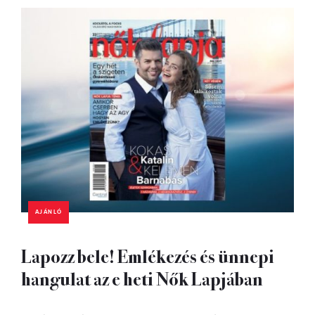
AJÁNLÓ
Lapozz bele! Emlékezés és ünnepi
hangulat az e heti Nők Lapjában