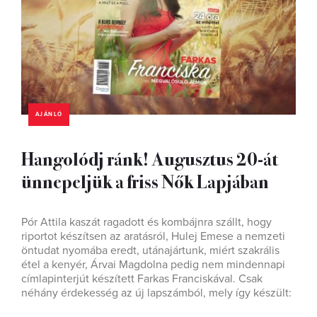
AJÁNLÓ
Hangolódj ránk! Augusztus 20-át
ünnepeljük a friss Nők Lapjában
Pór Attila kaszát ragadott és kombájnra szállt, hogy
riportot készítsen az aratásról, Hulej Emese a nemzeti
öntudat nyomába eredt, utánajártunk, miért szakrális
étel a kenyér, Árvai Magdolna pedig nem mindennapi
címlapinterjút készített Farkas Franciskával. Csak
néhány érdekesség az új lapszámból, mely így készült: