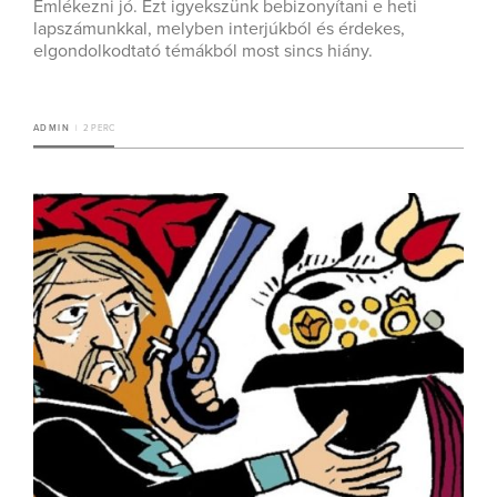
Emlékezni jó. Ezt igyekszünk bebizonyítani e heti
lapszámunkkal, melyben interjúkból és érdekes,
elgondolkodtató témákból most sincs hiány.
ADMIN
2 PERC