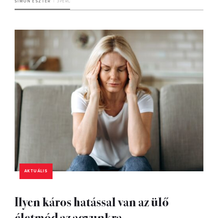
SIMON ESZTER
3 PERC
AKTUÁLIS
Ilyen káros hatással van az ülő
életmód az agyunkra