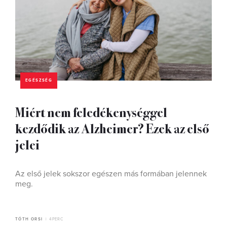
EGÉSZSÉG
Miért nem feledékenységgel
kezdődik az Alzheimer? Ezek az első
jelei
Az első jelek sokszor egészen más formában jelennek
meg.
TÓTH ORSI
4 PERC