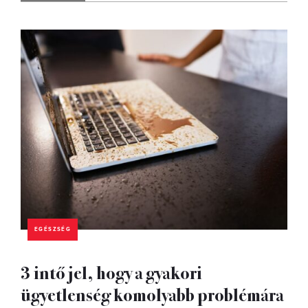
EGÉSZSÉG
3 intő jel, hogy a gyakori
ügyetlenség komolyabb problémára