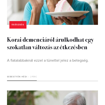
EGÉSZSÉG
Korai demenciáról árulkodhat egy
szokatlan változás az étkezésben
A fiatalabbaknál ezzel a tünettel jelez a betegség.
SEBESTYÉN HÉDI
2 PERC