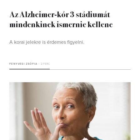
Az Alzheimer-kór 3 stádiumát
mindenkinek ismernie kellene
A korai jelekre is érdemes figyelni.
FENYVESI ZSÓFIA
2 PERC