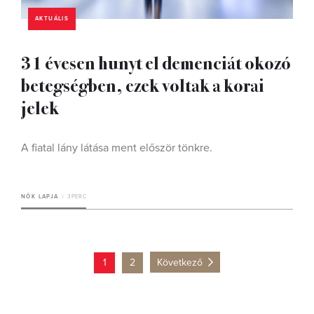
AKTUÁLIS
31 évesen hunyt el demenciát okozó
betegségben, ezek voltak a korai
jelek
A fiatal lány látása ment először tönkre.
NŐK LAPJA
3 PERC
1
2
Következő