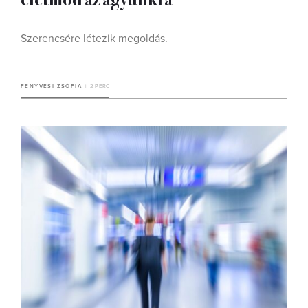
Szerencsére létezik megoldás.
FENYVESI ZSÓFIA
2 PERC