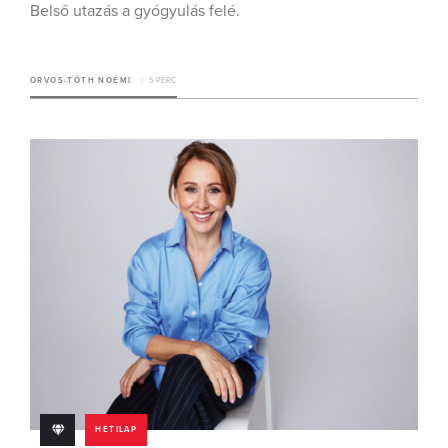
Belső utazás a gyógyulás felé.
ORVOS-TÓTH NOÉMI
5 PERC
HETILAP