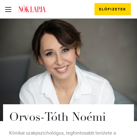
ELŐFIZETEK
Orvos-Tóth Noémi
Klinikai szakpszichológus, legfontosabb területe a