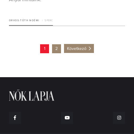
ORVOS-TÓTH NOÉMI
5 PERC
1
2
Következő