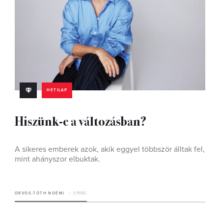
HETILAP
Hiszünk-e a változásban?
A sikeres emberek azok, akik eggyel többször álltak fel,
mint ahányszor elbuktak.
ORVOS-TÓTH NOÉMI
5 PERC