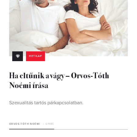
HETILAP
Ha eltűnik a vágy – Orvos-Tóth
Noémi írása
Szexualitás tartós párkapcsolatban.
ORVOS-TÓTH NOÉMI
6 PERC