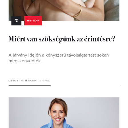
HETILAP
Miért van szükségünk az érintésre?
A járvány idején a kényszerű távolságtartást sokan
megszenvedték.
ORVOS-TÓTH NOÉMI
6 PERC