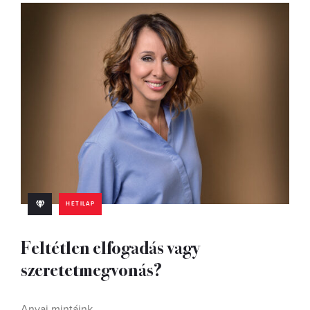
HETILAP
Feltétlen elfogadás vagy
szeretetmegvonás?
Anyai mintáink.