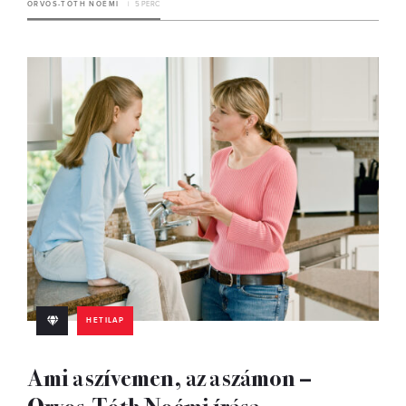
ORVOS-TÓTH NOÉMI
5 PERC
HETILAP
Ami a szívemen, az a számon –
Orvos-Tóth Noémi írása