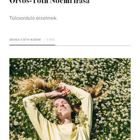
Túlcsorduló érzelmek.
ORVOS-TÓTH NOÉMI
5 PERC