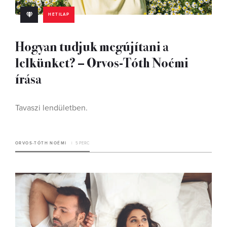
HETILAP
Hogyan tudjuk megújítani a
lelkünket? – Orvos-Tóth Noémi
írása
Tavaszi lendületben.
ORVOS-TÓTH NOÉMI
5 PERC