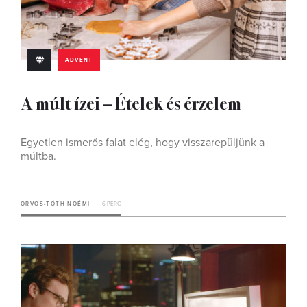
ADVENT
A múlt ízei – Ételek és érzelem
Egyetlen ismerős falat elég, hogy visszarepüljünk a
múltba.
ORVOS-TÓTH NOÉMI
6 PERC