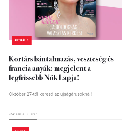
AKTUÁLIS
Kortárs bántalmazás, veszteség és
francia anyák: megjelent a
legfrissebb Nők Lapja!
Október 27-től keresd az újságárusoknál!
NŐK LAPJA
1 PERC