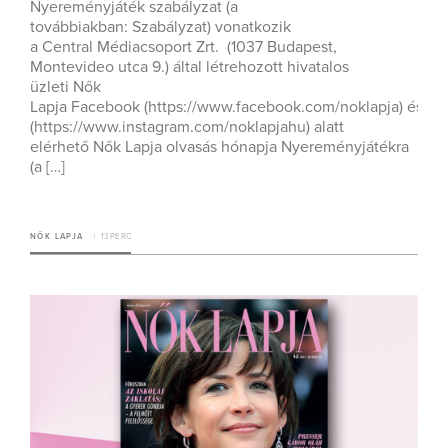
Nyereményjáték szabályzat (a
továbbiakban: Szabályzat) vonatkozik
a Central Médiacsoport Zrt. (1037 Budapest,
Montevideo utca 9.) által létrehozott hivatalos
üzleti Nők
Lapja Facebook (https://www.facebook.com/noklapja) és Ins
(https://www.instagram.com/noklapjahu) alatt
elérhető Nők Lapja olvasás hónapja Nyereményjátékra
(a […]
NŐK LAPJA
13 PERC