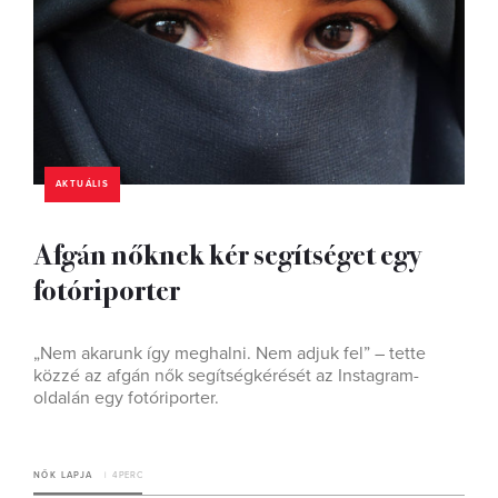
AKTUÁLIS
Afgán nőknek kér segítséget egy
fotóriporter
„Nem akarunk így meghalni. Nem adjuk fel” – tette
közzé az afgán nők segítségkérését az Instagram-
oldalán egy fotóriporter.
NŐK LAPJA
4 PERC