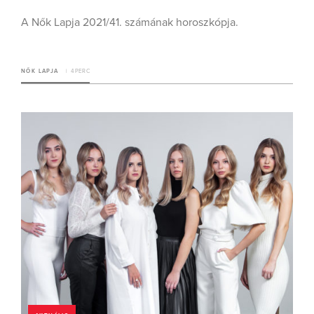
A Nők Lapja 2021/41. számának horoszkópja.
NŐK LAPJA
4 PERC