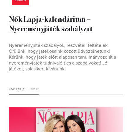
AJÁNLÓ
Nők Lapja-kalendárium –
Nyereményjáték szabályzat
Nyereményjáték szabályok, részvételi feltételek.
Örülünk, hogy játékosaink között üdvözölhetünk!
Kérünk, hogy játék előtt alaposan tanulmányozd át a
nyereményjáték tudnivalóit és a szabályokat! Jó
játékot, sok sikert kívánunk!
NŐK LAPJA
13 PERC