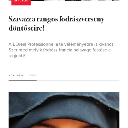
AKTUÁLIS
Szavazz a rangos fodrászverseny
döntőseire!
A L'Oréal Professionnel a te véleményedre is kíváncsi.
Szerinted melyik fodrász francia balayage festése a
legjobb?
NŐK LAPJA
3 PERC