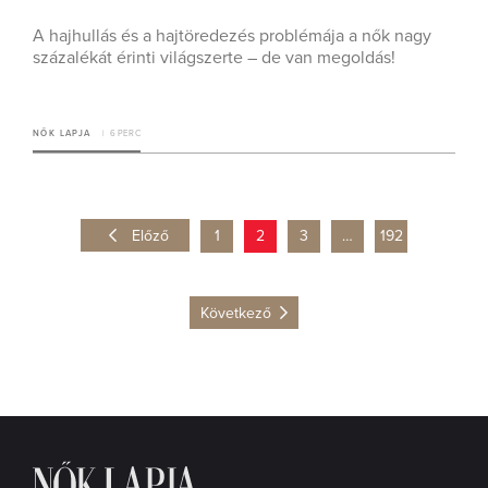
A hajhullás és a hajtöredezés problémája a nők nagy
százalékát érinti világszerte – de van megoldás!
NŐK LAPJA
6 PERC
Előző
1
2
3
…
192
Következő