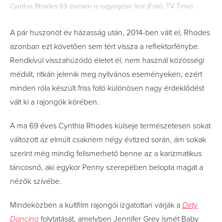
Cynthia Rhodes 69 évesen is ragyogóan fest (Fotó: TV Time)
A pár huszonöt év házasság után, 2014-ben vált el, Rhodes
azonban ezt követően sem tért vissza a reflektorfénybe.
Rendkívül visszahúzódó életet él, nem használ közösségi
médiát, ritkán jelenik meg nyilvános eseményeken, ezért
minden róla készült friss fotó különösen nagy érdeklődést
vált ki a rajongók körében.
A ma 69 éves Cynthia Rhodes külseje természetesen sokat
változott az elmúlt csaknem négy évtized során, ám sokak
szerint még mindig felismerhető benne az a karizmatikus
táncosnő, aki egykor Penny szerepében belopta magát a
nézők szívébe.
Mindeközben a kultfilm rajongói izgatottan várják a
Dirty
Dancing
folytatását, amelyben Jennifer Grey ismét Baby