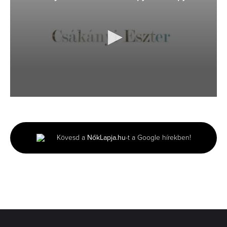
0
seconds
of
2
minutes,
Kövesd a
NőkLapja.hu
-t a Google hírekben!
0