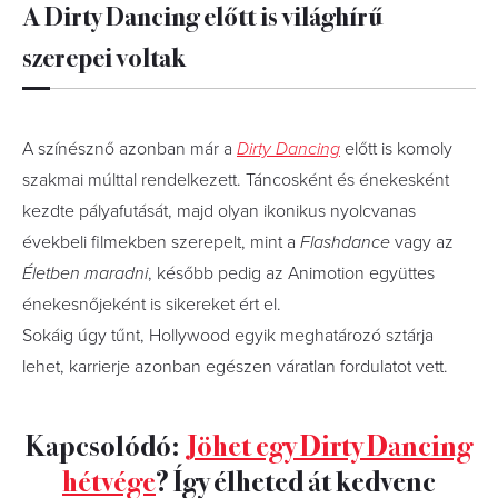
A Dirty Dancing előtt is világhírű
szerepei voltak
A színésznő azonban már a
Dirty Dancing
előtt is komoly
szakmai múlttal rendelkezett. Táncosként és énekesként
kezdte pályafutását, majd olyan ikonikus nyolcvanas
évekbeli filmekben szerepelt, mint a
Flashdance
vagy az
Életben maradni
, később pedig az Animotion együttes
énekesnőjeként is sikereket ért el.
Sokáig úgy tűnt, Hollywood egyik meghatározó sztárja
lehet, karrierje azonban egészen váratlan fordulatot vett.
Kapcsolódó:
Jöhet egy Dirty Dancing
hétvége
? Így élheted át kedvenc