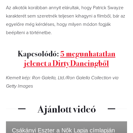
Az alkotók korábban annyit elárultak, hogy Patrick Swayze
karakterét sem szeretnék teljesen kihagyni a filmből, bár az
egyelőre még kérdéses, hogy milyen módon fogják
beépíteni a történetbe.
Kapcsolódó:
5 megunhatatlan
jelenet a Dirty Dancingből
Kiemelt kép: Ron Galella, Ltd./Ron Galella Collection via
Getty Images
Ajánlott videó
Csákányi Eszter a Nők Lapja címlapján