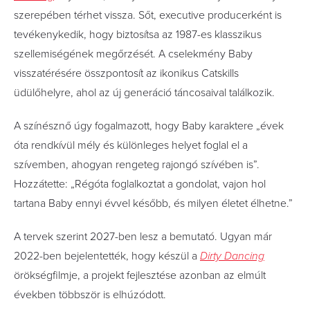
szerepében térhet vissza. Sőt, executive producerként is
tevékenykedik, hogy biztosítsa az 1987-es klasszikus
szellemiségének megőrzését. A cselekmény Baby
visszatérésére összpontosít az ikonikus Catskills
üdülőhelyre, ahol az új generáció táncosaival találkozik.
A színésznő úgy fogalmazott, hogy Baby karaktere „évek
óta rendkívül mély és különleges helyet foglal el a
szívemben, ahogyan rengeteg rajongó szívében is”.
Hozzátette: „Régóta foglalkoztat a gondolat, vajon hol
tartana Baby ennyi évvel később, és milyen életet élhetne.”
A tervek szerint 2027-ben lesz a bemutató. Ugyan már
2022-ben bejelentették, hogy készül a
Dirty Dancing
örökségfilmje, a projekt fejlesztése azonban az elmúlt
években többször is elhúzódott.