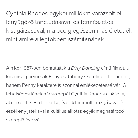
Cynthia Rhodes egykor milliókat varázsolt el
lenyűgöző tánctudásával és természetes
kisugárzásával, ma pedig egészen más életet él,
mint amire a legtöbben számítanának.
Amikor 1987-ben bemutatták a
Dirty Dancing
című filmet, a
közönség nemcsak Baby és Johnny szerelméért rajongott,
hanem Penny karaktere is azonnal emlékezetessé vált. A
tehetséges tánctanár szerepét Cynthia Rhodes alakította,
aki tökéletes Barbie külsejével, kifinomult mozgásával és
érzékeny játékával a kultikus alkotás egyik meghatározó
szereplőjévé vált.