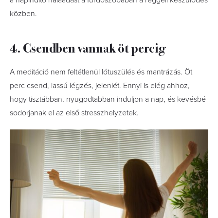
a napindító hálaadást a fürdőszobában a reggeli készülődés
közben.
4. Csendben vannak öt percig
A meditáció nem feltétlenül lótuszülés és mantrázás. Öt
perc csend, lassú légzés, jelenlét. Ennyi is elég ahhoz,
hogy tisztábban, nyugodtabban induljon a nap, és kevésbé
sodorjanak el az első stresszhelyzetek.