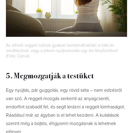
Az élhető reggeli rutinok gyakran kombinálhatóak: a hála és
meditációval, vagy a jóleső nyújtózkodás egy kis fényfürdővel
(Fotó: Canva)
5. Megmozgatják a testüket
Egy nyújtás, pár guggolás, egy rövid séta – nem edzésről
van szó. A reggeli mozgás serkenti az anyagcserét,
endorfint szabadít fel, és segít lerázni a reggeli lomhaságot.
Ráadásul már az ágyban is el lehet kezdeni. A kutatások
szerint még a böjtös, éhgyomri mozgásnak is lehetnek
előnyei.