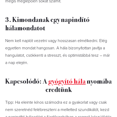
mégis meglepően sokat számít.
3. Kimondanak egy napindító
hálamondatot
Nem kell naplót vezetni vagy hosszasan elmélkedni. Elég
egyetlen mondat hangosan. A hála bizonyítottan javítja a
hangulatot, csökkenti a stresszt, és optimistábbá tesz – már
a nap elején.
Kapcsolódó: A
gyógyító hála
nyomába
eredtünk
Tipp: Ha eleinte kínos számodra ez a gyakorlat vagy csak
nem szeretnéd felébreszteni a melletted szundikálót, kezd