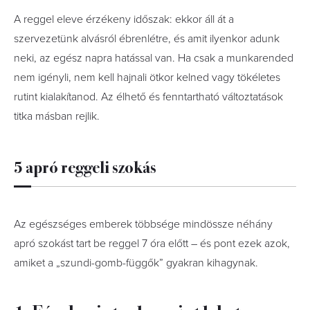
A reggel eleve érzékeny időszak: ekkor áll át a
szervezetünk alvásról ébrenlétre, és amit ilyenkor adunk
neki, az egész napra hatással van. Ha csak a munkarended
nem igényli, nem kell hajnali ötkor kelned vagy tökéletes
rutint kialakítanod. Az élhető és fenntartható változtatások
titka másban rejlik.
5 apró reggeli szokás
Az egészséges emberek többsége mindössze néhány
apró szokást tart be reggel 7 óra előtt – és pont ezek azok,
amiket a „szundi-gomb-függők” gyakran kihagynak.