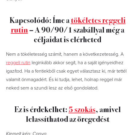
Kapcsolódó: Íme a
tökéletes reggeli
rutin
– A 90/90/1 szabállyal még a
céljaidat is elérheted
Nem a tökéletesség számít, hanem a következetesség. A
reggeli rutin
leginkább akkor segít, ha a saját igényeidhez
igazítod. Ha a fentiekből csak egyet választasz ki, már tettél
valamit önmagadért. És ki tudja, lehet, holnap reggel már
neked sem a szundi lesz az első gondolatod.
Ez is érdekelhet:
5 szokás
, amivel
lelassíthatod az öregedést
Kiemelt kép: Canva