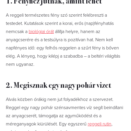
1. Fényhez jutnak, amint lehet
A reggeli természetes fény szó szerint felébreszti a
testedet. Kutatások szerint a korai, erős (nap)fényhatás
nemcsak a
biológiai órát
állítja helyre, hanem az
anyagcserére és a testsúlyra is pozitívan hat. Nem kell
napfényes idő: egy felhős reggelen a szűrt fény is bőven
elég. A lényeg, hogy kilépj a szabadba – a beltéri világítás
nem ugyanaz.
2. Megisznak egy nagy pohár vizet
Alvás közben órákig nem jut folyadékhoz a szervezet.
Reggel egy nagy pohár szénsavmentes víz segít beindítani
az anyagcserét, támogatja az agyműködést és a
méreganyagok kiürülését. Egy egyszerű
reggeli rutin
,