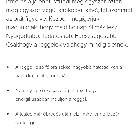
Ismerős a jelenet: szundi még egyszer, aztán
még egyszer, végül kapkodva kávé, fél szemmel
az órát figyelve. Közben megígérjük
magunknak, hogy majd holnaptól más lesz.
Nyugodtabb. Tudatosabb. Egészségesebb.
Csakhogy a reggelek valahogy mindig sietnek.
A reggeli első félóra sokkal nagyobb hatással van a
napodra, mint gondolnád.
Néhány apró szokás elég ahhoz, hogy
energikusabban induljon a reggel.
A tested már ébredés után jelzi, mire lenne igazán
szüksége.