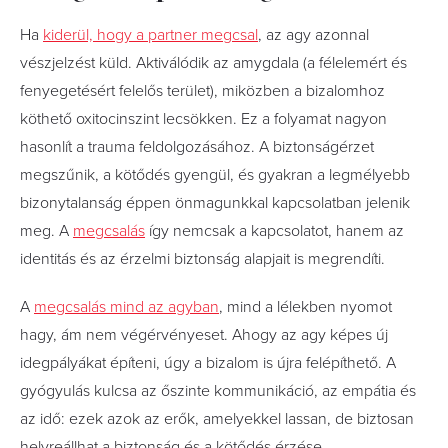
Ha
kiderül, hogy a partner megcsal
, az agy azonnal
vészjelzést küld. Aktiválódik az amygdala (a félelemért és
fenyegetésért felelős terület), miközben a bizalomhoz
köthető oxitocinszint lecsökken. Ez a folyamat nagyon
hasonlít a trauma feldolgozásához. A biztonságérzet
megszűnik, a kötődés gyengül, és gyakran a legmélyebb
bizonytalanság éppen önmagunkkal kapcsolatban jelenik
meg. A
megcsalás
így nemcsak a kapcsolatot, hanem az
identitás és az érzelmi biztonság alapjait is megrendíti.
A
megcsalás mind az agyban
, mind a lélekben nyomot
hagy, ám nem végérvényeset. Ahogy az agy képes új
idegpályákat építeni, úgy a bizalom is újra felépíthető. A
gyógyulás kulcsa az őszinte kommunikáció, az empátia és
az idő: ezek azok az erők, amelyekkel lassan, de biztosan
helyreállhat a biztonság és a kötődés érzése.