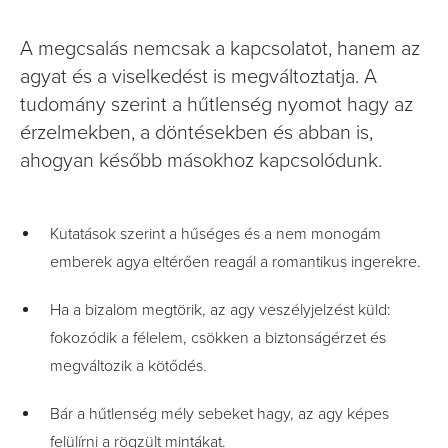
A megcsalás nemcsak a kapcsolatot, hanem az
agyat és a viselkedést is megváltoztatja. A
tudomány szerint a hűtlenség nyomot hagy az
érzelmekben, a döntésekben és abban is,
ahogyan később másokhoz kapcsolódunk.
Kutatások szerint a hűséges és a nem monogám
emberek agya eltérően reagál a romantikus ingerekre.
Ha a bizalom megtörik, az agy veszélyjelzést küld:
fokozódik a félelem, csökken a biztonságérzet és
megváltozik a kötődés.
Bár a hűtlenség mély sebeket hagy, az agy képes
felülírni a rögzült mintákat.