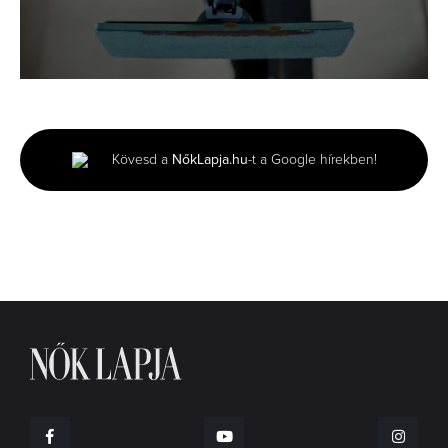
0
seconds
of
30
seconds
Kövesd a
NőkLapja.hu
-t a Google hírekben!