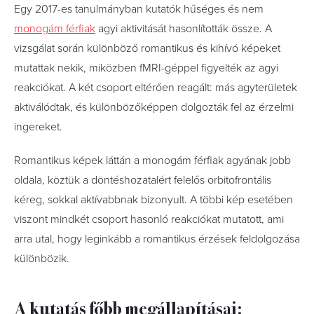
Egy 2017-es tanulmányban kutatók hűséges és nem
monogám férfiak
agyi aktivitását hasonlították össze. A
vizsgálat során különböző romantikus és kihívó képeket
mutattak nekik, miközben fMRI-géppel figyelték az agyi
reakciókat. A két csoport eltérően reagált: más agyterületek
aktiválódtak, és különbözőképpen dolgozták fel az érzelmi
ingereket.
Romantikus képek láttán a monogám férfiak agyának jobb
oldala, köztük a döntéshozatalért felelős orbitofrontális
kéreg, sokkal aktívabbnak bizonyult. A többi kép esetében
viszont mindkét csoport hasonló reakciókat mutatott, ami
arra utal, hogy leginkább a romantikus érzések feldolgozása
különbözik.
A kutatás főbb megállapításai: