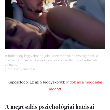
A hűtlenség leggyakoribb jelei közé tartozik a távolságtartás, a
titkolózás, az érzelmi elzárkózás és a szokatlan viselkedésbeli
változás.
(Fotó: Getty Images)
Kapcsolódó: Ez az 5 leggyakoribb
indok áll a megcsalás
mögött
A megcsalás pszichológiai hatásai