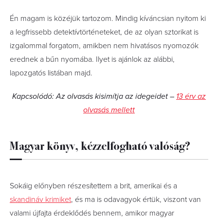
Én magam is közéjük tartozom. Mindig kíváncsian nyitom ki
a legfrissebb detektívtörténeteket, de az olyan sztorikat is
izgalommal forgatom, amikben nem hivatásos nyomozók
erednek a bűn nyomába. Ilyet is ajánlok az alábbi,
lapozgatós listában majd.
Kapcsolódó: Az olvasás kisimítja az idegeidet –
13 érv az
olvasás mellett
Magyar könyv, kézzelfogható valóság?
Sokáig előnyben részesítettem a brit, amerikai és a
skandináv krimiket
, és ma is odavagyok értük, viszont van
valami újfajta érdeklődés bennem, amikor magyar