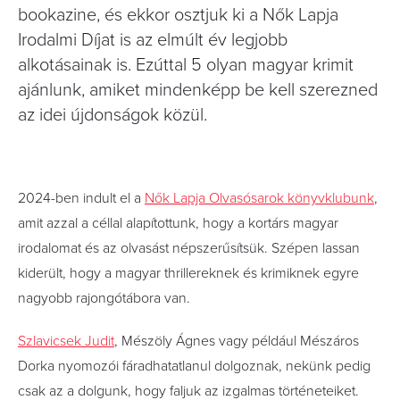
bookazine, és ekkor osztjuk ki a Nők Lapja
Irodalmi Díjat is az elmúlt év legjobb
alkotásainak is. Ezúttal 5 olyan magyar krimit
ajánlunk, amiket mindenképp be kell szerezned
az idei újdonságok közül.
2024-ben indult el a
Nők Lapja Olvasósarok könyvklubunk
,
amit azzal a céllal alapítottunk, hogy a kortárs magyar
irodalomat és az olvasást népszerűsítsük. Szépen lassan
kiderült, hogy a magyar thrillereknek és krimiknek egyre
nagyobb rajongótábora van.
Szlavicsek Judit
, Mészöly Ágnes vagy például Mészáros
Dorka nyomozói fáradhatatlanul dolgoznak, nekünk pedig
csak az a dolgunk, hogy faljuk az izgalmas történeteiket.