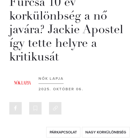
Furcsa 10 év
korkülönbség a nő
javára? Jackie Apostel
így tette helyre a
kritikusát
NŐK LAPJA
2025. OKTÓBER 06.
PÁRKAPCSOLAT
NAGY KORKÜLÖNBSÉG