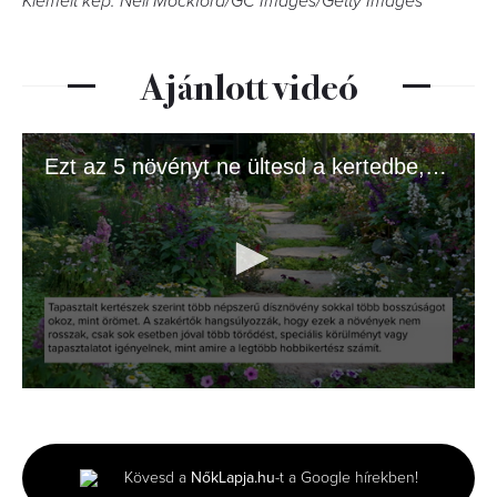
Kiemelt kép: Neil Mockford/GC Images/Getty Images
Ajánlott videó
Ezt az 5 növényt ne ültesd a kertedbe, ha jót akarsz!
0
seconds
of
1
minute,
Kövesd a
NőkLapja.hu
-t a Google hírekben!
36