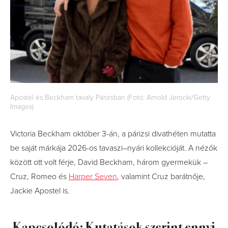
Apostel és Beckham tavaly Párizsban (Fotó: Arnold Jerocki/Getty
Images)
Victoria Beckham október 3-án, a párizsi divathéten mutatta
be saját márkája 2026-os tavaszi–nyári kollekcióját. A nézők
között ott volt férje, David Beckham, három gyermekük –
Cruz, Romeo és
Harper Seven
, valamint Cruz barátnője,
Jackie Apostel is.
Kapcsolódó: Kutatások szerint ennyi