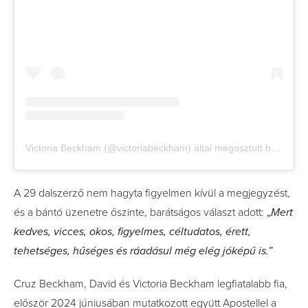
Victoria Beckham (@victoriabeckham) által megosztott bejegyzés
A 29 dalszerző nem hagyta figyelmen kívül a megjegyzést,
és a bántó üzenetre őszinte, barátságos választ adott:
„
Mert
kedves, vicces, okos, figyelmes, céltudatos, érett,
tehetséges, hűséges és ráadásul még elég jóképű is.”
Cruz Beckham, David és Victoria Beckham legfiatalabb fia,
először 2024 júniusában mutatkozott együtt Apostellel a