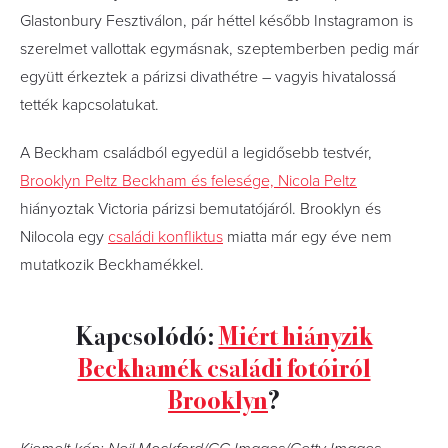
Glastonbury Fesztiválon, pár héttel később Instagramon is
szerelmet vallottak egymásnak, szeptemberben pedig már
együtt érkeztek a párizsi divathétre – vagyis hivatalossá
tették kapcsolatukat.
A Beckham családból egyedül a legidősebb testvér,
Brooklyn Peltz Beckham és felesége, Nicola Peltz
hiányoztak Victoria párizsi bemutatójáról. Brooklyn és
Nilocola egy
családi konfliktus
miatta már egy éve nem
mutatkozik Beckhamékkel.
Kapcsolódó:
Miért hiányzik
Beckhamék családi fotóiról
Brooklyn
?