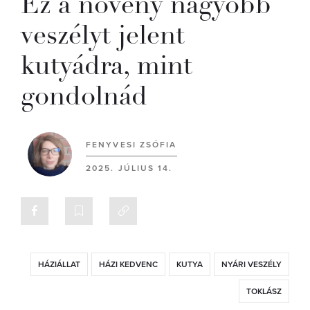
Ez a növény nagyobb
veszélyt jelent
kutyádra, mint
gondolnád
FENYVESI ZSÓFIA
2025. JÚLIUS 14.
HÁZIÁLLAT
HÁZI KEDVENC
KUTYA
NYÁRI VESZÉLY
TOKLÁSZ