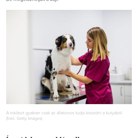
A toklászt gyakran csak az állatorvos tudja kiszedni a kutyából
(fotó: Getty Images)