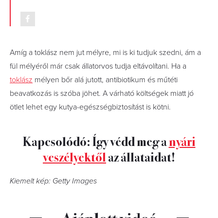
Amíg a toklász nem jut mélyre, mi is ki tudjuk szedni, ám a
fül mélyéről már csak állatorvos tudja eltávolítani. Ha a
toklász
mélyen bőr alá jutott, antibiotikum és műtéti
beavatkozás is szóba jöhet. A várható költségek miatt jó
ötlet lehet egy kutya-egészségbiztosítást is kötni.
Kapcsolódó: Így védd meg a
nyári
veszélyektől
az állataidat!
Kiemelt kép: Getty Images
Ajánlott videó