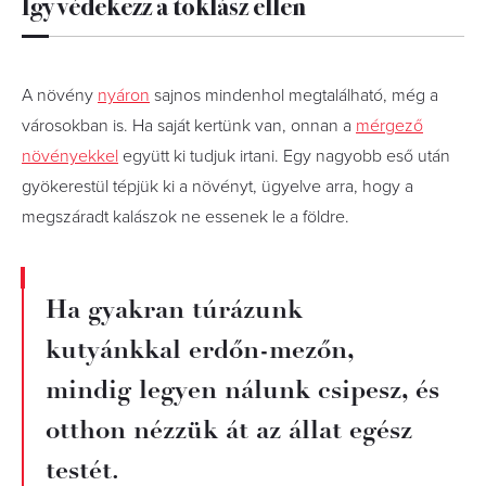
Így védekezz a toklász ellen
A növény
nyáron
sajnos mindenhol megtalálható, még a
városokban is. Ha saját kertünk van, onnan a
mérgező
növényekkel
együtt ki tudjuk irtani. Egy nagyobb eső után
gyökerestül tépjük ki a növényt, ügyelve arra, hogy a
megszáradt kalászok ne essenek le a földre.
Ha gyakran túrázunk
kutyánkkal erdőn-mezőn,
mindig legyen nálunk csipesz, és
otthon nézzük át az állat egész
testét.