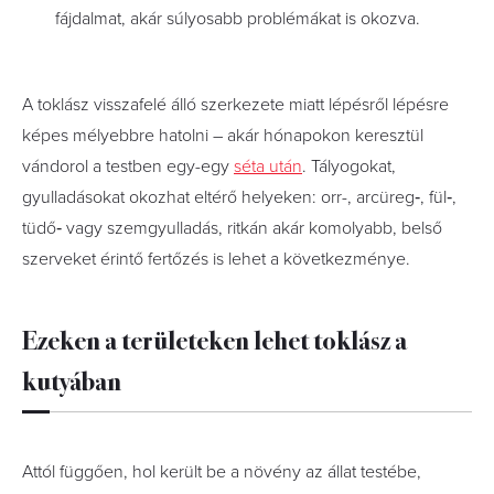
fájdalmat, akár súlyosabb problémákat is okozva.
A toklász visszafelé álló szerkezete miatt lépésről lépésre
képes mélyebbre hatolni – akár hónapokon keresztül
vándorol a testben egy-egy
séta után
. Tályogokat,
gyulladásokat okozhat eltérő helyeken: orr-, arcüreg‑, fül‑,
tüdő‑ vagy szemgyulladás, ritkán akár komolyabb, belső
szerveket érintő fertőzés is lehet a következménye.
Ezeken a területeken lehet toklász a
kutyában
Attól függően, hol került be a növény az állat testébe,