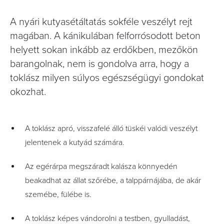
A nyári kutyasétáltatás sokféle veszélyt rejt
magában. A kánikulában felforrósodott beton
helyett sokan inkább az erdőkben, mezőkön
barangolnak, nem is gondolva arra, hogy a
toklász milyen súlyos egészségügyi gondokat
okozhat.
A toklász apró, visszafelé álló tüskéi valódi veszélyt
jelentenek a kutyád számára.
Az egérárpa megszáradt kalásza könnyedén
beakadhat az állat szőrébe, a talppárnájába, de akár
szemébe, fülébe is.
A toklász képes vándorolni a testben, gyulladást,