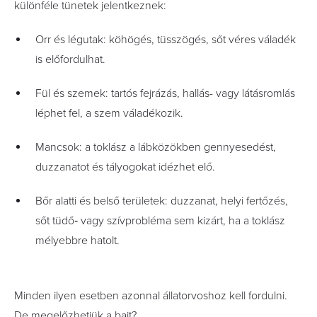
különféle tünetek jelentkeznek:
Orr és légutak: köhögés, tüsszögés, sőt véres váladék
is előfordulhat.
Fül és szemek: tartós fejrázás, hallás- vagy látásromlás
léphet fel, a szem váladékozik.
Mancsok: a toklász a lábközökben gennyesedést,
duzzanatot és tályogokat idézhet elő.
Bőr alatti és belső területek: duzzanat, helyi fertőzés,
sőt tüdő‑ vagy szívprobléma sem kizárt, ha a toklász
mélyebbre hatolt.
Minden ilyen esetben azonnal állatorvoshoz kell fordulni.
De megelőzhetjük a bajt?