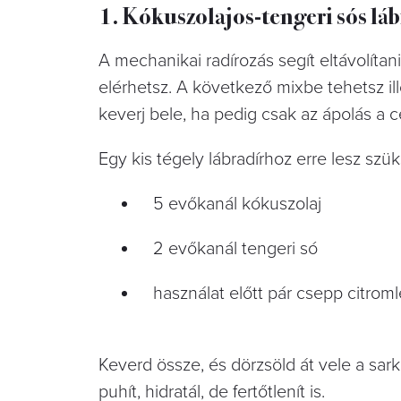
1. Kókuszolajos-tengeri sós láb
A mechanikai radírozás segít eltávolítan
elérhetsz. A következő mixbe tehetsz ill
keverj bele, ha pedig csak az ápolás a cél
Egy kis tégely lábradírhoz erre lesz szü
5 evőkanál kókuszolaj
2 evőkanál tengeri só
használat előtt pár csepp citroml
Keverd össze, és dörzsöld át vele a sar
puhít, hidratál, de fertőtlenít is.