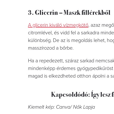
3. Glicerin – Maszk fillérekből
A glicerin kiváló vízmegkötő
, azaz megő
citromlével, és vidd fel a sarkadra min
különbség. De az is megoldás lehet, hogy 
masszírozod a bőrbe.
Ha a repedezett, száraz sarkad nemcsak 
mindenképp érdemes gyógypedikűröst fe
magad is elkezdheted otthon ápolni a s
Kapcsoldódó: Így lesz f
Kiemelt kép: Canva/ Nők Lapja