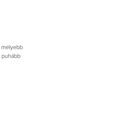
 a mélyebb
re puhább