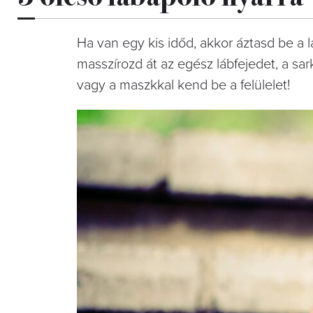
Ha van egy kis időd, akkor áztasd be a l
masszírozd át az egész lábfejedet, a sark
vagy a maszkkal kend be a felülelet!