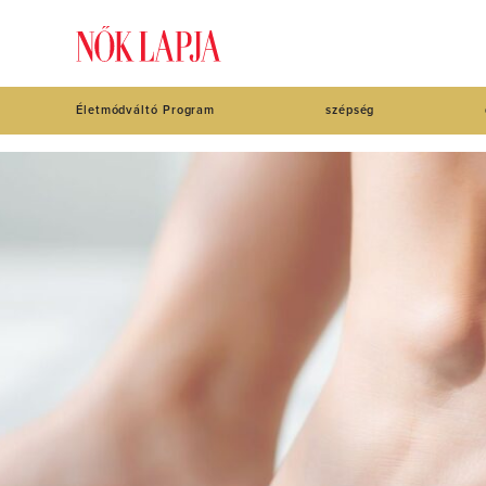
Életmódváltó Program
szépség