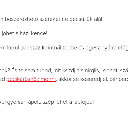
an beszerezhető szereket ne becsüljük alá!
n jöhet a házi kence!
 kerül pár száz forintnál többe és egész nyárra elég
ok? És te sem tudod, mit kezdj a smirglis, repedt, szá
ged
pedikűröshöz menni
, akkor se keseredj el, pár per
l gyorsan ápolt, szép lehet a lábfejed!