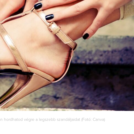
an hordhatod végre a legszebb szandáljaidat (Fotó: Canva)