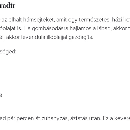
radír
i az elhalt hámsejteket, amit egy természetes, házi ke
óolajat is. Ha gombásodásra hajlamos a lábad, akkor t
, akkor levendula illóolajjal gazdagíts.
kséged:
é
kad pár percen át zuhanyzás, áztatás után. Ez a kev