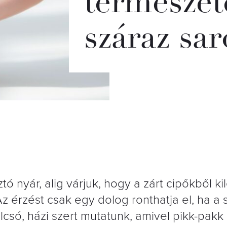
természet
száraz sa
tó nyár, alig várjuk, hogy a zárt cipőkből ki
Az érzést csak egy dolog ronthatja el, ha a
olcsó, házi szert mutatunk, amivel pikk-pak