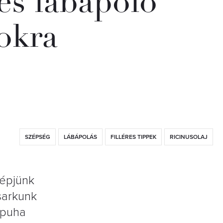
es lábápoló
rokra
SZÉPSÉG
LÁBÁPOLÁS
FILLÉRES TIPPEK
RICINUSOLAJ
lépjünk
 sarkunk
k puha