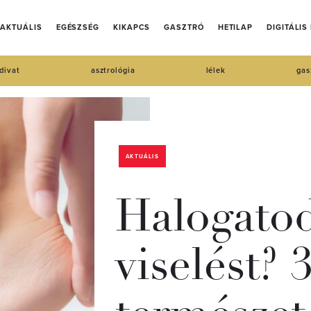
AKTUÁLIS
EGÉSZSÉG
KIKAPCS
GASZTRÓ
HETILAP
DIGITÁLIS
divat
asztrológia
lélek
gas
AKTUÁLIS
Halogatod
viselést? 3