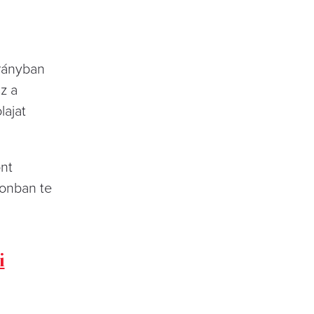
arányban
z a
lajat
ont
zonban te
i