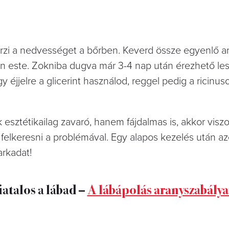
rzi a nedvességet a bőrben. Keverd össze egyenlő 
den este. Zokniba dugva már 3-4 nap után érezhető les
éjjelre a glicerint használod, reggel pedig a ricinuso
esztétikailag zavaró, hanem fájdalmas is, akkor visz
lkeresni a problémával. Egy alapos kezelés után a
arkadat!
iatalos a lábad –
A lábápolás aranyszabálya