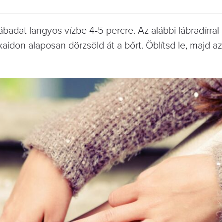
ábadat langyos vízbe 4-5 percre. Az alábbi lábradírral
aidon alaposan dörzsöld át a bőrt. Öblítsd le, majd az 