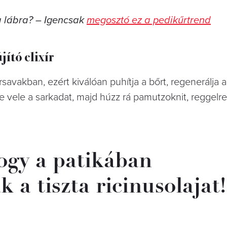
 lábra? – Igencsak
megosztó ez a pedikűrtrend
jító elixír
savakban, ezért kiválóan puhítja a bőrt, regenerálja
e vele a sarkadat, majd húzz rá pamutzoknit, reggel
hogy a patikában
 a tiszta ricinusolajat!