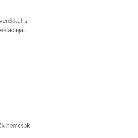
verékkel is
eafaolajat
erék nemcsak