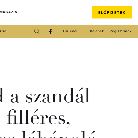
 MAGAZIN
ELŐFIZETEK
ztró
Hírlevél
Belépek
Regisztrálok
 a szandál
 filléres,