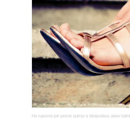
Ha naponta pár percet szánsz a lábápolásra, akkor bátr