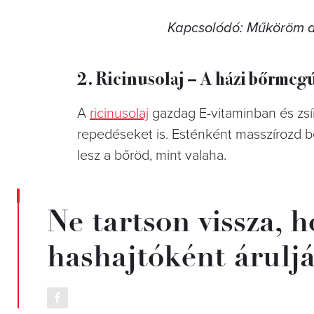
Kapcsolódó: Műköröm a
2. Ricinusolaj – A házi bőrmegú
A
ricinusolaj
gazdag E-vitaminban és zsír
repedéseket is. Esténként masszírozd b
lesz a bőröd, mint valaha.
Ne tartson vissza, 
hashajtóként árulják