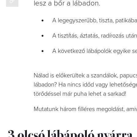
lesz a bőr a lábadon.
A legegyszerűbb, tiszta, patikáb
A tisztítás, áztatás, radírozás utá
A következő lábápolók egyike sem
Nálad is előkerültek a szandálok, papucs
lábadon? Ha nincs időd vagy lehetősé
törődéssel már puha lehet a sarkad!
Mutatunk három filléres megoldást, amive
3 olcsó lábápoló nyárra