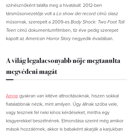
színésznőként találta meg a hivatását: 2012-ben
társműsorvezetője volt a
Lo show dei record
című olasz
műsornak, szerepelt a 2009-es
Body Shock: Two Foot Tall
Teen
című dokumentumfilmben, tíz éve pedig szerepet
kapott az
American Horror Story
negyedik évadában.
A világ legalacsonyabb nője megtanulta
megvédeni magát
Amge
gyakran van kitéve attrocitásoknak, hiszen sokkal
fiatalabbnak nézik, mint amilyen. Úgy állnak szóba vele,
vagy tesznek fel neki kínos kérdéseket, mintha egy
kisgyerekkel beszélnének. Elmondása szerint még amikor
mások hozzáérnek, akkor is babaként akarják a karjukban