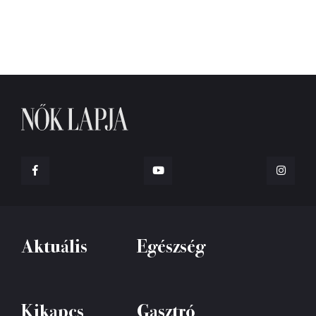
Aktuális
Egészség
Kikapcs
Gasztró