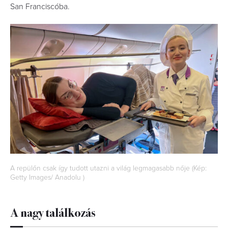
San Franciscóba.
A repülőn csak így tudott utazni a világ legmagasabb nője (Kép:
Getty Images/ Anadolu )
A nagy találkozás