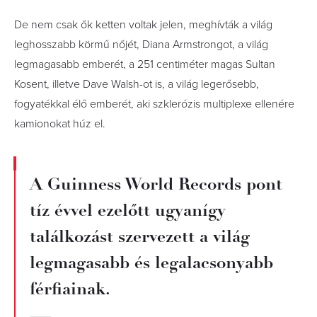
De nem csak ők ketten voltak jelen, meghívták a világ
leghosszabb körmű nőjét, Diana Armstrongot, a világ
legmagasabb emberét, a 251 centiméter magas Sultan
Kosent, illetve Dave Walsh-ot is, a világ legerősebb,
fogyatékkal élő emberét, aki szklerózis multiplexe ellenére
kamionokat húz el.
A Guinness World Records pont
tíz évvel ezelőtt ugyanígy
találkozást szervezett a világ
legmagasabb és legalacsonyabb
férfiainak.