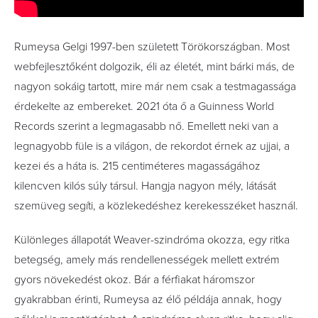
Rumeysa Gelgi 1997-ben született Törökországban. Most
webfejlesztőként dolgozik, éli az életét, mint bárki más, de
nagyon sokáig tartott, mire már nem csak a testmagassága
érdekelte az embereket. 2021 óta ő a Guinness World
Records szerint a legmagasabb nő. Emellett neki van a
legnagyobb füle is a világon, de rekordot érnek az ujjai, a
kezei és a háta is. 215 centiméteres magasságához
kilencven kilós súly társul. Hangja nagyon mély, látását
szemüveg segíti, a közlekedéshez kerekesszéket használ.
Különleges állapotát Weaver-szindróma okozza, egy ritka
betegség, amely más rendellenességek mellett extrém
gyors növekedést okoz. Bár a férfiakat háromszor
gyakrabban érinti, Rumeysa az élő példája annak, hogy