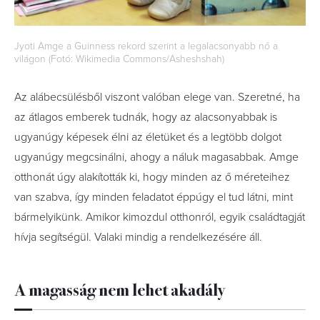
Jyoti Amge a Guinness rekord szerint a legalacsonyabb nő a
világon (Fotó: Wikimedia Commons/Asheshshah)
Az alábecsülésből viszont valóban elege van. Szeretné, ha
az átlagos emberek tudnák, hogy az alacsonyabbak is
ugyanúgy képesek élni az életüket és a legtöbb dolgot
ugyanúgy megcsinálni, ahogy a náluk magasabbak. Amge
otthonát úgy alakították ki, hogy minden az ő méreteihez
van szabva, így minden feladatot éppúgy el tud látni, mint
bármelyikünk. Amikor kimozdul otthonról, egyik családtagját
hívja segítségül. Valaki mindig a rendelkezésére áll.
A magasság nem lehet akadály