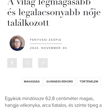
A világ legmagasabb
és legalacsonyabb nője
találkozott
FENYVESI ZSÓFIA
2024. NOVEMBER 30.
MAGASSÁG
GUINNESS REKORD
TÖRTÉNELEM
Egyikük mindössze 62,8 centiméter magas,
hangja vékonyka, arca fiatalos, és szinte tipeg a