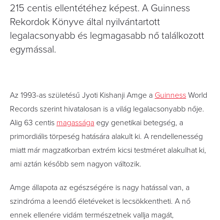
215 centis ellentétéhez képest. A Guinness
Rekordok Könyve által nyilvántartott
legalacsonyabb és legmagasabb nő találkozott
egymással.
Az 1993-as születésű Jyoti Kishanji Amge a
Guinness
World
Records szerint hivatalosan is a világ legalacsonyabb nője.
Alig 63 centis
magassága
egy genetikai betegség, a
primordiális törpeség hatására alakult ki. A rendellenesség
miatt már magzatkorban extrém kicsi testméret alakulhat ki,
ami aztán később sem nagyon változik.
Amge állapota az egészségére is nagy hatással van, a
szindróma a leendő életéveket is lecsökkentheti. A nő
ennek ellenére vidám természetnek vallja magát,