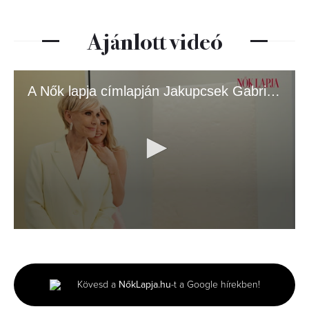
Ajánlott videó
A Nők lapja címlapján Jakupcsek Gabriella és lánya, Emma Róza
0
seconds
of
3
minutes,
Kövesd a
NőkLapja.hu
-t a Google hírekben!
51
seconds