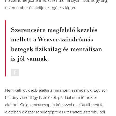
nőkkel is megtörténhet. A szindróma olyan ritka, hogy alig
ötven ember érintettje az egész világon.
Szerencsére megfelelő kezelés
mellett a Weaver-szindrómás
betegek fizikailag és mentálisan
is jól vannak.
Nem kell rövidebb élettartammal sem számolniuk. Egy sor
hátrány viszont így is éri őket, például nem férnek el
akárhol. Gelgi emiatt csupán két évvel ezelőtt ülhetett fel
életében először repülőgépre és utazhatott Isztambulból