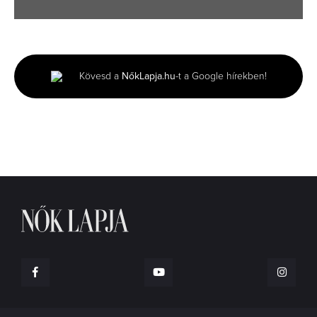
0
seconds
of
2
minutes,
Kövesd a
NőkLapja.hu
-t a Google hírekben!
0