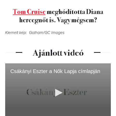
Tom Cruise
meghódította Diana
hercegnőt is. Vagy mégsem?
Kiemelt kép: Gotham/GC Images
Ajánlott videó
Csákányi Eszter a Nők Lapja címlapján