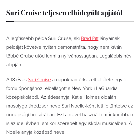
Suri Cruise teljesen elhidegült apjától
A legfrissebb példa Suri Cruise, aki
Brad Pitt
lányainak
példáját követve nyíltan demonstrálta, hogy nem kíván
többé Cruise utód lenni a nyilvánosságban. Legalábbis név
alapján.
A 18 éves
Suri Cruise
a napokban érkezett el élete egyik
fordulópontjához, elballagott a New York-i LaGuardia
középiskolából. Az édesanyja, Katie Holmes oldalán
mosolygó tinédzser neve Suri Noelle-ként lett feltüntetve az
ünnepségi brosúrában. Ezt a nevet használta már korábban
is az idei évben, amikor szerepelt egy iskolai musicalben. A
Noelle anyja középső neve.