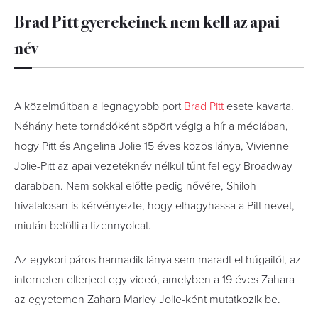
Brad Pitt gyerekeinek nem kell az apai
név
A közelmúltban a legnagyobb port
Brad Pitt
esete kavarta.
Néhány hete tornádóként söpört végig a hír a médiában,
hogy Pitt és Angelina Jolie 15 éves közös lánya, Vivienne
Jolie-Pitt az apai vezetéknév nélkül tűnt fel egy Broadway
darabban. Nem sokkal előtte pedig nővére, Shiloh
hivatalosan is kérvényezte, hogy elhagyhassa a Pitt nevet,
miután betölti a tizennyolcat.
Az egykori páros harmadik lánya sem maradt el húgaitól, az
interneten elterjedt egy videó, amelyben a 19 éves Zahara
az egyetemen Zahara Marley Jolie-ként mutatkozik be.