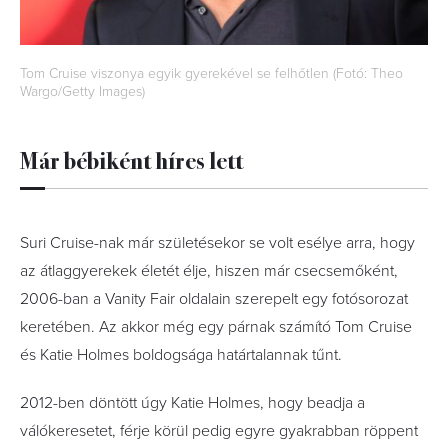
Tom Cruise viszonya egyik gyerekével se felhőtlen (Fotó: Theo
Wargo/Getty Images)
Már bébiként híres lett
Suri Cruise-nak már születésekor se volt esélye arra, hogy
az átlaggyerekek életét élje, hiszen már csecsemőként,
2006-ban a Vanity Fair oldalain szerepelt egy fotósorozat
keretében. Az akkor még egy párnak számító Tom Cruise
és Katie Holmes boldogsága határtalannak tűnt.
2012-ben döntött úgy Katie Holmes, hogy beadja a
válókeresetet, férje körül pedig egyre gyakrabban röppent