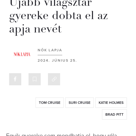
Újabb világsztár
gyereke dobta el az
apja nevét
NŐK LAPJA
2024. JÚNIUS 25.
TOM CRUISE
SURI CRUISE
KATIE HOLMES
BRAD PITT