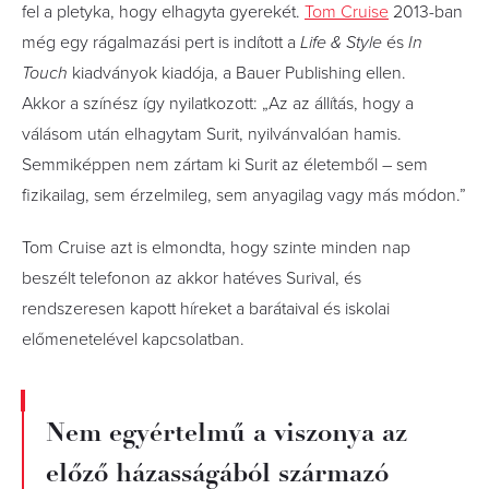
fel a pletyka, hogy elhagyta gyerekét.
Tom Cruise
2013-ban
még egy rágalmazási pert is indított a
Life & Style
és
In
Touch
kiadványok kiadója, a Bauer Publishing ellen.
Akkor a színész így nyilatkozott: „Az az állítás, hogy a
válásom után elhagytam Surit, nyilvánvalóan hamis.
Semmiképpen nem zártam ki Surit az életemből – sem
fizikailag, sem érzelmileg, sem anyagilag vagy más módon.”
Tom Cruise azt is elmondta, hogy szinte minden nap
beszélt telefonon az akkor hatéves Surival, és
rendszeresen kapott híreket a barátaival és iskolai
előmenetelével kapcsolatban.
Nem egyértelmű a viszonya az
előző házasságából származó