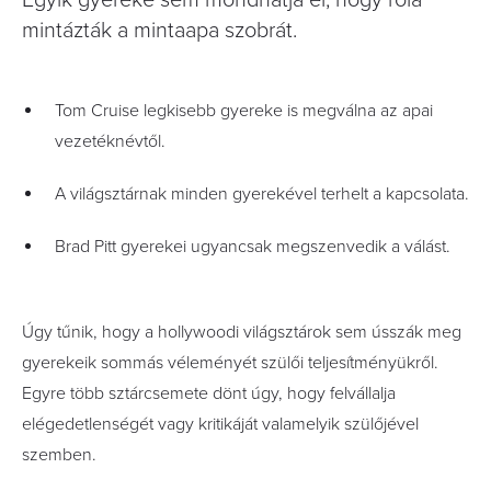
Egyik gyereke sem mondhatja el, hogy róla
mintázták a mintaapa szobrát.
Tom Cruise legkisebb gyereke is megválna az apai
vezetéknévtől.
A világsztárnak minden gyerekével terhelt a kapcsolata.
Brad Pitt gyerekei ugyancsak megszenvedik a válást.
Úgy tűnik, hogy a hollywoodi világsztárok sem ússzák meg
gyerekeik sommás véleményét szülői teljesítményükről.
Egyre több sztárcsemete dönt úgy, hogy felvállalja
elégedetlenségét vagy kritikáját valamelyik szülőjével
szemben.