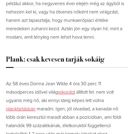
például akkor, ha negyvenes évei elején még az ágyból is
nehezen kel ki, vagy ha ötvenes nőként nem virágzást,
hanem azt tapasztalja, hogy munkaerőpiaci értéke
meredeken zuhanni kezd. Aztán jön egy olyan hír, mint a
mostani, amit tényleg nem lehet hova tenni.
Plank: csak kevesen tarják sokáig
Az 58 éves Donna Jean Wilde 4 óra 30 perc 11
másodperces idővel világ
rekordot
állított fel: nem volt
ugyanis még nő, aki ennyi ideig képes lett volna
planktartásban
maradni. Igen, jól olvastad, a kanadai nő
több órán keresztül maradt abban a pozícióban, ami földi
halandók 99 százalékának, életkoruktól függetlenül