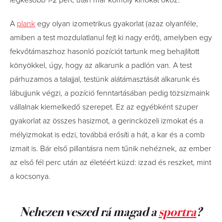
legkésőbb 1-2 perc után már komoly kínokat okoz.
A
plank
egy olyan izometrikus gyakorlat (azaz olyanféle,
amiben a test mozdulatlanul fejt ki nagy erőt), amelyben egy
fekvőtámaszhoz hasonló pozíciót tartunk meg behajlított
könyökkel, úgy, hogy az alkarunk a padlón van. A test
párhuzamos a talajjal, testünk alátámasztását alkarunk és
lábujjunk végzi, a pozíció fenntartásában pedig tözsizmaink
vállalnak kiemelkedő szerepet. Ez az egyébként szuper
gyakorlat az összes hasizmot, a gerincközeli izmokat és a
mélyizmokat is edzi, továbbá erősíti a hát, a kar és a comb
izmait is. Bár első pillantásra nem tűnik nehéznek, az ember
az első fél perc után az életéért küzd: izzad és reszket, mint
a kocsonya.
Nehezen veszed rá magad a
sportra
?