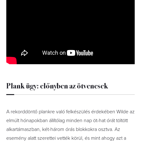
Plank ügy: előnyben az ötvenesek
A rekorddöntő plankre való felkészülés érdekében Wilde az
elmúlt hónapokban állítólag minden nap öt-hat órát töltött
alkartámaszban, két-három órás blokkokra osztva. Az
esemény alatt szerettei vették körül, és mint ahogy azt a