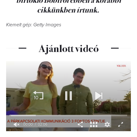
cikkünkben írtunk.
Kiemelt gép: Getty Images
Ajánlott videó
00:01
02:06
0