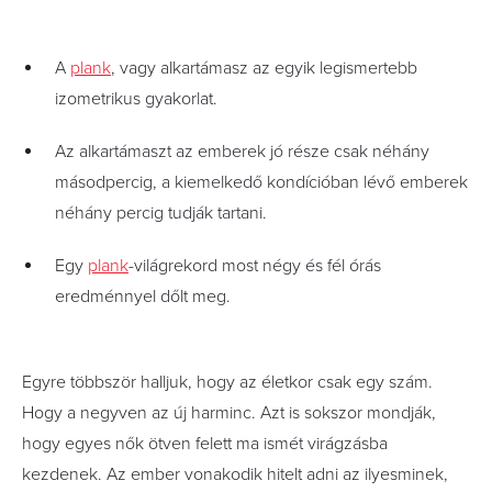
A
plank
, vagy alkartámasz az egyik legismertebb
izometrikus gyakorlat.
Az alkartámaszt az emberek jó része csak néhány
másodpercig, a kiemelkedő kondícióban lévő emberek
néhány percig tudják tartani.
Egy
plank
-világrekord most négy és fél órás
eredménnyel dőlt meg.
Egyre többször halljuk, hogy az életkor csak egy szám.
Hogy a negyven az új harminc. Azt is sokszor mondják,
hogy egyes nők ötven felett ma ismét virágzásba
kezdenek. Az ember vonakodik hitelt adni az ilyesminek,