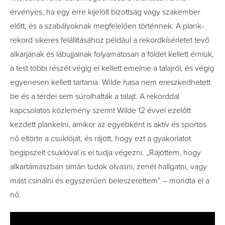
érvényes, ha egy erre kijelölt bizottság vagy szakember
előtt, és a szabályoknak megfelelően történnek. A plank-
rekord sikeres felállításához például a rekordkísérletet tevő
alkarjának és lábujjainak folyamatosan a földet kellett érniük,
a test többi részét végig el kellett emelnie a talajról, és végig
egyenesen kellett tartania. Wilde hasa nem ereszkedhetett
be és a térdei sem súrolhatták a talajt. A rekorddal
kapcsolatos közlemény szerint Wilde 12 évvel ezelőtt
kezdett plankelni, amikor az egyébként is aktív és sportos
nő eltörte a csuklóját, és rájött, hogy ezt a gyakorlatot
begipszelt csuklóval is el tudja végezni. „Rájöttem, hogy
alkartámaszban simán tudok olvasni, zenét hallgatni, vagy
mást csinálni és egyszerűen beleszerettem” – mondta el a
nő.