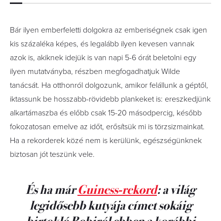
Bár ilyen emberfeletti dolgokra az emberiségnek csak igen
kis százaléka képes, és legalább ilyen kevesen vannak
azok is, akiknek idejük is van napi 5-6 órát beletolni egy
ilyen mutatványba, részben megfogadhatjuk Wilde
tanácsát. Ha otthonról dolgozunk, amikor felállunk a géptől,
iktassunk be hosszabb-rövidebb plankeket is: ereszkedjünk
alkartámaszba és előbb csak 15-20 másodpercig, később
fokozatosan emelve az időt, erősítsük mi is törzsizmainkat.
Ha a rekorderek közé nem is kerülünk, egészségünknek
biztosan jót teszünk vele.
És ha már
Guiness-rekord
: a világ
legidősebb kutyája címet sokáig
birtokló Bobiról ebben a korábbi