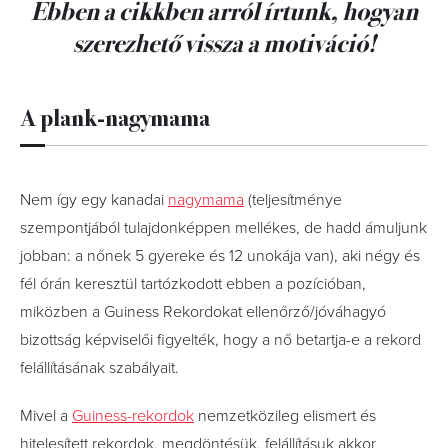
Ebben a cikkben arról írtunk, hogyan
szerezhető vissza a motiváció!
A plank-nagymama
Nem így egy kanadai
nagymama
(teljesítménye
szempontjából tulajdonképpen mellékes, de hadd ámuljunk
jobban: a nőnek 5 gyereke és 12 unokája van), aki négy és
fél órán keresztül tartózkodott ebben a pozícióban,
miközben a Guiness Rekordokat ellenőrző/jóváhagyó
bizottság képviselői figyelték, hogy a nő betartja-e a rekord
felállításának szabályait.
Mivel a
Guiness-rekordok
nemzetközileg elismert és
hitelesített rekordok, megdöntésük, felállításuk akkor