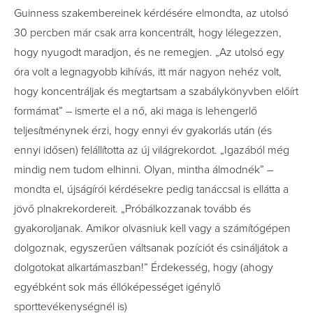
Guinness szakembereinek kérdésére elmondta, az utolsó
30 percben már csak arra koncentrált, hogy lélegezzen,
hogy nyugodt maradjon, és ne remegjen. „Az utolsó egy
óra volt a legnagyobb kihívás, itt már nagyon nehéz volt,
hogy koncentráljak és megtartsam a szabálykönyvben előírt
formámat” – ismerte el a nő, aki maga is lehengerlő
teljesítménynek érzi, hogy ennyi év gyakorlás után (és
ennyi idősen) felállította az új világrekordot. „Igazából még
mindig nem tudom elhinni. Olyan, mintha álmodnék” –
mondta el, újságírói kérdésekre pedig tanáccsal is ellátta a
jövő plnakrekordereit. „Próbálkozzanak tovább és
gyakoroljanak. Amikor olvasniuk kell vagy a számítógépen
dolgoznak, egyszerűen váltsanak pozíciót és csináljátok a
dolgotokat alkartámaszban!” Érdekesség, hogy (ahogy
egyébként sok más éllóképességet igénylő
sporttevékenységnél is)