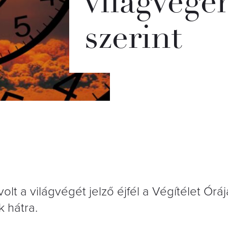
világvégé
szerint
lt a világvégét jelző éjfél a Végítélet Órá
 hátra.