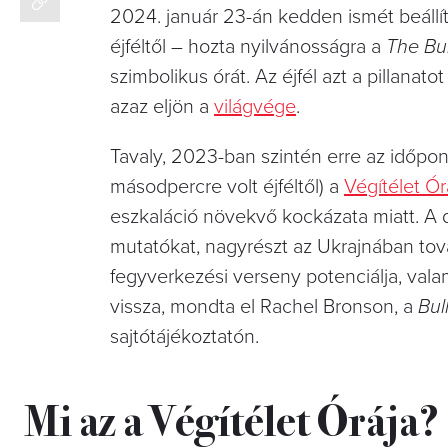
2024. január 23-án kedden ismét beállí
éjféltől – hozta nyilvánosságra a
The Bul
szimbolikus órát. Az éjfél azt a pillanat
azaz eljön a
világvége
.
Tavaly, 2023-ban szintén erre az időpont
másodpercre volt éjféltől) a
Végítélet Órá
eszkaláció növekvő kockázata miatt. A dö
mutatókat, nagyrészt az Ukrajnában tová
fegyverkezési verseny potenciálja, vala
vissza, mondta el Rachel Bronson, a
Bul
sajtótájékoztatón.
Mi az a Végítélet Órája?