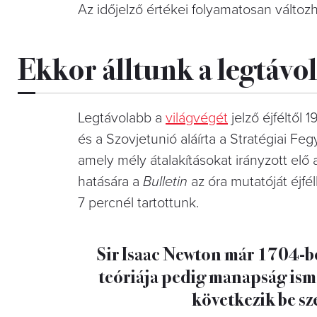
Az időjelző értékei folyamatosan változh
Ekkor álltunk a legtávol
Legtávolabb a
világvégét
jelző éjféltől
és a Szovjetunió aláírta a Stratégiai F
amely mély átalakításokat irányzott elő 
hatására a
Bulletin
az óra mutatóját éjfél
7 percnél tartottunk.
Sir Isaac Newton már 1704-b
teóriája pedig manapság ismé
következik be s