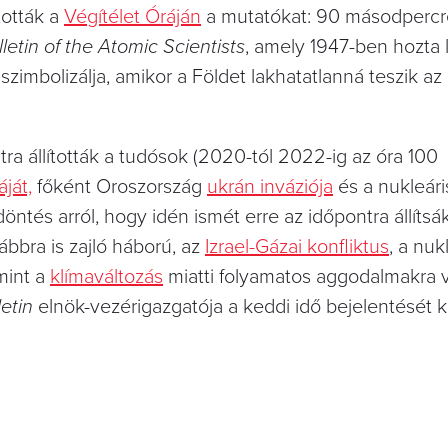
tották a
Végítélet Óráján
a mutatókat: 90 másodperc
letin of the Atomic Scientists
, amely 1947-ben hozta l
ot szimbolizálja, amikor a Földet lakhatatlanná teszik a
ra állították a tudósok (2020-tól 2022-ig az óra 100
ját,
főként Oroszország
ukrán inváziója
és a nukleári
ntés arról, hogy idén ismét erre az időpontra állítsá
bbra is zajló háború, az
Izrael-Gázai konfliktus
, a nuk
mint a
klímaváltozás
miatti folyamatos aggodalmakra 
letin
elnök-vezérigazgatója a keddi idő bejelentését 