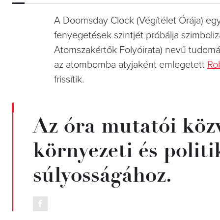
A Doomsday Clock (Végítélet Órája) egy 
fenyegetések szintjét próbálja szimboliz
Atomszakértők Folyóirata) nevű tudomán
az atombomba atyjaként emlegetett
Ro
frissítik.
Az óra mutatói köz
környezeti és polit
súlyosságához.