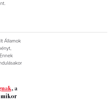
nt.
lt Államok
ményt,
. Ennek
indulásakor
ágnak
, a
, mikor