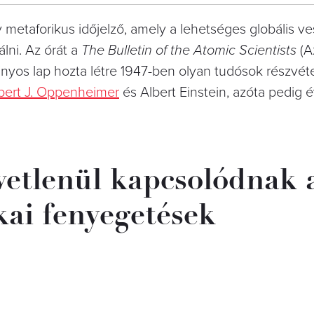
metaforikus időjelző, amely a lehetséges globális v
álni. Az órát a
The Bulletin of the Atomic Scientists
(A
yos lap hozta létre 1947-ben olyan tudósok részvéte
bert J. Oppenheimer
és Albert Einstein, azóta pedig 
vetlenül kapcsolódnak 
ikai fenyegetések