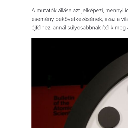
A mutatók állása azt jelképezi, mennyi i
esemény bekövetkezésének, azaz a világ
éjfélhez, annál súlyosabbnak ítélik meg 