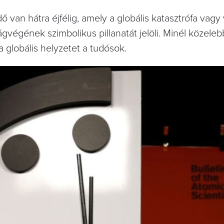
dő van hátra éjfélig, amely a globális katasztrófa vag
végének szimbolikus pillanatát jelöli. Minél közeleb
a globális helyzetet a tudósok.