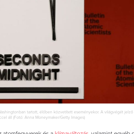
ashingtonban tartott, élőben közvetített eseményekor. A világvégét jelző 
ccel áll (Fotó: Anna Moneymaker/Getty Images)
 az atomfegyverek és a
klímaváltozás
, valamint egyéb g