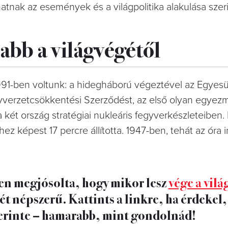
atnak az események és a világpolitika alakulása szeri
abb a világvégétől
 1991-ben voltunk: a hidegháború végeztével az Egyesü
egyverzetcsökkentési Szerződést, az első olyan egyez
a két ország stratégiai nukleáris fegyverkészleteiben
hez képest 17 percre állította. 1947-ben, tehát az óra 
en megjósolta, hogy mikor lesz
vége a vil
t népszerű. Kattints a linkre, ha érdekel
zerinte – hamarabb, mint gondolnád!