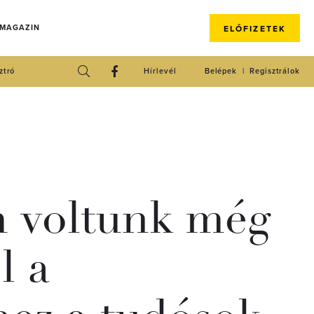
 MAGAZIN
ELŐFIZETEK
ztró
Hírlevél
Belépek
Regisztrálok
 voltunk még
l a