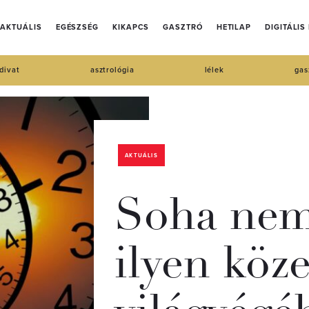
AKTUÁLIS
EGÉSZSÉG
KIKAPCS
GASZTRÓ
HETILAP
DIGITÁLIS
divat
asztrológia
lélek
gas
AKTUÁLIS
Soha nem
ilyen köze