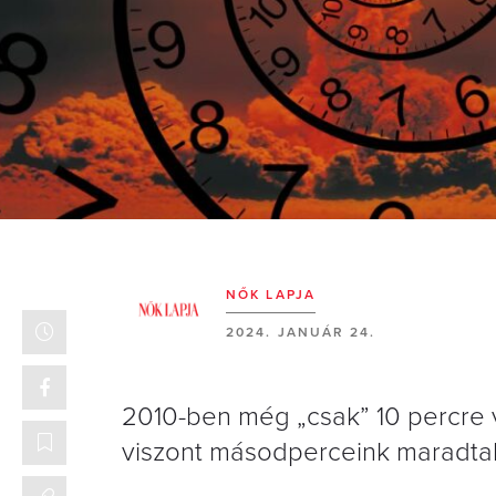
NŐK LAPJA
2024. JANUÁR 24.
2010-ben még „csak” 10 percre vo
viszont másodperceink maradtak