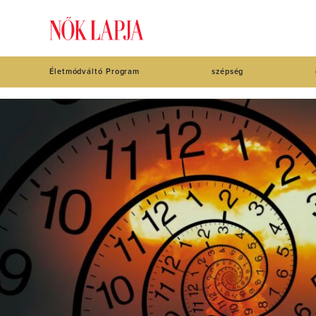
Életmódváltó Program
szépség