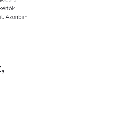
kértők
óit. Azonban
,