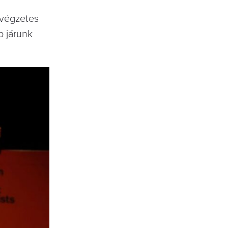
y végzetes
b járunk