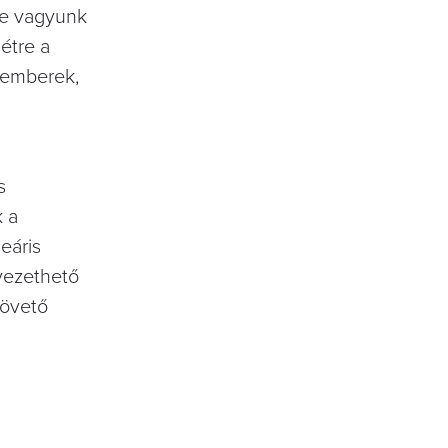
re vagyunk
étre a
z emberek,
s
k a
leáris
vezethető
követő