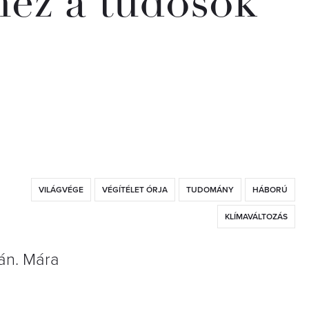
hez a tudósok
VILÁGVÉGE
VÉGÍTÉLET ÓRJA
TUDOMÁNY
HÁBORÚ
KLÍMAVÁLTOZÁS
ján. Mára