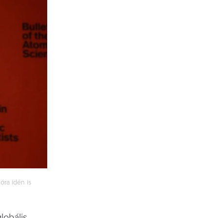
óra idén is
lobális