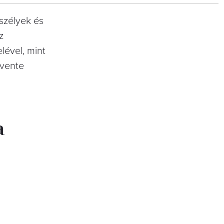
eszélyek és
z
lével, mint
évente
a