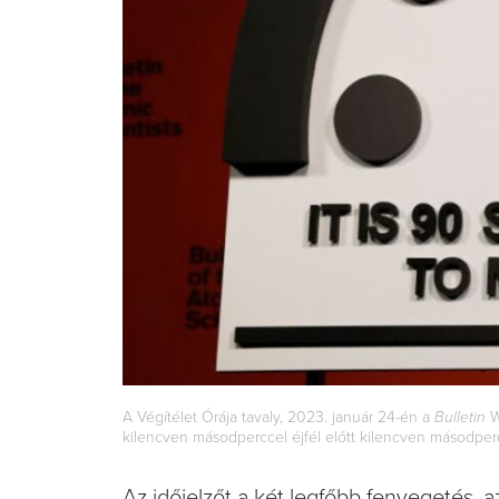
A Végítélet Órája tavaly, 2023. január 24-én a
Bulletin
W
kilencven másodperccel éjfél előtt kilencven másodper
Az időjelzőt a két legfőbb fenyegetés,