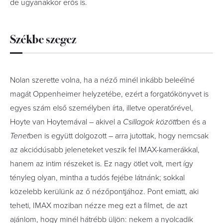
de ugyanakkor erős is.
Székbe szegez
Nolan szerette volna, ha a néző minél inkább beleélné
magát Oppenheimer helyzetébe, ezért a forgatókönyvet is
egyes szám első személyben írta, illetve operatőrével,
Hoyte van Hoytemával – akivel a
Csillagok között
ben és a
Tenet
ben is együtt dolgozott – arra jutottak, hogy nemcsak
az akciódúsabb jeleneteket veszik fel IMAX-kamerákkal,
hanem az intim részeket is. Ez nagy ötlet volt, mert így
tényleg olyan, mintha a tudós fejébe látnánk; sokkal
közelebb kerülünk az ő nézőpontjához. Pont emiatt, aki
teheti, IMAX moziban nézze meg ezt a filmet, de azt
ajánlom, hogy minél hátrébb üljön: nekem a nyolcadik