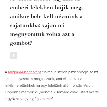
emberi lélekben bújik meg,
amikor bele kell néznünk a
sajátunkba: vajon mi
megnyomtuk volna azt a
gombot?
A
Milgram-kísérletként
elhíresült szociálpszichológiai teszt
szerint olyasmit is megteszünk, ami ellenkezik a
lelkiismeretünkkel, ha egy felettünk álló mondja. Vajon
Oppenheimernek ki „mondta”? Tényleg csak Hitlert akarta
legyőzni, vagy a gőg vezette?