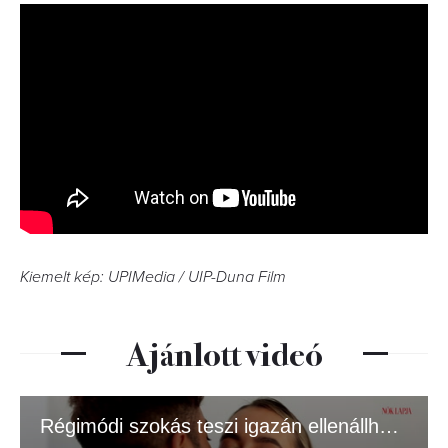
Kiemelt kép: UPIMedia /
UIP-Duna Film
Ajánlott videó
Régimódi szokás teszi igazán ellenállhatatlanná a férfiakat