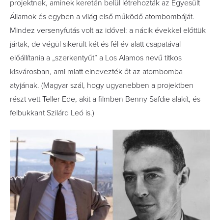
projektnek, aminek keretén belül létrehozták az Egyesült
Államok és egyben a világ első működő atombombáját.
Mindez versenyfutás volt az idővel: a nácik évekkel előttük
jártak, de végül sikerült két és fél év alatt csapatával
előállítania a „szerkentyűt” a Los Alamos nevű titkos
kisvárosban, ami miatt elnevezték őt az atombomba
atyjának. (Magyar szál, hogy ugyanebben a projektben
részt vett Teller Ede, akit a filmben Benny Safdie alakít, és
felbukkant Szilárd Leó is.)