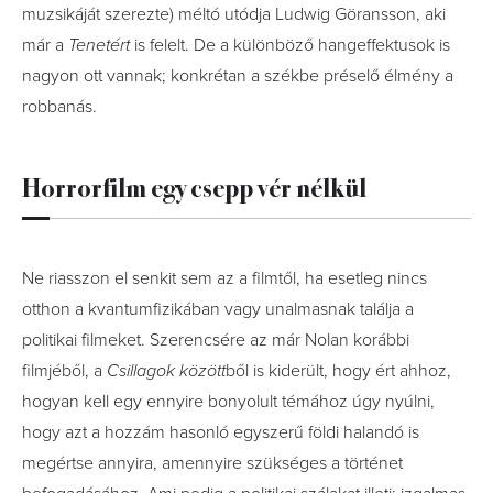
muzsikáját szerezte) méltó utódja Ludwig Göransson, aki
már a
Tenetért
is felelt. De a különböző hangeffektusok is
nagyon ott vannak; konkrétan a székbe préselő élmény a
robbanás.
Horrorfilm egy csepp vér nélkül
Ne riasszon el senkit sem az a filmtől, ha esetleg nincs
otthon a kvantumfizikában vagy unalmasnak találja a
politikai filmeket. Szerencsére az már Nolan korábbi
filmjéből, a
Csillagok között
ből is kiderült, hogy ért ahhoz,
hogyan kell egy ennyire bonyolult témához úgy nyúlni,
hogy azt a hozzám hasonló egyszerű földi halandó is
megértse annyira, amennyire szükséges a történet