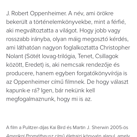
J. Robert Oppenheimer. A név, ami örökre
bekerült a történelemkönyvekbe, mint a férfié,
aki megváltoztatta a világot. Hogy jobb vagy
rosszabb irányba, olyan máig megosztó kérdés,
ami láthatóan nagyon foglalkoztatta Christopher
Nolant (Sötét lovag-trilógia, Tenet, Csillagok
között, Eredet) is, aki nemcsak rendezője és
producere, hanem egyben forgatókönyvírója is
az Oppenheimer című filmnek. De hogy választ
kapunk-e rá? Igen, bár nekünk kell
megfogalmaznunk, hogy mi is az.
A film a Pulitzer-díjas Kai Bird és Martin J. Sherwin 2005-ös
Amerikai Prométheusz
című életrajzi könyvén alapul, amely