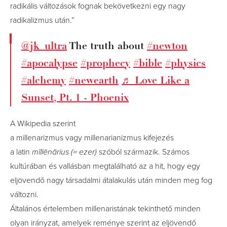
radikális változások fognak bekövetkezni egy nagy
radikalizmus után.”
@jk_ultra
The truth about
#newton
#apocalypse
#prophecy
#bible
#physics
#alchemy
#newearth
♬ Love Like a
Sunset, Pt. 1 - Phoenix
A Wikipedia szerint
a millenarizmus vagy millenarianizmus kifejezés
a latin
mīllēnārius
(= ezer)
szóból származik. Számos
kultúrában és vallásban megtalálható az a hit, hogy egy
eljövendő nagy társadalmi átalakulás után minden meg fog
változni.
Általános értelemben millenaristának tekinthető minden
olyan irányzat, amelyek reménye szerint az eljövendő