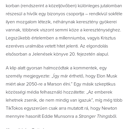
korban (rendszerint a közeljövőben) különleges jutalomban
részesül a hívők egy bizonyos csoportja – rendkívül sokféle
ilyen mozgalom létezik, néhánynak keresztény gyökerei
vannak, többnek viszont semmi köze a kereszténységhez.
Legszűkebb értelemben a millenniumba, vagyis Krisztus
ezeréves uralmába vetett hitet jelenti. Az elgondolás
elsősorban a Jelenések könyve 20. fejezetén alapul.
A klip alatt gyorsan halmozódtak a kommentek, egy
személy megjegyezte: „Így már érthető, hogy Elon Musk
miért akar 2050-re a Marson élni.” Egy másik szkeptikus
közösségi média felhasználó hozzátette: „Az emberek
lehetnek zsenik, de nem mindig van igazuk”, míg még több
TikTokos egyszerűen csak arra mutatott rá, hogy Newton
mennyire hasonlít Eddie Munsonra a
Stranger Things
ből.