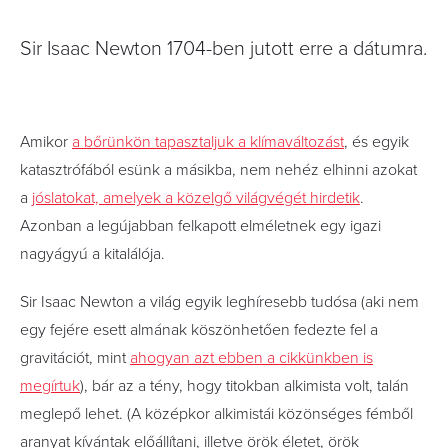
Sir Isaac Newton 1704-ben jutott erre a dátumra.
Amikor
a bőrünkön tapasztaljuk a klímaváltozást
, és egyik
katasztrófából esünk a másikba, nem nehéz elhinni azokat
a
jóslatokat, amelyek a közelgő világvégét hirdetik
.
Azonban a legújabban felkapott elméletnek egy igazi
nagyágyú a kitalálója.
Sir Isaac Newton a világ egyik leghíresebb tudósa (aki nem
egy fejére esett almának köszönhetően fedezte fel a
gravitációt, mint
ahogyan azt ebben a cikkünkben is
megírtuk
), bár az a tény, hogy titokban alkimista volt, talán
meglepő lehet. (A középkor alkimistái közönséges fémből
aranyat kívántak előállítani, illetve örök életet, örök