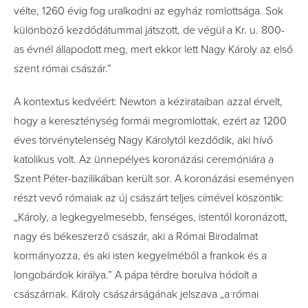
vélte, 1260 évig fog uralkodni az egyház romlottsága. Sok
különböző kezdődátummal játszott, de végül a Kr. u. 800-
as évnél állapodott meg, mert ekkor lett Nagy Károly az első
szent római császár.”
A kontextus kedvéért: Newton a kézirataiban azzal érvelt,
hogy a kereszténység formái megromlottak, ezért az 1200
éves törvénytelenség Nagy Károlytól kezdődik, aki hívő
katolikus volt. Az ünnepélyes koronázási ceremóniára a
Szent Péter-bazilikában került sor. A koronázási eseményen
részt vevő rómaiak az új császárt teljes címével köszöntik:
„Károly, a legkegyelmesebb, fenséges, istentől koronázott,
nagy és békeszerző császár, aki a Római Birodalmat
kormányozza, és aki isten kegyelméből a frankok és a
longobárdok királya.” A pápa térdre borulva hódolt a
császárnak. Károly császárságának jelszava „a római