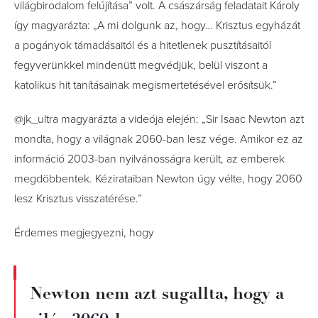
világbirodalom felújítása” volt. A császárság feladatait Károly
így magyarázta: „A mi dolgunk az, hogy… Krisztus egyházát
a pogányok támadásaitól és a hitetlenek pusztításaitól
fegyverünkkel mindenütt megvédjük, belül viszont a
katolikus hit tanításainak megismertetésével erősítsük.”
@jk_ultra magyarázta a videója elején: „Sir Isaac Newton azt
mondta, hogy a világnak 2060-ban lesz vége. Amikor ez az
információ 2003-ban nyilvánosságra került, az emberek
megdöbbentek. Kézirataiban Newton úgy vélte, hogy 2060
lesz Krisztus visszatérése.”
Érdemes megjegyezni, hogy
Newton nem azt sugallta, hogy a