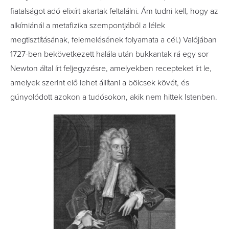
fiatalságot adó elixírt akartak feltalálni. Ám tudni kell, hogy az
alkímiánál a metafizika szempontjából a lélek
megtisztításának, felemelésének folyamata a cél.) Valójában
1727-ben bekövetkezett halála után bukkantak rá egy sor
Newton által írt feljegyzésre, amelyekben recepteket írt le,
amelyek szerint elő lehet állítani a bölcsek kövét, és
gúnyolódott azokon a tudósokon, akik nem hittek Istenben.