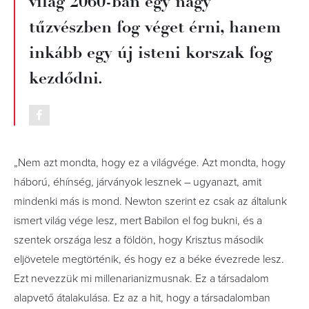
világ 2060-ban egy nagy
tűzvészben fog véget érni, hanem
inkább egy új isteni korszak fog
kezdődni.
„Nem azt mondta, hogy ez a világvége. Azt mondta, hogy
háború, éhínség, járványok lesznek – ugyanazt, amit
mindenki más is mond. Newton szerint ez csak az általunk
ismert világ vége lesz, mert Babilon el fog bukni, és a
szentek országa lesz a földön, hogy Krisztus második
eljövetele megtörténik, és hogy ez a béke évezrede lesz.
Ezt nevezzük mi millenarianizmusnak. Ez a társadalom
alapvető átalakulása. Ez az a hit, hogy a társadalomban