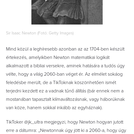
Sir Isaac Newton (Fotó: Getty Images)
Mind közül a leghíresebb azonban az az 1704-ben készült
értekezés, amelyikben Newton matematikai logikát
alkalmazott a bibliai versekre, aminek hatására a tudós úgy
vélte, hogy a világ 2060-ban véget ér. Az elmélet sokáog
feledésbe merült, de a TikToknak köszönhetően ismét
terjedni kezdett ez a vadnak tűnő állítás (bár ennek nem a
mostanában tapasztalt klímaváltozásnak, vagy háborúknak
van köze, hanem sokkal inkább az egyháznak).
TikToker @jk_ultra megjegyzi, hogy Newton hogyan jutott
erre a dátumra: „Newtonnak úgy jött ki a 2060-a, hogy úgy