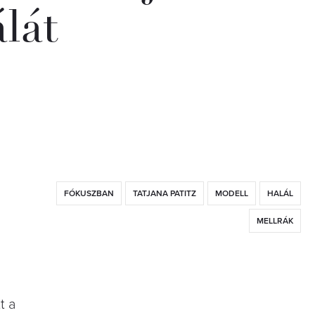
álát
FÓKUSZBAN
TATJANA PATITZ
MODELL
HALÁL
MELLRÁK
t a