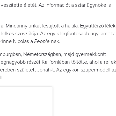
eszítette életét. Az információt a sztár ügynöke is
ra. Mindannyiunkat lesújtott a halála. Együttérző lélek 
 lelkes szószólója. Az egyik legfontosabb ügy, amit t
orinne Nicolas a
People
-nak.
Hamburgban, Németországban, majd gyermekkorát
legnagyobb részét Kaliforniában töltötte, ahol a reflek
berében született Jonah-t. Az egykori szupermodell a
t.