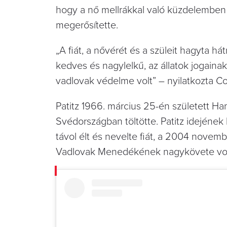
hogy a nő mellrákkal való küzdelemben v
megerősítette.
„A fiát, a nővérét és a szüleit hagyta hát
kedves és nagylelkű, az állatok jogainak
vadlovak védelme volt” – nyilatkozta C
Patitz 1966. március 25-én született 
Svédországban töltötte. Patitz idejének 
távol élt és nevelte fiát, a 2004 novem
Vadlovak Menedékének nagykövete vol