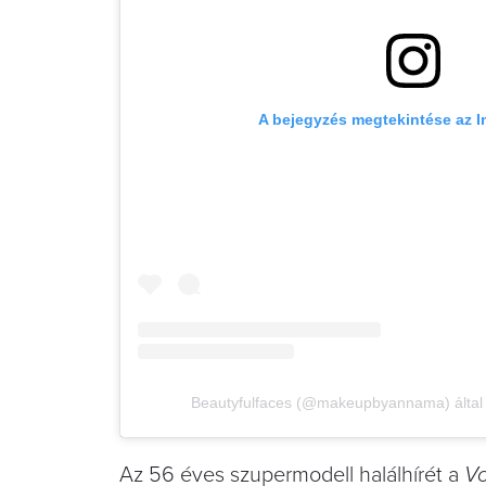
A bejegyzés megtekintése az 
Beautyfulfaces (@makeupbyannama) által 
Az 56 éves szupermodell halálhírét a
V