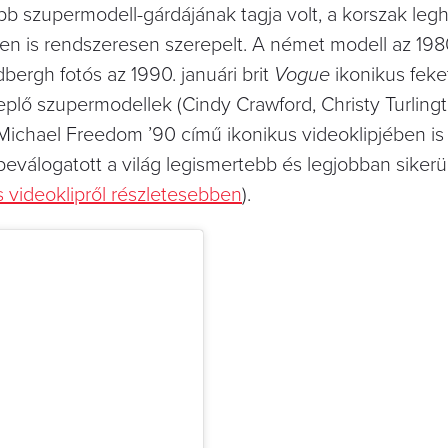
b szupermodell-gárdájának tagja volt, a korszak leg
ben is rendszeresen szerepelt. A német modell az 19
dbergh fotós az 1990. januári brit
Vogue
ikonikus feke
replő szupermodellek (Cindy Crawford, Christy Turling
ichael Freedom ’90 című ikonikus videoklipjében is
beválogatott a világ legismertebb és legjobban sikerü
ás videoklipről részletesebben
).