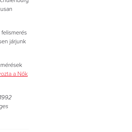
Schulenburg
kusan
 felismerés
sen járjunk
elmérések
yozta a Nők
 1992
ages