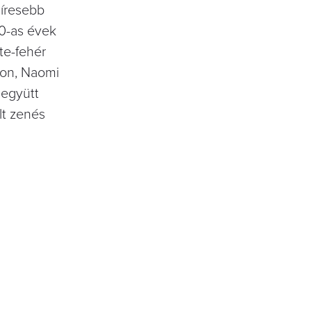
híresebb
80-as évek
te-fehér
ton, Naomi
 együtt
lt zenés