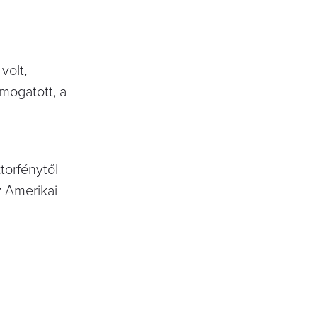
volt,
ámogatott, a
torfénytől
z Amerikai