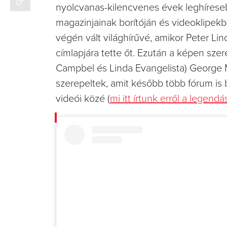
nyolcvanas-kilencvenes évek leghíreseb
magazinjainak borítóján és videoklipek
végén vált világhírűvé, amikor Peter Lin
címlapjára tette őt. Ezután a képen sze
Campbel és Linda Evangelista) George M
szerepeltek, amit később több fórum is 
videói közé (
mi itt írtunk erről a legend