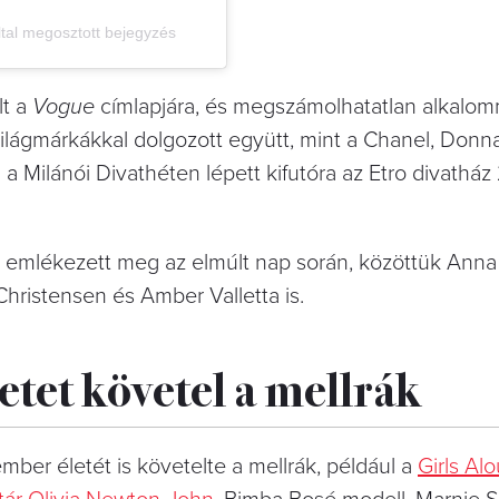
tal megosztott bejegyzés
lt a
Vogue
címlapjára, és megszámolhatatlan alkalomm
ilágmárkákkal dolgozott együtt, mint a Chanel, Donn
 Milánói Divathéten lépett kifutóra az Etro divatház
i emlékezett meg az elmúlt nap során, közöttük Anna
hristensen és Amber Valletta is.
tet követel a mellrák
mber életét is követelte a mellrák, például a
Girls Al