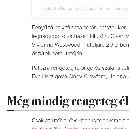
Claudia Hofmann (@claudiahofmannstudio) ál
Fényűző pályafutása során hatszor kerü
legnagyobb divatházak kifutóin. Olyan v
Vivienne Westwood – utoljára 2019-ben a
őszi/téli bemutatóján.
Patitzra rengeteg rajongó és szakmabel
Eva Herzigova Cindy Crawford, Helena C
Még mindig rengeteg éle
Csak az utóbbi években is több ismert e