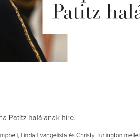
Patitz hal
a Patitz halálának híre.
pbell, Linda Evangelista és Christy Turlington mellet