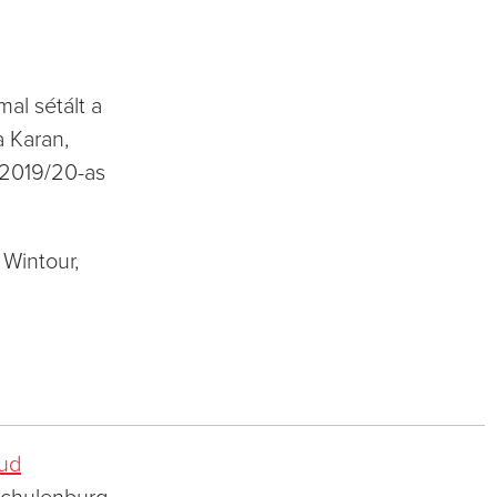
al sétált a
a Karan,
 2019/20-as
 Wintour,
oud