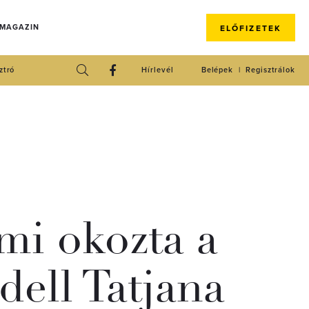
 MAGAZIN
ELŐFIZETEK
ztró
Hírlevél
Belépek
Regisztrálok
 mi okozta a
ell Tatjana