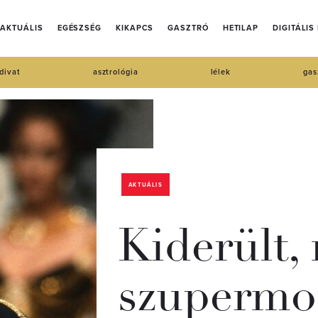
AKTUÁLIS
EGÉSZSÉG
KIKAPCS
GASZTRÓ
HETILAP
DIGITÁLIS
divat
asztrológia
lélek
gas
AKTUÁLIS
Kiderült,
szupermod