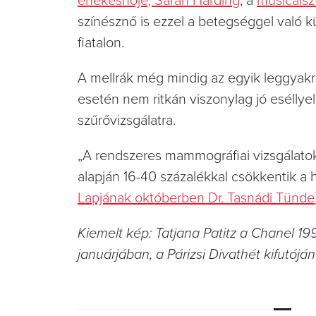
énekesnője, Sarah Harding
, a
musicalsz
színésznő is ezzel a betegséggel való 
fiatalon.
A mellrák még mindig az egyik leggyak
esetén nem ritkán viszonylag jó eséllye
szűrővizsgálatra.
„A rendszeres mammográfiai vizsgálatok
alapján 16-40 százalékkal csökkentik a
Lapjának októberben Dr. Tasnádi Tünde
Kiemelt kép: Tatjana Patitz a Chanel 1
januárjában, a Párizsi Divathét kifutó