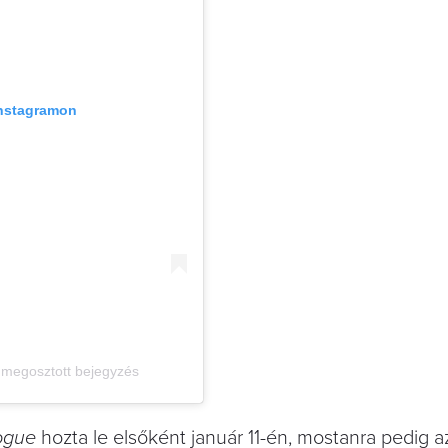
Instagramon
megosztott bejegyzés
ogue
hozta le elsőként január 11-én, mostanra pedig az 