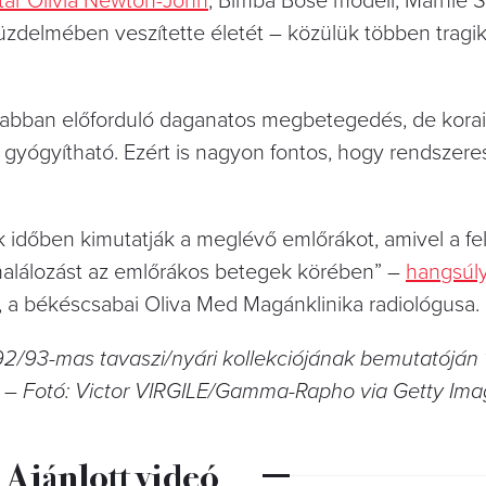
tár Olivia Newton-John
, Bimba Bosé modell, Marnie 
küzdelmében veszítette életét – közülük többen tragi
rabban előforduló daganatos megbetegedés, de korai
l gyógyítható. Ezért is nagyon fontos, hogy rendszere
 időben kimutatják a meglévő emlőrákot, amivel a f
 halálozást az emlőrákos betegek körében” –
hangsúl
, a békéscsabai Oliva Med Magánklinika radiológusa.
992/93-mas tavaszi/nyári kollekciójának bemutatóján
ján – Fotó: Victor VIRGILE/Gamma-Rapho via Getty Im
Ajánlott videó