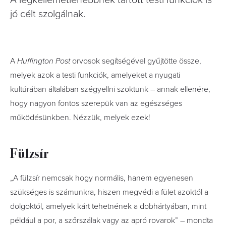
A legkellemetlenebbnek tartott testi funkciók is
jó célt szolgálnak.
A
Huffington Post
orvosok segítségével gyűjtötte össze,
melyek azok a testi funkciók, amelyeket a nyugati
kultúrában általában szégyellni szoktunk – annak ellenére,
hogy nagyon fontos szerepük van az egészséges
működésünkben. Nézzük, melyek ezek!
Fülzsír
„A fülzsír nemcsak hogy normális, hanem egyenesen
szükséges is számunkra, hiszen megvédi a fület azoktól a
dolgoktól, amelyek kárt tehetnének a dobhártyában, mint
például a por, a szőrszálak vagy az apró rovarok” – mondta