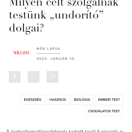
Milyen célt szolgálnak
testünk „undorító”
dolgai?
NŐK LAPJA
2023. JANUÁR 10.
EGÉSZSÉG
HASZNOS
BIOLÓGIA
EMBERI TEST
CSODÁLATOS TEST