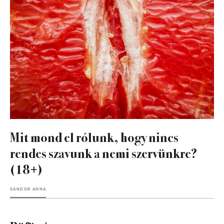
Mit mond el rólunk, hogy nincs
rendes szavunk a nemi szervünkre?
(18+)
SÁNDOR ANNA