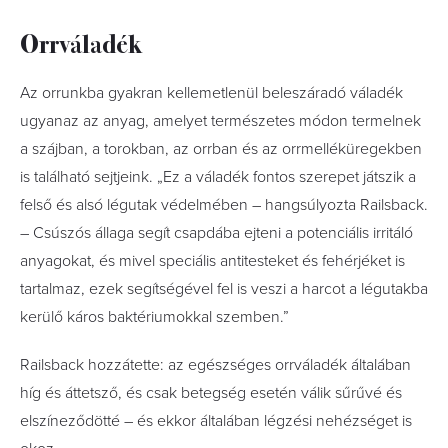
Orrváladék
Az orrunkba gyakran kellemetlenül beleszáradó váladék
ugyanaz az anyag, amelyet természetes módon termelnek
a szájban, a torokban, az orrban és az orrmelléküregekben
is található sejtjeink. „Ez a váladék fontos szerepet játszik a
felső és alsó légutak védelmében – hangsúlyozta Railsback.
– Csúszós állaga segít csapdába ejteni a potenciális irritáló
anyagokat, és mivel speciális antitesteket és fehérjéket is
tartalmaz, ezek segítségével fel is veszi a harcot a légutakba
kerülő káros baktériumokkal szemben.”
Railsback hozzátette: az egészséges orrváladék általában
híg és áttetsző, és csak betegség esetén válik sűrűvé és
elszíneződötté – és ekkor általában légzési nehézséget is