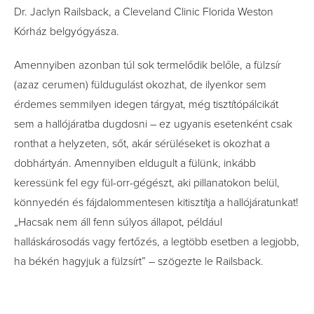
Dr. Jaclyn Railsback, a Cleveland Clinic Florida Weston
Kórház belgyógyásza.
Amennyiben azonban túl sok termelődik belőle, a fülzsír
(azaz cerumen) füldugulást okozhat, de ilyenkor sem
érdemes semmilyen idegen tárgyat, még tisztítópálcikát
sem a hallójáratba dugdosni – ez ugyanis esetenként csak
ronthat a helyzeten, sőt, akár sérüléseket is okozhat a
dobhártyán. Amennyiben eldugult a fülünk, inkább
keressünk fel egy fül-orr-gégészt, aki pillanatokon belül,
könnyedén és fájdalommentesen kitisztítja a hallójáratunkat!
„Hacsak nem áll fenn súlyos állapot, például
halláskárosodás vagy fertőzés, a legtöbb esetben a legjobb,
ha békén hagyjuk a fülzsírt” – szögezte le Railsback.