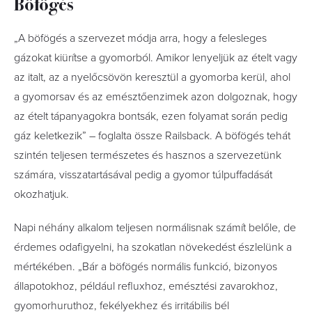
Böfögés
„A böfögés a szervezet módja arra, hogy a felesleges
gázokat kiürítse a gyomorból. Amikor lenyeljük az ételt vagy
az italt, az a nyelőcsövön keresztül a gyomorba kerül, ahol
a gyomorsav és az emésztőenzimek azon dolgoznak, hogy
az ételt tápanyagokra bontsák, ezen folyamat során pedig
gáz keletkezik” – foglalta össze Railsback. A böfögés tehát
szintén teljesen természetes és hasznos a szervezetünk
számára, visszatartásával pedig a gyomor túlpuffadását
okozhatjuk.
Napi néhány alkalom teljesen normálisnak számít belőle, de
érdemes odafigyelni, ha szokatlan növekedést észlelünk a
mértékében. „Bár a böfögés normális funkció, bizonyos
állapotokhoz, például refluxhoz, emésztési zavarokhoz,
gyomorhuruthoz, fekélyekhez és irritábilis bél