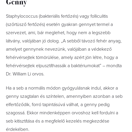
Genny
Staphylococcus (bakteriális fertőzés) vagy folliculitis
(szőrtüsző fertőzés) esetén gyakran gennyet termel a
szervezet, ami, bár meglehet, hogy nem a legszebb
látvány, valójában jó dolog. „A sebből távozó fehér anyag,
amelyet gennynek nevezünk, valójában a védekező
fehérvérsejtek tömörülése, amely azért jön létre, hogy a
fehérvérsejtek elpusztíthassák a baktériumokat” – mondta
Dr. William Li orvos.
Ha a seb a normális módon gyógyulásnak indul, akkor a
genny szagtalan és színtelen, amennyiben azonban a seb
elfertőződik, forró tapintásúvá válhat, a genny pedig
szagossá. Ekkor mindenképpen orvoshoz kell fordulni a
seb kitisztítása és a megfelelő kezelés megkezdése
érdekében.