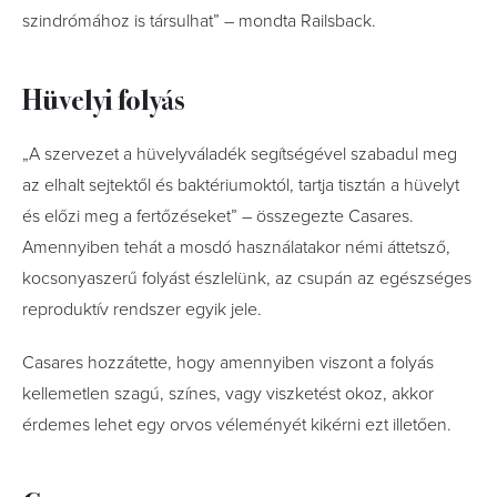
szindrómához is társulhat” – mondta Railsback.
Hüvelyi folyás
„A szervezet a hüvelyváladék segítségével szabadul meg
az elhalt sejtektől és baktériumoktól, tartja tisztán a hüvelyt
és előzi meg a fertőzéseket” – összegezte Casares.
Amennyiben tehát a mosdó használatakor némi áttetsző,
kocsonyaszerű folyást észlelünk, az csupán az egészséges
reproduktív rendszer egyik jele.
Casares hozzátette, hogy amennyiben viszont a folyás
kellemetlen szagú, színes, vagy viszketést okoz, akkor
érdemes lehet egy orvos véleményét kikérni ezt illetően.