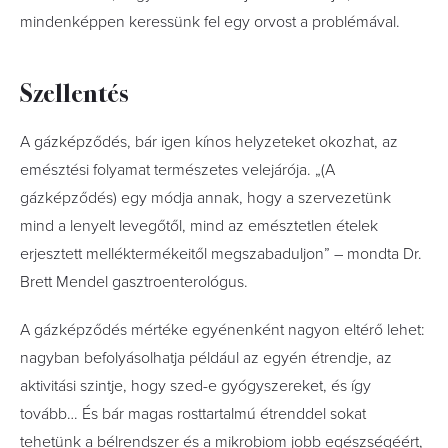
mindenképpen keressünk fel egy orvost a problémával.
Szellentés
A gázképződés, bár igen kínos helyzeteket okozhat, az
emésztési folyamat természetes velejárója. „(A
gázképződés) egy módja annak, hogy a szervezetünk
mind a lenyelt levegőtől, mind az emésztetlen ételek
erjesztett melléktermékeitől megszabaduljon” – mondta Dr.
Brett Mendel gasztroenterológus.
A gázképződés mértéke egyénenként nagyon eltérő lehet:
nagyban befolyásolhatja például az egyén étrendje, az
aktivitási szintje, hogy szed-e gyógyszereket, és így
tovább… És bár magas rosttartalmú étrenddel sokat
tehetünk a bélrendszer és a mikrobiom jobb egészségéért,