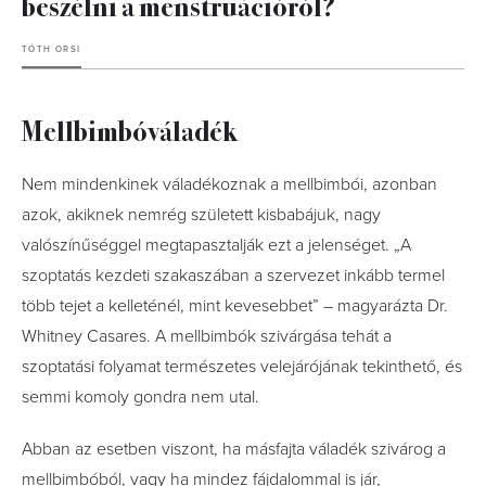
beszélni a menstruációról?
TÓTH ORSI
Mellbimbóváladék
Nem mindenkinek váladékoznak a mellbimbói, azonban
azok, akiknek nemrég született kisbabájuk, nagy
valószínűséggel megtapasztalják ezt a jelenséget. „A
szoptatás kezdeti szakaszában a szervezet inkább termel
több tejet a kelleténél, mint kevesebbet” – magyarázta Dr.
Whitney Casares. A mellbimbók szivárgása tehát a
szoptatási folyamat természetes velejárójának tekinthető, és
semmi komoly gondra nem utal.
Abban az esetben viszont, ha másfajta váladék szivárog a
mellbimbóból, vagy ha mindez fájdalommal is jár,