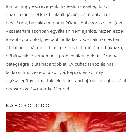
fontos, hogy észrevegyük, ha testünk esetleg túlzott
gázképződéssel küzd.Túlzott gázképződésről akkor
beszélünk, ha valaki naponta 20-nál többször szellent (ezt
visszatartani azonban egyáltalán nem ajánlott, hiszen ezzel
további gondokat, például puffadást okozhatunk), és bár
általában a már említett, magas rosttartalmú étrend okozza,
néhány ritka esetben más problémákra, például Crohn-
betegségre is utalhat a többlet. „A puffadáshoz és hasi
fájdalomhoz vezető túlzott gázképződés komoly
egészségügyi állapotok jele lehet, amit ajánlott megbeszélni
orvosunkkal” – mondta Mendel.
KAPCSOLÓDÓ