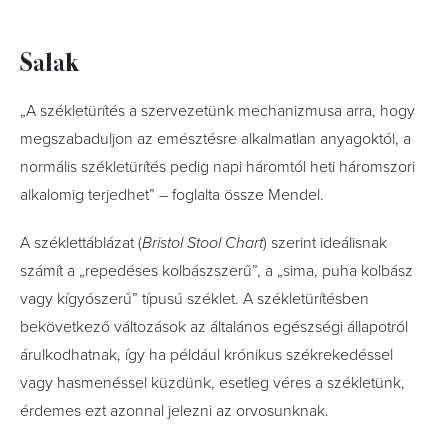
Salak
„A székletürítés a szervezetünk mechanizmusa arra, hogy
megszabaduljon az emésztésre alkalmatlan anyagoktól, a
normális székletürítés pedig napi háromtól heti háromszori
alkalomig terjedhet” – foglalta össze Mendel.
A széklettáblázat (
Bristol Stool Chart
) szerint ideálisnak
számít a „repedéses kolbászszerű”, a „sima, puha kolbász
vagy kígyószerű” típusú széklet. A székletürítésben
bekövetkező változások az általános egészségi állapotról
árulkodhatnak, így ha például krónikus székrekedéssel
vagy hasmenéssel küzdünk, esetleg véres a székletünk,
érdemes ezt azonnal jelezni az orvosunknak.