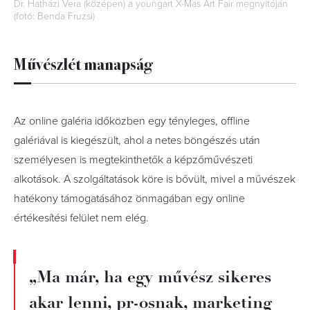
Dr. Hatházi Vera (középen) a youngart X-Mas Art Fair megnyitóján
(fotó: Benda Fruzsi)
Művészlét manapság
Az online galéria időközben egy tényleges, offline
galériával is kiegészült, ahol a netes böngészés után
személyesen is megtekinthetők a képzőművészeti
alkotások. A szolgáltatások köre is bővült, mivel a művészek
hatékony támogatásához önmagában egy online
értékesítési felület nem elég.
„Ma már, ha egy művész sikeres
akar lenni, pr-osnak, marketing