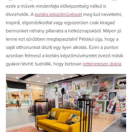
ezek a művek mindenfajta előképzettség nélkül is
élvezhetők. A
kortárs képzőművészet
meg tud nevettetni,
inspirál, elgondolkodtat vagy egyszerűen csak kiragad
bennünket néhány pillanatra a hétköznapokból. Milyen jó
lenne ezt sűrűbben megtapasztalni! Például úgy, hogy a
saját otthonunkat díszíti egy ilyen alkotás. Ezen a ponton
azonban felmerül a kortárs képzőművészetet övező másik
gyakori tévhit: tudniillik, hogy biztosan
rettenetesen drága
.