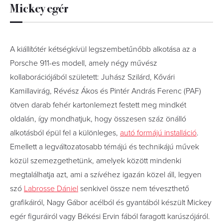
Mickey egér
A kiállítótér kétségkívül legszembetűnőbb alkotása az a
Porsche 911-es modell, amely négy művész
kollaborációjából született: Juhász Szilárd, Kővári
Kamillavirág, Révész Ákos és Pintér András Ferenc (PAF)
ötven darab fehér kartonlemezt festett meg mindkét
oldalán, így mondhatjuk, hogy összesen száz önálló
alkotásból épül fel a különleges,
autó formájú installáció
.
Emellett a legváltozatosabb témájú és technikájú művek
közül szemezgethetünk, amelyek között mindenki
megtalálhatja azt, ami a szívéhez igazán közel áll, legyen
szó
Labrosse Dániel
senkivel össze nem téveszthető
grafikáiról, Nagy Gábor acélból és gyantából készült Mickey
egér figuráiról vagy Békési Ervin fából faragott karúszójáról.