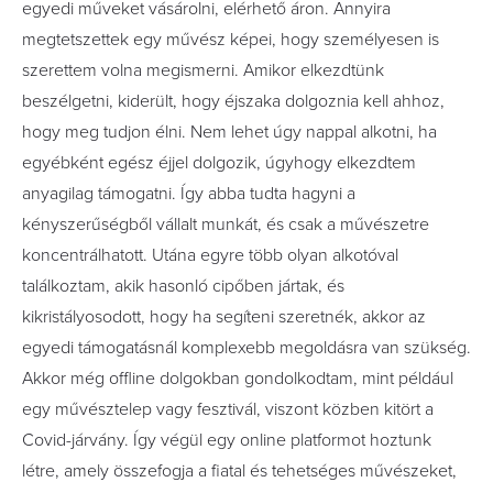
egyedi műveket vásárolni, elérhető áron. Annyira
megtetszettek egy művész képei, hogy személyesen is
szerettem volna megismerni. Amikor elkezdtünk
beszélgetni, kiderült, hogy éjszaka dolgoznia kell ahhoz,
hogy meg tudjon élni. Nem lehet úgy nappal alkotni, ha
egyébként egész éjjel dolgozik, úgyhogy elkezdtem
anyagilag támogatni. Így abba tudta hagyni a
kényszerűségből vállalt munkát, és csak a művészetre
koncentrálhatott. Utána egyre több olyan alkotóval
találkoztam, akik hasonló cipőben jártak, és
kikristályosodott, hogy ha segíteni szeretnék, akkor az
egyedi támogatásnál komplexebb megoldásra van szükség.
Akkor még offline dolgokban gondolkodtam, mint például
egy művésztelep vagy fesztivál, viszont közben kitört a
Covid-járvány. Így végül egy online platformot hoztunk
létre, amely összefogja a fiatal és tehetséges művészeket,