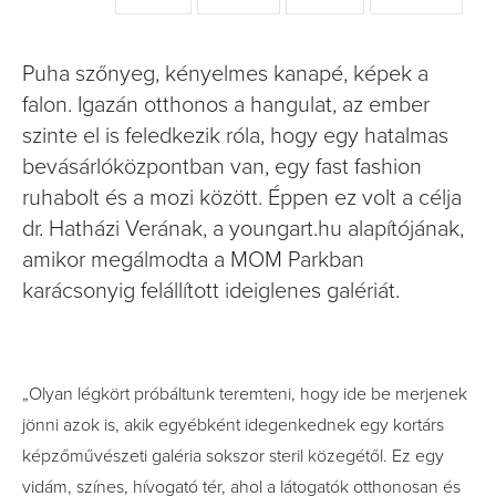
Puha szőnyeg, kényelmes kanapé, képek a
falon. Igazán otthonos a hangulat, az ember
szinte el is feledkezik róla, hogy egy hatalmas
bevásárlóközpontban van, egy fast fashion
ruhabolt és a mozi között. Éppen ez volt a célja
dr. Hatházi Verának, a youngart.hu alapítójának,
amikor megálmodta a MOM Parkban
karácsonyig felállított ideiglenes galériát.
„Olyan légkört próbáltunk teremteni, hogy ide be merjenek
jönni azok is, akik egyébként idegenkednek egy kortárs
képzőművészeti galéria sokszor steril közegétől. Ez egy
vidám, színes, hívogató tér, ahol a látogatók otthonosan és