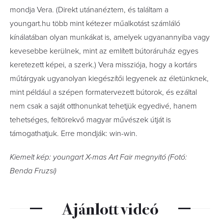
mondja Vera. (Direkt utánanéztem, és találtam a
youngart.hu több mint kétezer műalkotást számláló
kínálatában olyan munkákat is, amelyek ugyanannyiba vagy
kevesebbe kerülnek, mint az említett bútoráruház egyes
keretezett képei, a szerk.) Vera missziója, hogy a kortárs
műtárgyak ugyanolyan kiegészítői legyenek az életünknek,
mint például a szépen formatervezett bútorok, és ezáltal
nem csak a saját otthonunkat tehetjük egyedivé, hanem
tehetséges, feltörekvő magyar művészek útját is
támogathatjuk. Erre mondják: win-win.
Kiemelt kép: youngart X-mas Art Fair megnyitó (Fotó:
Benda Fruzsi)
Ajánlott videó