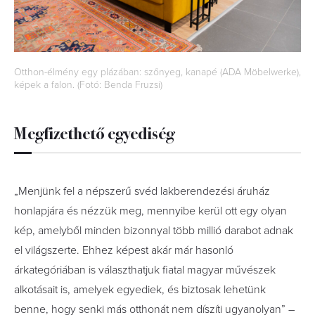
Otthon-élmény egy plázában: szőnyeg, kanapé (ADA Möbelwerke),
képek a falon. (Fotó: Benda Fruzsi)
Megfizethető egyediség
„Menjünk fel a népszerű svéd lakberendezési áruház
honlapjára és nézzük meg, mennyibe kerül ott egy olyan
kép, amelyből minden bizonnyal több millió darabot adnak
el világszerte. Ehhez képest akár már hasonló
árkategóriában is választhatjuk fiatal magyar művészek
alkotásait is, amelyek egyediek, és biztosak lehetünk
benne, hogy senki más otthonát nem díszíti ugyanolyan” –