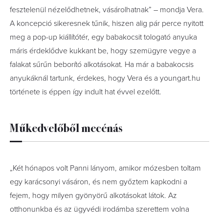
fesztelenül nézelődhetnek, vásárolhatnak” – mondja Vera.
A koncepció sikeresnek tűnik, hiszen alig pár perce nyitott
meg a pop-up kiállítótér, egy babakocsit tologató anyuka
máris érdeklődve kukkant be, hogy szemügyre vegye a
falakat sűrűn beborító alkotásokat. Ha már a babakocsis
anyukáknál tartunk, érdekes, hogy Vera és a youngart.hu
története is éppen így indult hat évvel ezelőtt.
Műkedvelőből mecénás
„Két hónapos volt Panni lányom, amikor mózesben toltam
egy karácsonyi vásáron, és nem győztem kapkodni a
fejem, hogy milyen gyönyörű alkotásokat látok. Az
otthonunkba és az ügyvédi irodámba szerettem volna