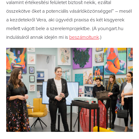
valamint értékesítési felületet biztosít nekik, ezáltal
összekötve őket a potenciális vásárlóközönséggel” – mesél
a kezdetekről Vera, aki ügyvédi praxisa és két kisgyerek
mellett vágott bele a szerelemprojektbe. (A youngart.hu
indulásáról annak idején mi is
beszámoltunk
.)