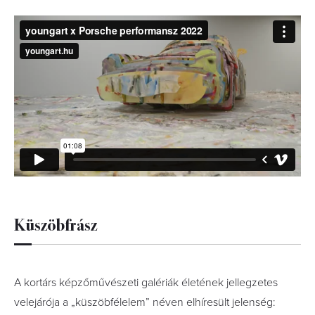
Küszöbfrász
A kortárs képzőművészeti galériák életének jellegzetes
velejárója a „küszöbfélelem” néven elhíresült jelenség: