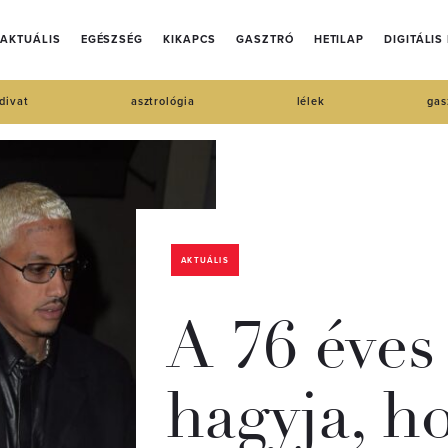
AKTUÁLIS
EGÉSZSÉG
KIKAPCS
GASZTRÓ
HETILAP
DIGITÁLIS
divat
asztrológia
lélek
gas
AKTUÁLIS
A 76 éves
hagyja, h