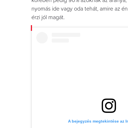
körében pedig 90% azoknak az aránya, 
nyomás ide vagy oda tehát, amire az éne
érzi jól magát.
A bejegyzés megtekintése az 