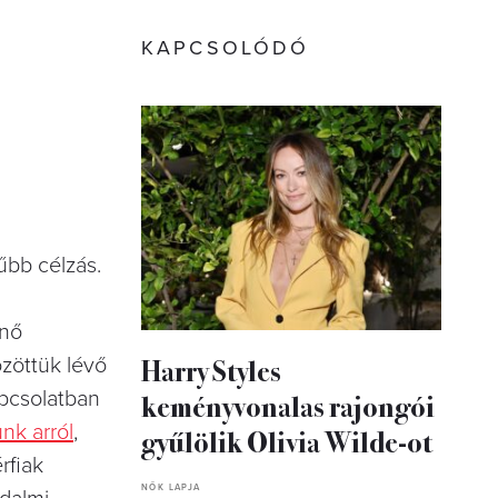
KAPCSOLÓDÓ
űbb célzás.
snő
Harry Styles
zöttük lévő
keményvonalas rajongói
apcsolatban
unk arról
,
gyűlölik Olivia Wilde-ot
rfiak
NŐK LAPJA