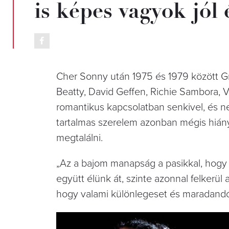
is képes vagyok jól é
Cher Sonny után 1975 és 1979 között Gr
Beatty, David Geffen, Richie Sambora, V
romantikus kapcsolatban senkivel, és ne
tartalmas szerelem azonban mégis hiányz
megtalálni.
„Az a bajom manapság a pasikkal, hogy
együtt élünk át, szinte azonnal felkerül 
hogy valami különlegeset és maradandó