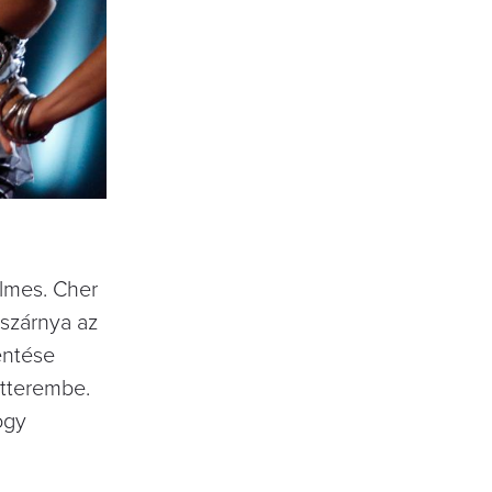
elmes. Cher
szárnya az
entése
étterembe.
ogy