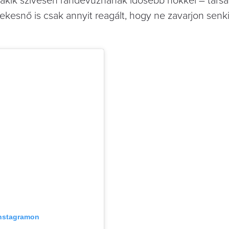
akik szívesen randevúznának idősebb nőkkel – társa
kesnő is csak annyit reagált, hogy ne zavarjon senkit
Instagramon