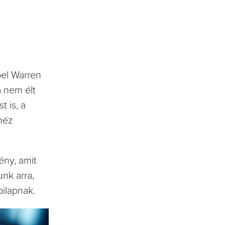
pel Warren
a nem élt
 is, a
héz
ény, amit
unk arra,
pilapnak.