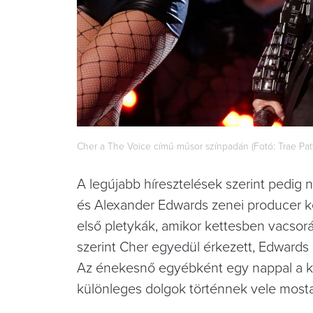
Cher a The Voice című műsor színpadán (Fotó: Trae P
A legújabb híresztelések szerint pedig 
és Alexander Edwards zenei producer k
első pletykák, amikor kettesben vacsor
szerint Cher egyedül érkezett, Edwards 
Az énekesnő egyébként egy nappal a kir
különleges dolgok történnek vele most