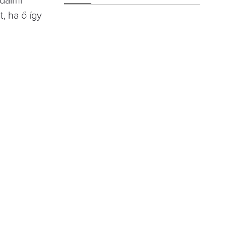
dalmi
, ha ő így