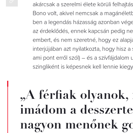
akárcsak a szerelmi élete körüli felhajtá
Bono volt, akivel nemcsak a magánéletb
ben a legendás házasság azonban véget 
az érdeklődés, ennek kapcsán pedig nem
embert, és nem szeretné, hogy ez alapj
interjújában azt nyilatkozta, hogy hisz 
ami pont erről szól) – és a szívfájdalom
szingliként is képesnek kell lennie kieg
„A férfiak olyanok,
imádom a desszertet
nagyon menőnek go