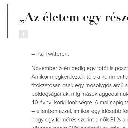
„Az életem egy rész
– írta Twitteren.
November 5-én pedig egy fotót is poszt
Amikor megkérdezték tőle a kommentelők
titokzatosan csak egy mosolygós arcú sz
boldogságának, míg mások aggodalmukat
40 évnyi korkülönbségre. A mai napig t
– ellenben azzal, amikor egy idősebb fér
hogy egy felmérés szerint a nők 81 %-a ny