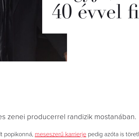
40 évvel f
es zenei producerrel randizik mostanában.
lt popikonná,
meseszerű karrierje
pedig azóta is töret