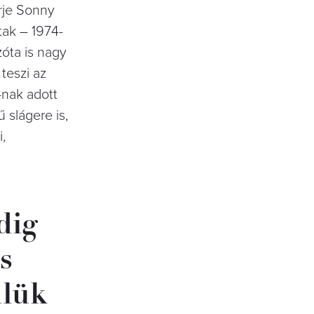
érje Sonny
tak – 1974-
óta is nagy
teszi az
-nak adott
 slágere is,
,
dig
s
ülük