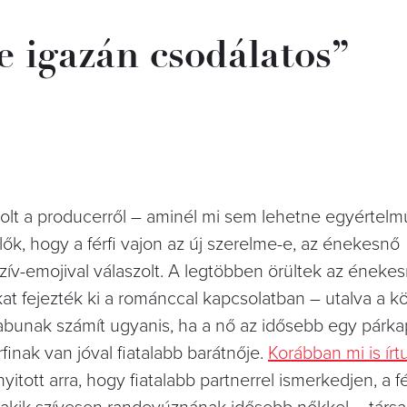
e igazán csodálatos”
olt a producerről – aminél mi sem lehetne egyértelm
, hogy a férfi vajon az új szerelme-e, az énekesnő
ív-emojival válaszolt. A legtöbben örültek az éneke
 fejezték ki a románccal kapcsolatban – utalva a kö
abunak számít ugyanis, ha a nő az idősebb egy párk
finak van jóval fiatalabb barátnője.
Korábban mi is írt
itott arra, hogy fiatalabb partnerrel ismerkedjen, a fé