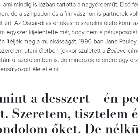
s, ami mindig is lázban tartotta a nagyérdeműt. Első f
en, de a színpadon és a filmvásznon is partnerek vol
ért. Az Oscar-díjas énekesnő szerelmi élete körül az
 egyszer kijelentette már, hogy nem a párkapcsolat 
án ítéljék meg a munkásságát. 1996-ban Jane Pauley
a szerelem utáni életben (ekkor született a
Believe
című
 utáni új szerelemben is, de mindezek ellenére úgy érzi
yensúlyozott életet élni:
 mint a desszert – én pe
. Szeretem, tisztelem é
ndolom őket. De nélk