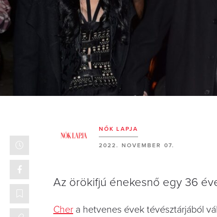
NŐK LAPJA
2022. NOVEMBER 07.
Az örökifjú énekesnő egy 36 év
Cher
a hetvenes évek tévésztárjából vá