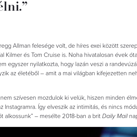
lni.”
egg Allman felesége volt, de híres exei között szere
al Kilmer és Tom Cruise is. Noha hivatalosan évek ót
m egyszer nyilatkozta, hogy lazán veszi a randevúzást
ik az életéből – amit a mai világban kifejezetten ne
 nem szívesen mozdulok ki velük, hiszen minden élm
az Instagramra. Így elveszik az intimitás, és nincs mód
t alkossunk” – mesélte 2018-ban a brit
Daily Mail
na