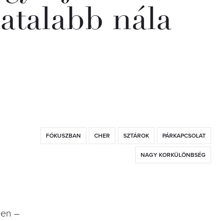
iatalabb nála
FÓKUSZBAN
CHER
SZTÁROK
PÁRKAPCSOLAT
NAGY KORKÜLÖNBSÉG
len –