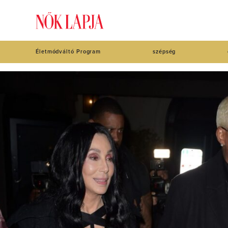
Életmódváltó Program
szépség