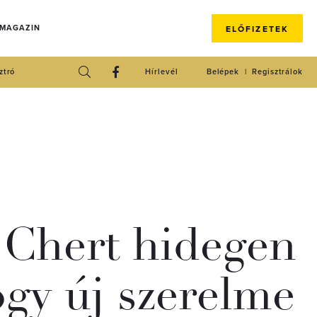
 MAGAZIN
ELŐFIZETEK
ztró
Hírlevél
Belépek
Regisztrálok
 Chert hidegen
ogy új szerelme