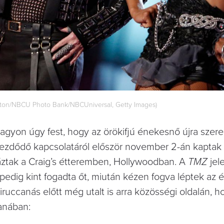
atton/NBCU Photo Bank/NBCUniversal, Getty Images)
nagyon úgy fest, hogy az örökifjú énekesnő újra szer
ezdődő kapcsolatáról először november 2-án kaptak 
áztak a Craig’s étteremben, Hollywoodban. A
TMZ
jel
pedig kint fogadta őt, miután kézen fogva léptek az 
uccanás előtt még utalt is arra közösségi oldalán, h
anában: