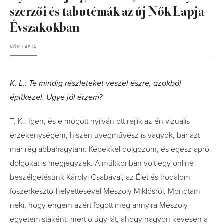
szerzői és tabutémák az új Nők Lapja
Évszakokban
NŐK LAPJA
K. L.: Te mindig részleteket veszel észre, azokból
építkezel. Ugye jól érzem?
T. K.: Igen, és e mögött nyilván ott rejlik az én vizuális
érzékenységem, hiszen üvegművész is vagyok, bár azt
már rég abbahagytam. Képekkel dolgozom, és egész apró
dolgokat is megjegyzek. A múltkoriban volt egy online
beszélgetésünk Károlyi Csabával, az Élet és Irodalom
főszerkesztő-helyettesével Mészöly Miklósról. Mondtam
neki, hogy engem azért fogott meg annyira Mészöly
egyetemistaként, mert ő úgy lát, ahogy nagyon kevesen a