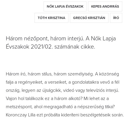
NŐK LAPJA ÉVSZAKOK
KEPES ANDRRÁS
TÓTH KRISZTINA
GRECSÓ KRISZTIÁN
ÍRÓ
Három nézőpont, három interjú. A Nők Lapja
Évszakok 2021/02. számának cikke.
Három író, három stílus, három személyiség. A közönség
falja a regényeiket, a verseiket, a gondolataikra vevő a fél
ország, legyen az újságcikk, videó vagy televíziós interjú.
Vajon hol találkozik ez a három alkotó? Mi lehet az a
metszéspont, ahol megragadható a népszerűség titka?
Koronczay Lilla ezt próbálta kideríteni beszélgetéseik során.