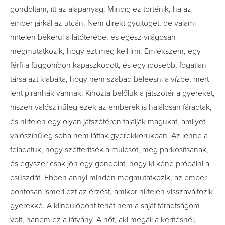
gondoltam, itt az alapanyag. Mindig ez történik, ha az
ember járkál az utcán. Nem direkt gyűjtöget, de valami
hirtelen bekerül a látóterébe, és egész világosan
megmutatkozik, hogy ezt meg kell írni. Emlékszem, egy
férfi a függőhídon kapaszkodott, és egy idősebb, fogatlan
társa azt kiabálta, hogy nem szabad beleesni a vízbe, mert
lent piranhák vannak. Kihozta belőlük a játszótér a gyereket,
hiszen valószínűleg ezek az emberek is halálosan fáradtak,
és hirtelen egy olyan játszótéren találják magukat, amilyet
valószínűleg soha nem láttak gyerekkorukban. Az lenne a
feladatuk, hogy szétterítsék a mulcsot, meg parkosítsanak,
és egyszer csak jön egy gondolat, hogy ki kéne próbálni a
csúszdát. Ebben annyi minden megmutatkozik, az ember
pontosan ismeri ezt az érzést, amikor hirtelen visszaváltozik
gyerekké. A kiindulópont tehát nem a saját fáradtságom
volt, hanem ez a látvány. A nőt, aki megáll a kerítésnél,