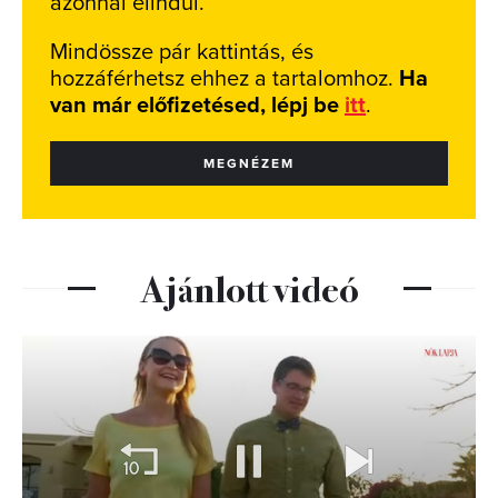
azonnal elindul.
Mindössze pár kattintás, és
hozzáférhetsz ehhez a tartalomhoz.
Ha
van már előfizetésed, lépj be
itt
.
MEGNÉZEM
Ajánlott videó