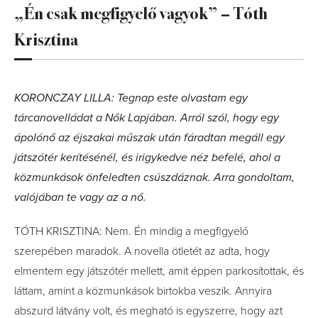
„Én csak megfigyelő vagyok” – Tóth
Krisztina
KORONCZAY LILLA: Tegnap este olvastam egy
tárcanovelládat a Nők Lapjában. Arról szól, hogy egy
ápolónő az éjszakai műszak után fáradtan megáll egy
játszótér kerítésénél, és irigykedve néz befelé, ahol a
közmunkások önfeledten csúszdáznak. Arra gondoltam,
valójában te vagy az a nő.
TÓTH KRISZTINA: Nem. Én mindig a megfigyelő
szerepében maradok. A novella ötletét az adta, hogy
elmentem egy játszótér mellett, amit éppen parkosítottak, és
láttam, amint a közmunkások birtokba veszik. Annyira
abszurd látvány volt, és megható is egyszerre, hogy azt