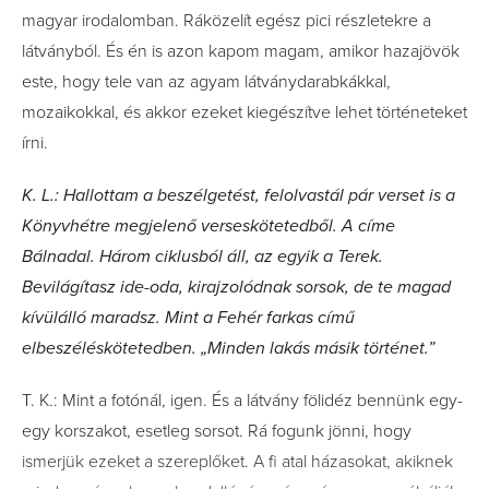
magyar irodalomban. Ráközelít egész pici részletekre a
látványból. És én is azon kapom magam, amikor hazajövök
este, hogy tele van az agyam látványdarabkákkal,
mozaikokkal, és akkor ezeket kiegészítve lehet történeteket
írni.
K. L.: Hallottam a beszélgetést, felolvastál pár verset is a
Könyvhétre megjelenő verseskötetedből. A címe
Bálnadal. Három ciklusból áll, az egyik a Terek.
Bevilágítasz ide-oda, kirajzolódnak sorsok, de te magad
kívülálló maradsz. Mint a Fehér farkas című
elbeszéléskötetedben. „Minden lakás másik történet.”
T. K.: Mint a fotónál, igen. És a látvány fölidéz bennünk egy-
egy korszakot, esetleg sorsot. Rá fogunk jönni, hogy
ismerjük ezeket a szereplőket. A fi atal házasokat, akiknek