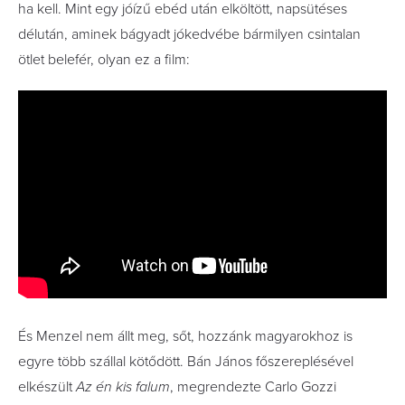
ha kell. Mint egy jóízű ebéd után elköltött, napsütéses
délután, aminek bágyadt jókedvébe bármilyen csintalan
ötlet belefér, olyan ez a film:
És Menzel nem állt meg, sőt, hozzánk magyarokhoz is
egyre több szállal kötődött. Bán János főszereplésével
elkészült
Az én kis falum
, megrendezte Carlo Gozzi