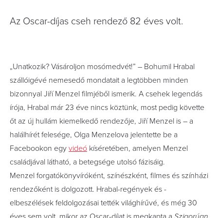
Az Oscar-díjas cseh rendező 82 éves volt.
„Unatkozik? Vásároljon mosómedvét!” – Bohumil Hrabal
szállóigévé nemesedő mondatait a legtöbben minden
bizonnyal Jiří Menzel filmjéből ismerik. A csehek legendás
írója, Hrabal már 23 éve nincs köztünk, most pedig követte
őt az új hullám kiemelkedő rendezője, Jiří Menzel is – a
halálhírét felesége, Olga Menzelova jelentette be a
Facebookon egy
videó
kíséretében, amelyen Menzel
családjával látható, a betegsége utolsó fázisáig.
Menzel forgatókönyvíróként, színészként, filmes és színházi
rendezőként is dolgozott. Hrabal-regények és -
elbeszélések feldolgozásai tették világhírűvé, és még 30
éves sem volt, mikor az Oscar-díjat is megkapta a
Szigorúan