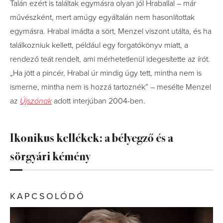
Talán ezért is találtak egymásra olyan jól Hraballal – már
művészként, mert amúgy egyáltalán nem hasonlítottak
egymásra. Hrabal imádta a sört, Menzel viszont utálta, és ha
találkozniuk kellett, például egy forgatókönyv miatt, a
rendező teát rendelt, ami mérhetetlenül idegesítette az írót.
„Ha jött a pincér, Hrabal úr mindig úgy tett, mintha nem is
ismerne, mintha nem is hozzá tartoznék” – mesélte Menzel
az
Újszónak
adott interjúban 2004-ben.
Ikonikus kellékek: a bélyegző és a
sörgyári kémény
KAPCSOLÓDÓ