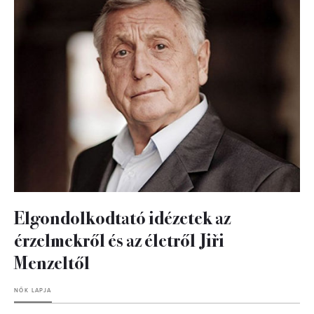
Elgondolkodtató idézetek az
érzelmekről és az életről Jiři
Menzeltől
NŐK LAPJA