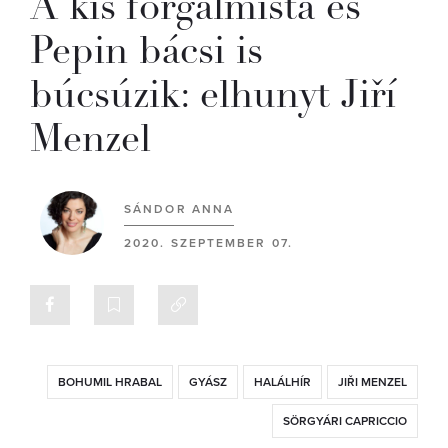
A kis forgalmista és
Pepin bácsi is
búcsúzik: elhunyt Jiří
Menzel
SÁNDOR ANNA
2020. SZEPTEMBER 07.
BOHUMIL HRABAL
GYÁSZ
HALÁLHÍR
JIŘI MENZEL
SÖRGYÁRI CAPRICCIO