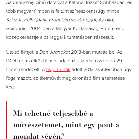
Szarvaskirály
című darabját a Katona József Színházban, és
több magyar filmben is feltűnt színészként (úgy mint a
Szívzűr
,
Felhőjáték
,
Franciska
vasárnapjai
,
Az ajtó
,
Rokonok
). 2004-ben a Magyar Köztársasági Érdemrend
középkeresztje a csillaggal kitüntetésben részesült.
Utolsó filmjét, a
Don Juanokat
2013-ban mutatta be. Az
IMDb nemzetközi filmes adatbázis szerint összesen 29
filmet rendezett. A
hvg.hu-nak
adott 2013-as interjúban úgy
fogalmazott, az életművét megkoronázó film a temetése
lesz:
Mi tehetné teljesebbé a
művészetemet, mint egy pont a
mondat végén?