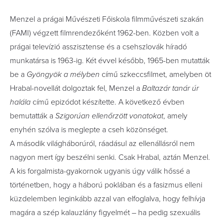
Menzel a prágai Művészeti Főiskola filmművészeti szakán
(FAMI) végzett filmrendezőként 1962-ben. Közben volt a
prágai televízió asszisztense és a csehszlovák híradó
munkatársa is 1963-ig. Két évvel később, 1965-ben mutatták
be a
Gyöngyök a mélyben
című szkeccsfilmet, amelyben öt
Hrabal-novellát dolgoztak fel, Menzel a
Baltazár tanár úr
halála
című epizódot készítette. A következő évben
bemutatták a
Szigorúan ellenőrzött vonatokat
, amely
enyhén szólva is meglepte a cseh közönséget.
A második világháborúról, ráadásul az ellenállásról nem
nagyon mert így beszélni senki. Csak Hrabal, aztán Menzel.
A kis forgalmista-gyakornok ugyanis úgy válik hőssé a
történetben, hogy a háború poklában és a fasizmus elleni
küzdelemben leginkább azzal van elfoglalva, hogy felhívja
magára a szép kalauzlány figyelmét – ha pedig szexuális