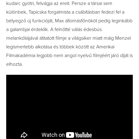
kudarc gyötri, felvágja az ereit. Persze a társai sem
különbek, Tapicska forgalmista a csábításban fedezi fel a
bélyegző új funkcióját, Max állomásfőnököt pedig leginkább
a galambjai érdeklik. A felnőtté válás édesbús
melankóliájával átitatott filmje a világsiker miatt máig Menzel
legismertebb alkotása és többek között az Amerikai
Filmakadémia legjobb nem angol nyelvű filmjéért járó díját is
elhozta.