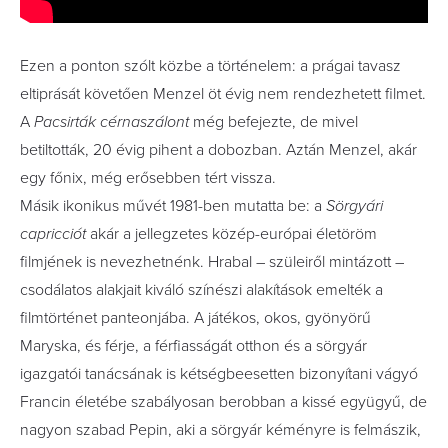
Ezen a ponton szólt közbe a történelem: a prágai tavasz
eltiprását követően Menzel öt évig nem rendezhetett filmet.
A
Pacsirták cérnaszálont
még befejezte, de mivel
betiltották, 20 évig pihent a dobozban. Aztán Menzel, akár
egy főnix, még erősebben tért vissza.
Másik ikonikus művét 1981-ben mutatta be: a
Sörgyári
capricciót
akár a jellegzetes közép-európai életöröm
filmjének is nevezhetnénk. Hrabal – szüleiről mintázott –
csodálatos alakjait kiváló színészi alakítások emelték a
filmtörténet panteonjába. A játékos, okos, gyönyörű
Maryska, és férje, a férfiasságát otthon és a sörgyár
igazgatói tanácsának is kétségbeesetten bizonyítani vágyó
Francin életébe szabályosan berobban a kissé együgyű, de
nagyon szabad Pepin, aki a sörgyár kéményre is felmászik,