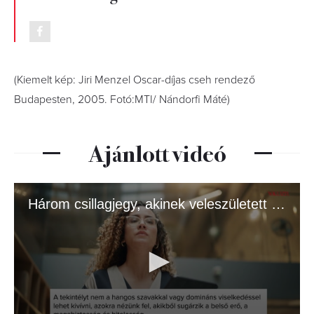
(Kiemelt kép: Jiri Menzel Oscar-díjas cseh rendező
Budapesten, 2005. Fotó:MTI/ Nándorfi Máté)
Ajánlott videó
Három csillagjegy, akinek veleszületett tekintélye van – igazi vezetők