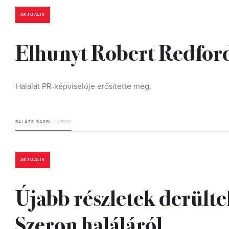
AKTUÁLIS
Elhunyt Robert Redfor
Halálát PR-képviselője erősítette meg.
BALÁZS BARBI
2 PERC
AKTUÁLIS
Újabb részletek derülte
Szeron haláláról