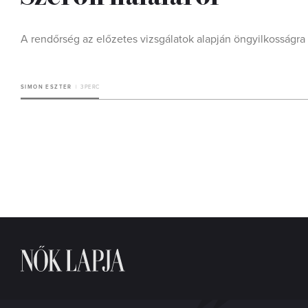
A rendőrség az előzetes vizsgálatok alapján öngyilkosságra
SIMON ESZTER
3 PERC