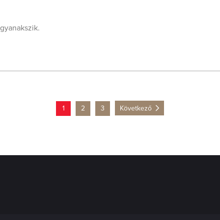
 gyanakszik.
1
2
3
Következő