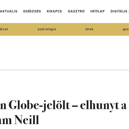
AKTUÁLIS
EGÉSZSÉG
KIKAPCS
GASZTRÓ
HETILAP
DIGITÁLIS
divat
asztrológia
lélek
gas
 Globe-jelölt – elhunyt a
am Neill