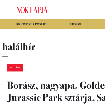
Életmódváltó Program
szépség
halálhír
AKTUÁLIS
Borász, nagyapa, Golden
Jurassic Park sztárja, S