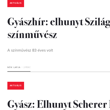
AKTUÁLIS
Gyászhír: elhunyt Szilá
színművész
A színművész 83 éves volt
NŐK LAPJA
2 PERC
AKTUÁLIS
Gyász: Elhunyt Scherer