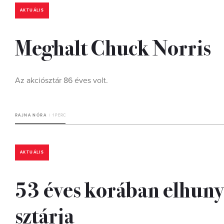
AKTUÁLIS
Meghalt Chuck Norris
Az akciósztár 86 éves volt.
RAJNA NÓRA
1 PERC
AKTUÁLIS
53 éves korában elhunyt
sztárja