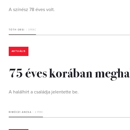
A színész 78 éves volt.
TÓTH ORSI
3 PERC
AKTUÁLIS
75 éves korában megha
A halálhírt a családja jelentette be.
RIMÓCZI ANCSA
2 PERC