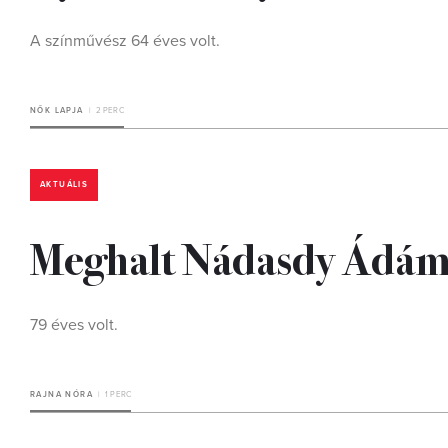
A színművész 64 éves volt.
NŐK LAPJA
2 PERC
AKTUÁLIS
Meghalt Nádasdy Ádá
79 éves volt.
RAJNA NÓRA
1 PERC