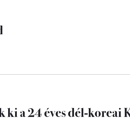
d
k ki a 24 éves dél-koreai