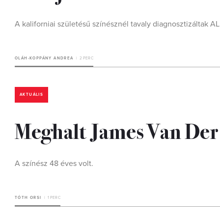
A kaliforniai születésű színésznél tavaly diagnosztizáltak AL
OLÁH-KOPPÁNY ANDREA
2 PERC
AKTUÁLIS
Meghalt James Van Der
A színész 48 éves volt.
TÓTH ORSI
1 PERC