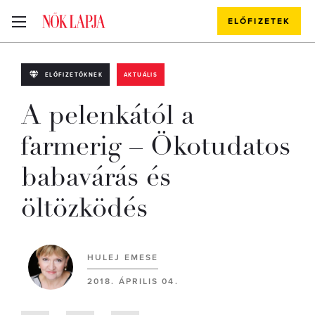
ELŐFIZETEK
ELŐFIZETŐKNEK
AKTUÁLIS
A pelenkától a
farmerig – Ökotudatos
babavárás és
öltözködés
HULEJ EMESE
2018. ÁPRILIS 04.