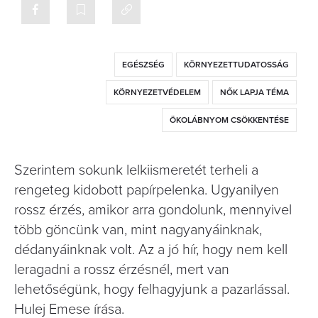
EGÉSZSÉG
KÖRNYEZETTUDATOSSÁG
KÖRNYEZETVÉDELEM
NŐK LAPJA TÉMA
ÖKOLÁBNYOM CSÖKKENTÉSE
Szerintem sokunk lelkiismeretét terheli a
rengeteg kidobott papírpelenka. Ugyanilyen
rossz érzés, amikor arra gondolunk, mennyivel
több göncünk van, mint nagyanyáinknak,
dédanyáinknak volt. Az a jó hír, hogy nem kell
leragadni a rossz érzésnél, mert van
lehetőségünk, hogy felhagyjunk a pazarlással.
Hulej Emese írása.