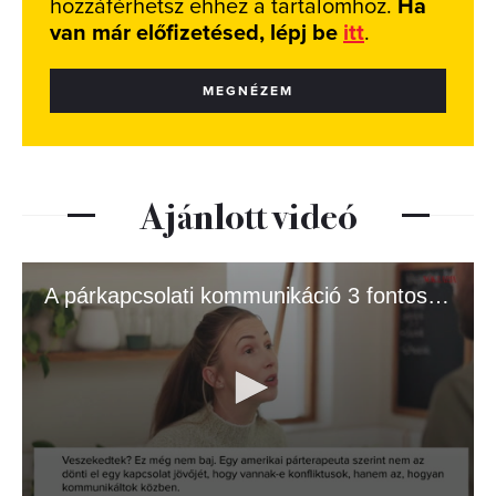
hozzáférhetsz ehhez a tartalomhoz.
Ha
van már előfizetésed, lépj be
itt
.
MEGNÉZEM
Ajánlott videó
A párkapcsolati kommunikáció 3 fontos szintje