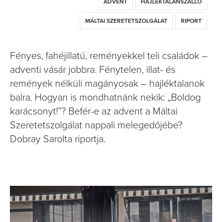
ADVENT
HAJLÉKTALANSZÁLLÓ
MÁLTAI SZERETETSZOLGÁLAT
RIPORT
Fényes, fahéjillatú, reményekkel teli családok –
adventi vásár jobbra. Fénytelen, illat- és
remények nélküli magányosak – hajléktalanok
balra. Hogyan is mondhatnánk nekik: „Boldog
karácsonyt!”? Befér-e az advent a Máltai
Szeretetszolgálat nappali melegedőjébe?
Dobray Sarolta riportja.