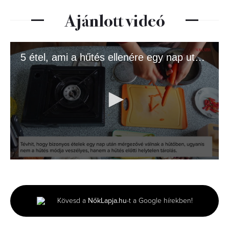
Ajánlott videó
5 étel, ami a hűtés ellenére egy nap után is ételmérgezést okozhat
0
seconds
of
1
minute,
Kövesd a
NőkLapja.hu
-t a Google hírekben!
20
seconds