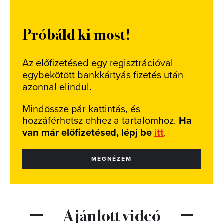
Próbáld ki most!
Az előfizetésed egy regisztrációval
egybekötött bankkártyás fizetés után
azonnal elindul.
Mindössze pár kattintás, és
hozzáférhetsz ehhez a tartalomhoz.
Ha
van már előfizetésed, lépj be
itt
.
MEGNÉZEM
Ajánlott videó