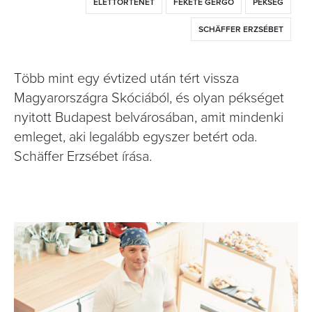
ÉLETTÖRTÉNET
FEKETE GERGŐ
PÉKSÉG
SCHÄFFER ERZSÉBET
Több mint egy évtized után tért vissza
Magyarországra Skóciából, és olyan pékséget
nyitott Budapest belvárosában, amit mindenki
emleget, aki legalább egyszer betért oda.
Schäffer Erzsébet írása.