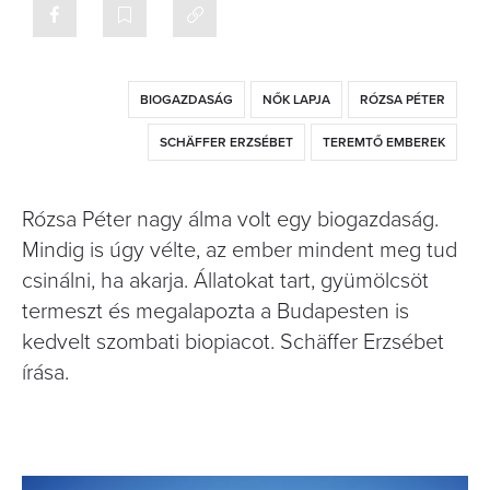
BIOGAZDASÁG
NŐK LAPJA
RÓZSA PÉTER
SCHÄFFER ERZSÉBET
TEREMTŐ EMBEREK
Rózsa Péter nagy álma volt egy biogazdaság.
Mindig is úgy vélte, az ember mindent meg tud
csinálni, ha akarja. Állatokat tart, gyümölcsöt
termeszt és megalapozta a Budapesten is
kedvelt szombati biopiacot. Schäffer Erzsébet
írása.