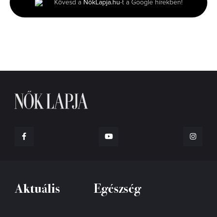
Kövesd a
NőkLapja.hu
-t a Google hírekben!
42
seconds
Aktuális
Egészség