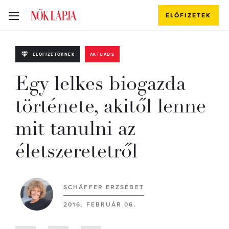
ELŐFIZETEK
ELŐFIZETŐKNEK
AKTUÁLIS
Egy lelkes biogazda
története, akitől lenne
mit tanulni az
életszeretetről
SCHÄFFER ERZSÉBET
2016. FEBRUÁR 06.